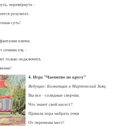
уть, перевернуть -
рится результат,
очная суть!
фантазии ключи,
т огнями ель -
ит только подключить
жение!
4. Игра "Чаепитие по кругу"
Ведущие: Болванщик и Мартовский Заяц
Вы все - солидные сверчки,
Что знают свой насест?
Пришла пора набрать очки
От перемены мест!