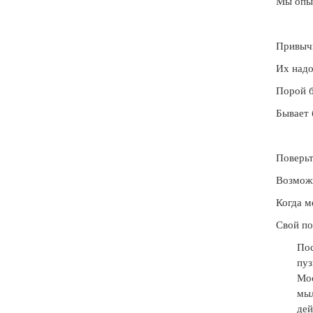
Мы опы
Привычк
Их надо
Порой б
Бывает 
Поверьт
Возможн
Когда м
Свой по
Пос
пуз
Мос
мыл
дей