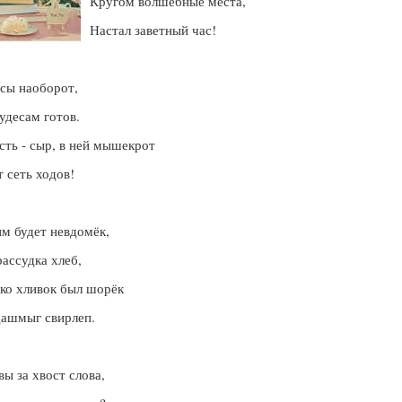
Кругом волшебные места,
Настал заветный час!
сы наоборот,
удесам готов.
сть - сыр, в ней мышекрот
 сеть ходов!
м будет невдомёк,
ассудка хлеб,
ко хливок был шорёк
дашмыг свирлеп.
вы за хвост слова,