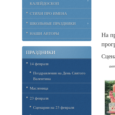
КАЛЕЙДОСКОП
СТИХИ ПРО ИМЕНА
ШКОЛЬНЫЕ ПРАЗДНИКИ
На п
НАШИ АВТОРЫ
прог
ПРАЗДНИКИ
Сцен
14 февраля
авт
Поздравления на День Святого
Валентина
Масленица
23 февраля
Сценарии на 23 февраля