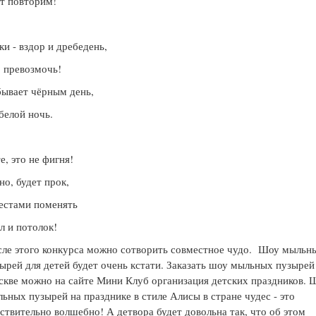
т повторим!
и - вздор и дребедень,
 превозмочь!
ывает чёрным день,
белой ночь.
е, это не фигня!
о, будет прок,
естами поменять
л и потолок!
ле этого конкурса можно сотворить совместное чудо. Шоу мыльн
ырей для детей будет очень кстати. Заказать шоу мыльных пузырей
кве можно на сайте Мини Клуб организация детских праздников. 
ьных пузырей на празднике в стиле Алисы в стране чудес - это
ствительно волшебно! А детвора будет довольна так, что об этом