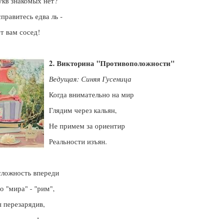
укв знакомых нет?
справитесь едва ль -
 вам сосед!
2. Викторина "Противоположности"
Ведущая: Синяя Гусеница
Когда внимательно на мир
Глядим через кальян,
Не примем за ориентир
Реальности изъян.
сложность впереди
о "мира" - "рим",
 перезарядив,