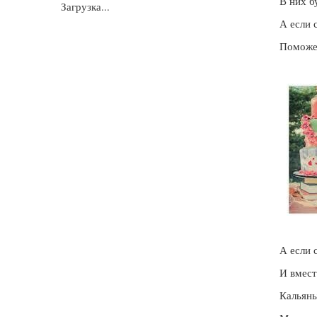
В них б
Загрузка...
А если 
Поможет
А если 
И вмест
Кальяны