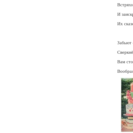
Встряхн
И заиск
Их сказ
Забьют 
Сверкнё
Вам сто
Вообра