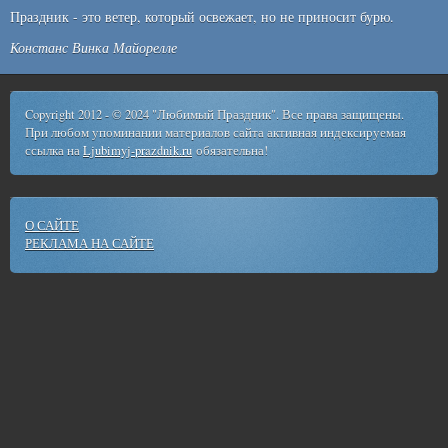
Праздник - это ветер, который освежает, но не приносит бурю.
Констанс Винка Майорелле
Copyright 2012 - © 2024 "Любимый Праздник". Все права защищены.
При любом упоминании материалов сайта активная индексируемая
ссылка на
Ljubimyj-prazdnik.ru
обязательна!
О САЙТЕ
РЕКЛАМА НА САЙТЕ