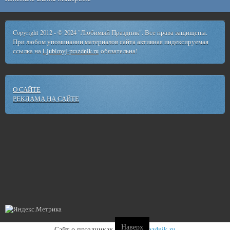
Copyright 2012 - © 2024 "Любимый Праздник". Все права защищены.
При любом упоминании материалов сайта активная индексируемая
ссылка на
Ljubimyj-prazdnik.ru
обязательна!
О САЙТЕ
РЕКЛАМА НА САЙТЕ
Наверх
Сайт о праздниках
ljubimyj-prazdnik.ru