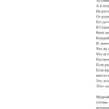
За спин
А в тет
На расп
От руки
Его дет
В Стран
Веют ве
Каждый 
И, коне
Что же 
Что за 
Рассмея
Если ря
Если ря
вместе 
Тот, кт
Этот гл
Мудрый 
готовы,
котором