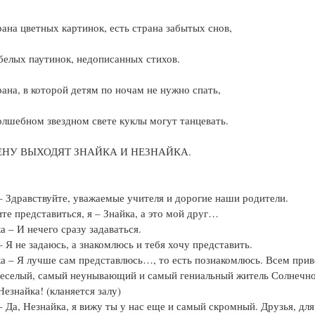
рана цветных картинок, есть страна забытых снов,
белых паутинок, недописанных стихов.
рана, в которой детям по ночам не нужно спать,
олшебном звездном свете куклы могут танцевать.
ЕНУ ВЫХОДЯТ ЗНАЙКА И НЕЗНАЙКА.
– Здравствуйте, уважаемые учителя и дорогие наши родители.
те представиться, я – Знайка, а это мой друг…
а – И нечего сразу задаваться.
– Я не задаюсь, а знакомлюсь и тебя хочу представить.
а – Я лучше сам представлюсь…, то есть познакомлюсь. Всем прив
еселый, самый неунывающий и самый гениальный житель Солнечн
Незнайка! (кланяется залу)
– Да, Незнайка, я вижу ты у нас еще и самый скромный. Друзья, для