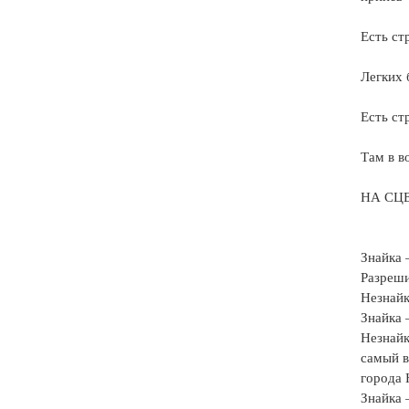
Есть ст
Легких 
Есть ст
Там в в
НА СЦ
Знайка 
Разреши
Незнайк
Знайка 
Незнайк
самый в
города 
Знайка 