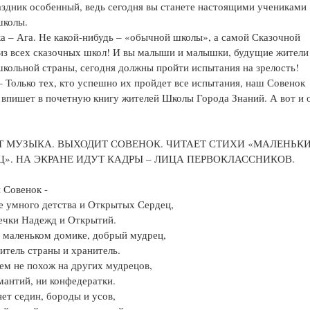
аздник особенный, ведь сегодня вы станете настоящими учениками
школы.
а – Ага. Не какой-нибудь – «обычной школы», а самой Сказочной
з всех сказочных школ! И вы малыши и малышки, будущие жители
кольной страны, сегодня должны пройти испытания на зрелость!
– Только тех, кто успешно их пройдет все испытания, наш Совенок
впишет в почетную книгу жителей Школы Города Знаний. А вот и 
Т МУЗЫКА. ВЫХОДИТ СОВЕНОК. ЧИТАЕТ СТИХИ «МАЛЕНЬК
Ц». НА ЭКРАНЕ ИДУТ КАДРЫ – ЛИЦА ПЕРВОКЛАССНИКОВ.
 Совенок -
е умного детства и Открытых Сердец,
ечки Надежд и Открытий.
 маленьком домике, добрый мудрец,
итель страны и хранитель.
ем не похож на других мудрецов,
мантий, ни конфедератки.
нет седин, бороды и усов,