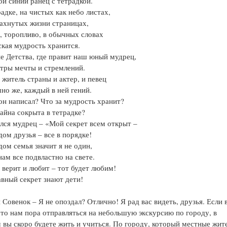
ой синий ранец с тетрадкой.
радке, на чистых как небо листах,
ахнутых жизни страницах,
, торопливо, в обычных словах
ская мудрость хранится.
е Детства, где правит наш юный мудрец,
тры мечты и стремлений.
житель страны и актер, и певец
чно же, каждый в ней гений.
он написал? Что за мудрость хранит?
тайна сокрыта в тетрадке?
лся мудрец – «Мой секрет всем открыт –
дом друзья – все в порядке!
дом семья значит я не один,
нам все подвластно на свете.
о верит и любит – тот будет любим!
авный секрет знают дети!
Совенок – Я не опоздал? Отлично! Я рад вас видеть, друзья. Если 
 то нам пора отправляться на небольшую экскурсию по городу, в
 вы скоро будете жить и учиться. По городу, который местные жит