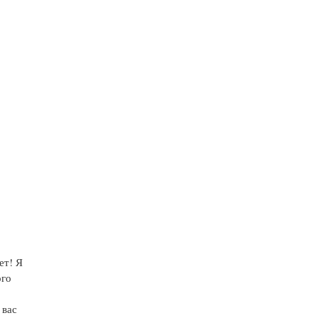
ет! Я
ого
 вас