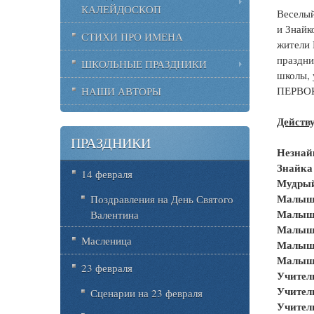
КАЛЕЙДОСКОП
Веселый
и Знайк
СТИХИ ПРО ИМЕНА
жители 
праздни
ШКОЛЬНЫЕ ПРАЗДНИКИ
школы,
ПЕРВО
НАШИ АВТОРЫ
Действ
ПРАЗДНИКИ
Незнай
Знайка
14 февраля
Мудрый
Малыш
Поздравления на День Святого
Малыш
Валентина
Малыш
Масленица
Малыш
Малыш
23 февраля
Учител
Учител
Сценарии на 23 февраля
Учител