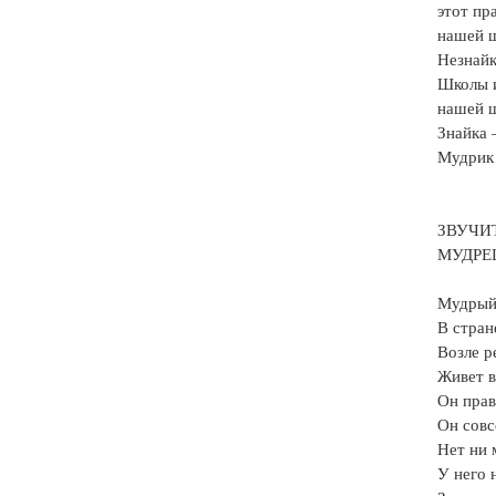
этот пр
нашей 
Незнайк
Школы и
нашей ш
Знайка 
Мудрик 
ЗВУЧИ
МУДРЕ
Мудрый
В стран
Возле р
Живет в
Он прав
Он совс
Нет ни 
У него 