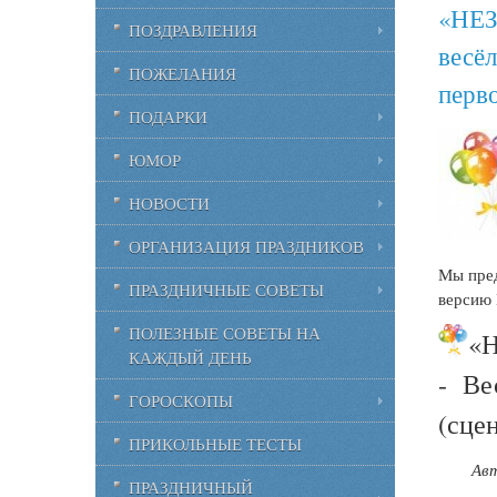
«НЕ
ПОЗДРАВЛЕНИЯ
весё
ПОЖЕЛАНИЯ
перв
ПОДАРКИ
ЮМОР
НОВОСТИ
ОРГАНИЗАЦИЯ ПРАЗДНИКОВ
Мы пред
ПРАЗДНИЧНЫЕ СОВЕТЫ
версию 
ПОЛЕЗНЫЕ СОВЕТЫ НА
«
КАЖДЫЙ ДЕНЬ
- Ве
ГОРОСКОПЫ
(сце
ПРИКОЛЬНЫЕ ТЕСТЫ
Ав
ПРАЗДНИЧНЫЙ