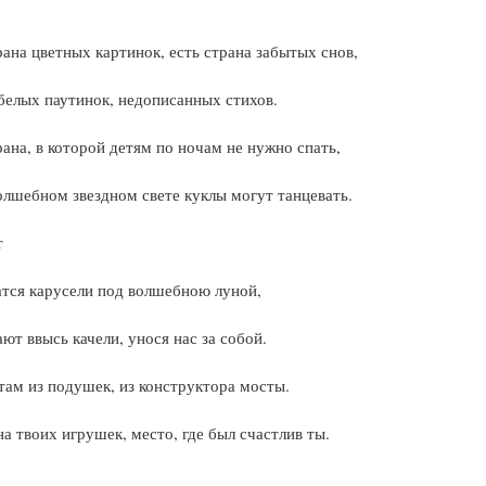
рана цветных картинок, есть страна забытых снов,
белых паутинок, недописанных стихов.
рана, в которой детям по ночам не нужно спать,
олшебном звездном свете куклы могут танцевать.
т
тся карусели под волшебною луной,
ают ввысь качели, унося нас за собой.
там из подушек, из конструктора мосты.
на твоих игрушек, место, где был счастлив ты.