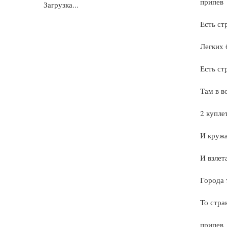
припев
Загрузка...
Есть ст
Легких 
Есть ст
Там в в
2 купле
И кружа
И взлет
Города 
То стра
припев