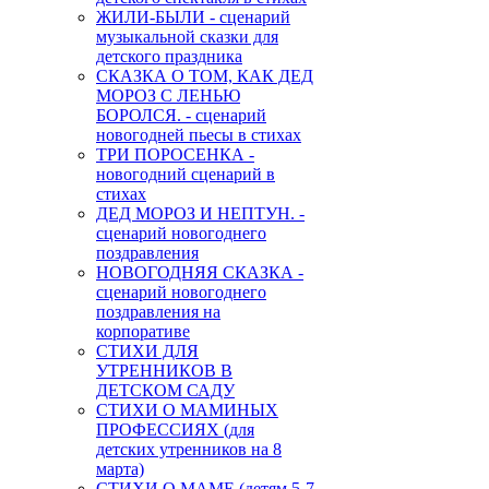
ЖИЛИ-БЫЛИ - сценарий
музыкальной сказки для
детского праздника
СКАЗКА О ТОМ, КАК ДЕД
МОРОЗ С ЛЕНЬЮ
БОРОЛСЯ. - сценарий
новогодней пьесы в стихах
ТРИ ПОРОСЕНКА -
новогодний сценарий в
стихах
ДЕД МОРОЗ И НЕПТУН. -
сценарий новогоднего
поздравления
НОВОГОДНЯЯ СКАЗКА -
сценарий новогоднего
поздравления на
корпоративе
СТИХИ ДЛЯ
УТРЕННИКОВ В
ДЕТСКОМ САДУ
СТИХИ О МАМИНЫХ
ПРОФЕССИЯХ (для
детских утренников на 8
марта)
СТИХИ О МАМЕ (детям 5-7