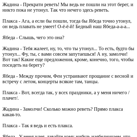
Жадина - Прекрати реветь! Мы ведь не пошли на этот берег, и
никто пока не утонул. Так что нечего здесь реветь.
Плакса - Ага, а если бы пошли, тогда бы Ябеда точно утонул,
он ведь плавать не умеет! О-ё-ё-й! Бедный наш Ябеда-а-а-а...
Ябеда - Слышь, чего это она?
Жадина - Тебя жалеет, ну, то, что ты утонул... То есть, будто бы
утонул... Фу, ты, с вами совсем запутаешься! А ну, замолчи!
Вот так! Какие еще предложения, кроме, конечно, того, чтобы
посидеть на берегу?
Ябеда - Между прочим, Феи устраивают прощание с весной и
встречу с летом, концерты всякие там, танцы.
Плакса - Вот, всегда так, у всех праздники, а у меня ничего /
плачет/.
Жадина - Замолчи! Сколько можно реветь? Прямо плакса
какая-то.
Плакса - Так я ведь и есть плакса.
Ябеда - У меня идея, давайте кому-нибудь наябедничаем, что