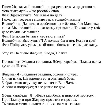
Гном: Уважаемый волшебник, разрешите вам представить
мою знакомую - Фею розовых снов.
Фея: Здравствуйте! Мы к вам по делу...
Гном: Ты что, разве можно так с волшебниками?
Волшебник: Да ничего особенного, не беспокойся Малютка
гном. Мы, волшебники, ко всему привыкли. Так какое у тебя
дело ко мне, малышка?
Фея: Не могли бы вы у нас выступить?
Волшебник: Выступить?! А почему бы и нет. Когда и где?
Фея: Пойдемте, уважаемый волшебник, я все вам расскажу.
Уходят. На сцене Жадина, Ябеда, Плакса
Появляются Жадина-говядина, Ябеда-карябеда, Плакса-вакса-
гуталин /Песня/
Жадина- Я - Жадина-говядина, соленый огурец.,
Силен я, как Шварценеггер, я опытный боец.
Забрать мою игрушку не сможет и Ван Дамм,
А если и попробует, я все равно не дам.
Ябеда-карябеда - Я - Ябеда-карябеда, я знаю всё про всех.,
Про Плаксу и про Жадину, про этих и про тех,
Ты только меня пальцем тронь, я сразу расскажу,