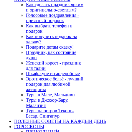
Как сделать праздник ярким
и оригинально-светлым?
Голосовые поздравления -
приятный подарок
Как выбрать телефон в
подарок
Как получить подарок на
халяву?
Подарите детям сказку!
Праздник, как состояние
души
Женский корсет - праздник
для талии
Шкаф-купе и гардеробные
Эротическое бельё - лучший
подарок для любимой
женщины
Туры в Мале, Мальдивы
Туры в Джохор-Бару,
Малайзия
Туры на остров Теконг-
Бесар, Сингапур
ПОЛЕЗНЫЕ СОВЕТЫ НА КАЖДЫЙ ДЕНЬ
ГОРОСКОПЫ
ПРИКОЛЬНЫЙ