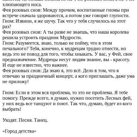
хлюпающего носа.
Фея розовых снов: Между прочим, воспитанные гномы при
встрече сначала здороваются, а потом уже говорят глупости.
Гном: Извини, я же шучу. Так что у тебя случилось на этот
раз?
Фея розовых снов: А ты разве не знаешь, что наша королева
решила устроить праздник Мудрости.
Гном: Разумеется, знаю, только не пойму, что в этом
печального? Тебя, конечно, к мудрецам трудно отнести, но
ведь это не повод для того, чтобы хныкать. У вас, у Фей, свое
предназначение. Мудрецы несут людям знание, вы - красоту.
И еще не известно, что важнее.
Фея розовых снов: Да знаю я, это всё. Дело в том, что я
отвечаю за праздничный концерт, а кого приглашать, даже ума
не приложу!
Гном: Если в этом вся проблема, то это не проблема. Я тебе
помогу. Прежде всего, я думаю, нужно посетить Лесных фей,
у них ведь все танцуют и поют. Так что, думаю, будет из кого
выбрать!
Уходят. Песня. Танец.
«Город детства»