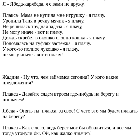
Я - Ябеда-карябеда, я с вами не дружу.
Плакса- Мама не купила мне игрушку - я плачу,
Уронила Таня в речку мячик - я плачу.
Не решилась трудная задача - я плачу,
Не могу иначе - вот и плачу.
Дождь скребет в окошко словно кошка - я плачу,
Поломалась на туфлях застежка - я плачу,
У кого-то полное лукошко - я плачу,
не могу иначе - вот и плачу!
Жадина - Ну что, чем займемся сегодня? У кого какие
предложения?
Плакса - Давайте сядем втроем где-нибудь на берегу и
поплачем!
Ябеда - Опять ты, плакса, за свое! С чего это мы будем плакать
на берегу?
Плакса - Как с чего, ведь берег мог бы обвалиться, и все мы
тогда утонули бы. Ой, как жалко /плачет/.