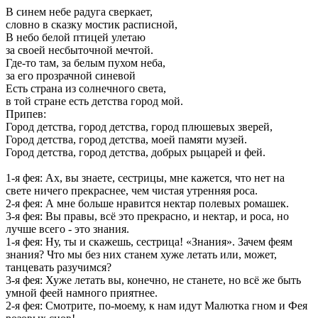
В синем небе радуга сверкает,
словно в сказку мостик расписной,
В небо белой птицей улетаю
за своей несбыточной мечтой.
Где-то там, за белым пухом неба,
за его прозрачной синевой
Есть страна из солнечного света,
в той стране есть детства город мой.
Припев:
Город детства, город детства, город плюшевых зверей,
Город детства, город детства, моей памяти музей.
Город детства, город детства, добрых рыцарей и фей.
1-я фея: Ах, вы знаете, сестрицы, мне кажется, что нет на
свете ничего прекраснее, чем чистая утренняя роса.
2-я фея: А мне больше нравится нектар полевых ромашек.
3-я фея: Вы правы, всё это прекрасно, и нектар, и роса, но
лучше всего - это знания.
1-я фея: Ну, ты и скажешь, сестрица! «Знания». Зачем феям
знания? Что мы без них станем хуже летать или, может,
танцевать разучимся?
3-я фея: Хуже летать вы, конечно, не станете, но всё же быть
умной феей намного приятнее.
2-я фея: Смотрите, по-моему, к нам идут Малютка гном и Фея