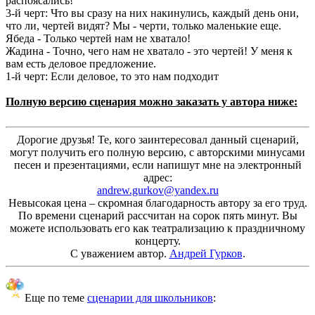
распоясались!
3-й черт: Что вы сразу на них накинулись, каждый день они,
что ли, чертей видят? Мы - черти, только маленькие еще.
Ябеда - Только чертей нам не хватало!
Жадина - Точно, чего нам не хватало - это чертей! У меня к
вам есть деловое предложение.
1-й черт: Если деловое, то это нам подходит
Полную версию сценария можно заказать у автора ниже:
Дорогие друзья! Те, кого заинтересовал данный сценарий,
могут получить его полную версию, с авторскими минусами
песен и презентациями, если напишут мне на электронный
адрес:
andrew.gurkov@yandex.ru
Невысокая цена – скромная благодарность автору за его труд.
По времени сценарий рассчитан на сорок пять минут. Вы
можете использовать его как театрализацию к праздничному
концерту.
С уважением автор.
Андрей Гурков
.
Еще по теме
сценарии для школьников
: