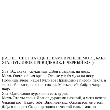
(ГАСНЕТ СВЕТ НА СЦЕНЕ ВАМПИРЕНЫШ МОТЯ, БАБА
ЯГА, ПУГЛИВОЕ ПРИВИДЕНИЕ, И ЧЕРНЫЙ КОТ)
Яга- Эх, скука - скукатища…Вон праздник на носу..
Мотя- Опять старая врешь. Это же у тебя мука на носу.
Помнишь вчера, наше Пугливое Привидение пироги пекла, а
ты к ней в кастрюлю нос совала. Мыться тебе бабуля чаще
надо.
Яга- Одно слово дурак он и есть дурак.
Мотя- Это ты своих Иванов дураками называй, а меня нечего!
Черный кот- Ладно тебе, Вампиреныш, обижаться, не о том
бабуся говорит Скоро праздник нечистой силы , можно