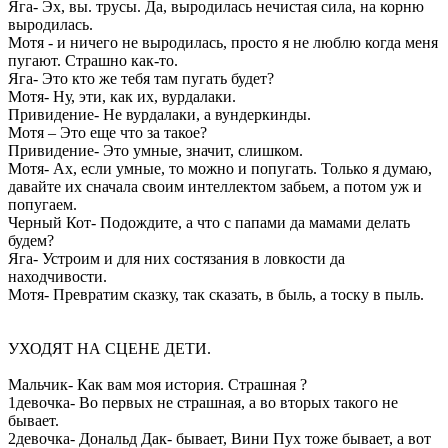
Яга- Эх, вы. трусы. Да, выродилась нечистая сила, на корню
выродилась.
Мотя - и ничего не выродилась, просто я не люблю когда меня
пугают. Страшно как-то.
Яга- Это кто же тебя там пугать будет?
Мотя- Ну, эти, как их, вурдалаки.
Привидение- Не вурдалаки, а вундеркинды.
Мотя – Это еще что за такое?
Привидение- Это умные, значит, слишком.
Мотя- Ах, если умные, то можно и попугать. Только я думаю,
давайте их сначала своим интеллектом забьем, а потом уж и
попугаем.
Черный Кот- Подождите, а что с папами да мамами делать
будем?
Яга- Устроим и для них состязания в ловкости да
находчивости.
Мотя- Превратим сказку, так сказать, в быль, а тоску в пыль.
УХОДЯТ НА СЦЕНЕ ДЕТИ.
Мальчик- Как вам моя история. Страшная ?
1девочка- Во первых не страшная, а во вторых такого не
бывает.
2девочка- Дональд Дак- бывает, Вини Пух тоже бывает, а вот