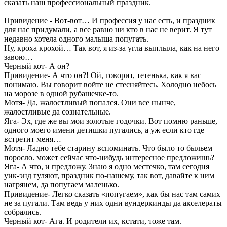
сказать наш профессиональный праздник.
Привидение - Вот-вот… И профессия у нас есть, и праздник
для нас придумали, а все равно ни кто в нас не верит. Я тут
недавно хотела одного малыша попугать.
Ну, кроха крохой… Так вот, я из-за угла выплыла, как на него
завою…
Черный кот- А он?
Привидение- А что он?! Ой, говорит, тетенька, как я вас
понимаю. Вы говорит войте не стесняйтесь. Холодно небось
на морозе в одной рубашечке-то.
Мотя- Да, жалостливый попался. Они все нынче,
жалостливые да сознательные.
Яга- Эх, где же вы мои золотые годочки. Вот помню раньше,
одного моего имени детишки пугались, а уж если кто где
встретит меня…
Мотя- Ладно тебе старину вспоминать. Что было то быльем
поросло. может сейчас что-нибудь интересное предложишь?
Яга- А что, и предложу. Знаю я одно местечко, там сегодня
уик-энд гуляют, праздник по-нашему, так вот, давайте к ним
нагрянем, да попугаем маленько.
Привидение- Легко сказать «попугаем», как бы нас там самих
не за пугали. Там ведь у них одни вундеркинды да акселераты
собрались.
Черный кот- Ага. И родители их, кстати, тоже там.