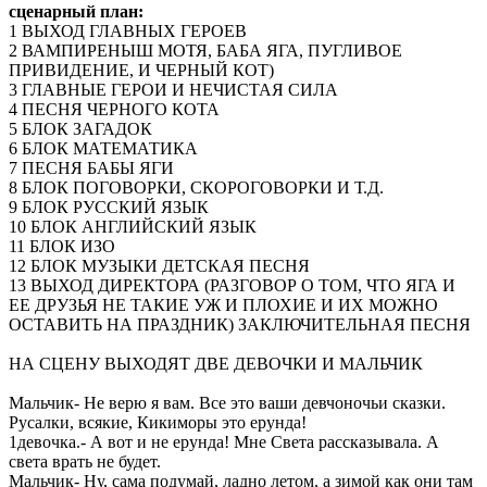
сценарный план:
1 ВЫХОД ГЛАВНЫХ ГЕРОЕВ
2 ВАМПИРЕНЫШ МОТЯ, БАБА ЯГА, ПУГЛИВОЕ
ПРИВИДЕНИЕ, И ЧЕРНЫЙ КОТ)
3 ГЛАВНЫЕ ГЕРОИ И НЕЧИСТАЯ СИЛА
4 ПЕСНЯ ЧЕРНОГО КОТА
5 БЛОК ЗАГАДОК
6 БЛОК МАТЕМАТИКА
7 ПЕСНЯ БАБЫ ЯГИ
8 БЛОК ПОГОВОРКИ, СКОРОГОВОРКИ И Т.Д.
9 БЛОК РУССКИЙ ЯЗЫК
10 БЛОК АНГЛИЙСКИЙ ЯЗЫК
11 БЛОК ИЗО
12 БЛОК МУЗЫКИ ДЕТСКАЯ ПЕСНЯ
13 ВЫХОД ДИРЕКТОРА (РАЗГОВОР О ТОМ, ЧТО ЯГА И
ЕЕ ДРУЗЬЯ НЕ ТАКИЕ УЖ И ПЛОХИЕ И ИХ МОЖНО
ОСТАВИТЬ НА ПРАЗДНИК) ЗАКЛЮЧИТЕЛЬНАЯ ПЕСНЯ
НА СЦЕНУ ВЫХОДЯТ ДВЕ ДЕВОЧКИ И МАЛЬЧИК
Мальчик- Не верю я вам. Все это ваши девчоночьи сказки.
Русалки, всякие, Кикиморы это ерунда!
1девочка.- А вот и не ерунда! Мне Света рассказывала. А
света врать не будет.
Мальчик- Ну, сама подумай, ладно летом, а зимой как они там