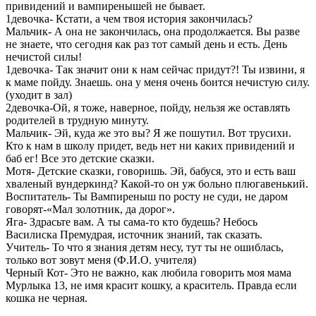
привидений и вампиренышей не бывает.
1девочка- Кстати, а чем твоя история закончилась?
Мальчик- А она не закончилась, она продолжается. Вы разве
не знаете, что сегодня как раз тот самый день и есть. День
нечистой силы!
1девочка- Так значит они к нам сейчас придут?! Ты извини, я
к маме пойду. Знаешь. она у меня очень боится нечистую силу.
(уходит в зал)
2девочка-Ой, я тоже, наверное, пойду, нельзя же оставлять
родителей в трудную минуту.
Мальчик- Эй, куда же это вы? Я же пошутил. Вот трусихи.
Кто к нам в школу придет, ведь нет ни каких привидений и
баб ег! Все это детские сказки.
Мотя- Детские сказки, говоришь. Эй, бабуся, это и есть ваш
хваленый вундеркинд? Какой-то он уж больно плюгавенький.
Воспитатель- Ты Вампиреныш по росту не суди, не даром
говорят-«Мал золотник, да дорог».
Яга- Здрасьте вам. А ты сама-то кто будешь? Небось
Василиска Премудрая, источник знаний, так сказать.
Учитель- То что я знания детям несу, тут ты не ошиблась,
только вот зовут меня (Ф.И.О. учителя)
Черный Кот- Это не важно, как любила говорить моя мама
Мурлыка 13, не имя красит кошку, а краситель. Правда если
кошка не черная.