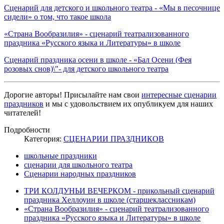
Сценарий для детского и школьного театра - «Мы в песочнице
сидели» о том, что такое школа
«Страна Вообразилия» - сценарий театрализованного
праздника «Русского языка и Литературы» в школе
Сценарий праздника осени в школе - «Бал Осени (Фея
розовых снов)\"- для детского школьного театра
Дорогие авторы! Присылайте нам свои
интересные сценарии
праздников
и мы с удовольствием их опубликуем для наших
читателей!
Подробности
Категория:
СЦЕНАРИИ ПРАЗДНИКОВ
школьные праздники
сценарии для школьного театра
Сценарии народных праздников
ТРИ КОЛДУНЬИ ВЕЧЕРКОМ - прикольный сценарий
праздника Хеллоуин в школе (старшеклассникам)
«Страна Вообразилия» - сценарий театрализованного
праздника «Русского языка и Литературы» в школе