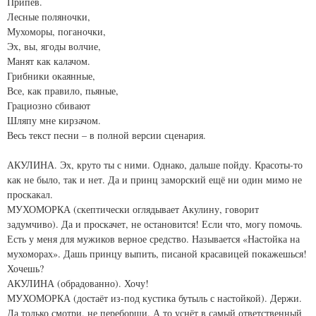
Припев.
Лесные поляночки,
Мухоморы, поганочки,
Эх, вы, ягоды волчие,
Манят как калачом.
Грибники окаянные,
Все, как правило, пьяные,
Грациозно сбивают
Шляпу мне кирзачом.
Весь текст песни – в полной версии сценария.
АКУЛИНА. Эх, круто ты с ними. Однако, дальше пойду. Красоты-то
как не было, так и нет. Да и принц заморский ещё ни один мимо не
проскакал.
МУХОМОРКА (скептически оглядывает Акулину, говорит
задумчиво). Да и проскачет, не остановится! Если что, могу помочь.
Есть у меня для мужиков верное средство. Называется «Настойка на
мухоморах». Дашь принцу выпить, писаной красавицей покажешься!
Хочешь?
АКУЛИНА (обрадованно). Хочу!
МУХОМОРКА (достаёт из-под кустика бутыль с настойкой). Держи.
Да только смотри, не переборщи. А то уснёт в самый ответственный