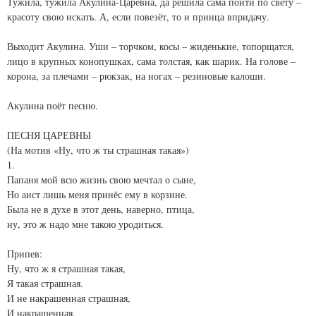
Тужила, тужила Акулина-Царевна, да решила сама пойти по свету –
красоту свою искать. А, если повезёт, то и принца впридачу.
Выходит Акулина. Уши – торчком, косы – жиденькие, топорщатся,
лицо в крупных конопушках, сама толстая, как шарик. На голове –
корона, за плечами – рюкзак, на ногах – резиновые калоши.
Акулина поёт песню.
ПЕСНЯ ЦАРЕВНЫ
(На мотив «Ну, что ж ты страшная такая»)
1.
Папаня мой всю жизнь свою мечтал о сыне,
Но аист лишь меня принёс ему в корзине.
Была не в духе в этот день, наверно, птица,
ну, это ж надо мне такою уродиться.
Припев:
Ну, что ж я страшная такая,
Я такая страшная.
И не накрашенная страшная,
И накрашенная.