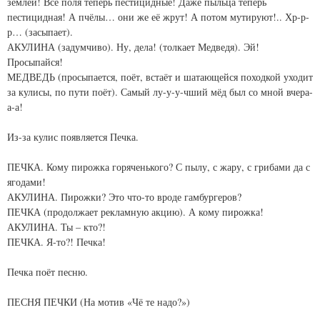
землёй! Все поля теперь пестицидные! Даже пыльца теперь
пестицидная! А пчёлы… они же её жрут! А потом мутируют!.. Хр-р-
р… (засыпает).
АКУЛИНА (задумчиво). Ну, дела! (толкает Медведя). Эй!
Просыпайся!
МЕДВЕДЬ (просыпается, поёт, встаёт и шатающейся походкой уходит
за кулисы, по пути поёт). Самый лу-у-у-чший мёд был со мной вчера-
а-а!
Из-за кулис появляется Печка.
ПЕЧКА. Кому пирожка горяченького? С пылу, с жару, с грибами да с
ягодами!
АКУЛИНА. Пирожки? Это что-то вроде гамбургеров?
ПЕЧКА (продолжает рекламную акцию). А кому пирожка!
АКУЛИНА. Ты – кто?!
ПЕЧКА. Я-то?! Печка!
Печка поёт песню.
ПЕСНЯ ПЕЧКИ (На мотив «Чё те надо?»)