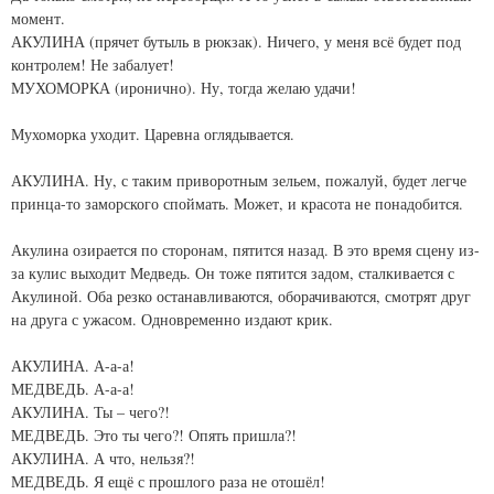
момент.
АКУЛИНА (прячет бутыль в рюкзак). Ничего, у меня всё будет под
контролем! Не забалует!
МУХОМОРКА (иронично). Ну, тогда желаю удачи!
Мухоморка уходит. Царевна оглядывается.
АКУЛИНА. Ну, с таким приворотным зельем, пожалуй, будет легче
принца-то заморского споймать. Может, и красота не понадобится.
Акулина озирается по сторонам, пятится назад. В это время сцену из-
за кулис выходит Медведь. Он тоже пятится задом, сталкивается с
Акулиной. Оба резко останавливаются, оборачиваются, смотрят друг
на друга с ужасом. Одновременно издают крик.
АКУЛИНА. А-а-а!
МЕДВЕДЬ. А-а-а!
АКУЛИНА. Ты – чего?!
МЕДВЕДЬ. Это ты чего?! Опять пришла?!
АКУЛИНА. А что, нельзя?!
МЕДВЕДЬ. Я ещё с прошлого раза не отошёл!