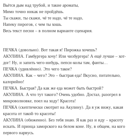
Вьётся дым над трубой, и такие ароматы,
Мимо точно никак не пройдёшь.
Ты скажи, ты скажи, чё те надо, чё те надо,
Напеку пирогов, с чем ты хошь.
Весь текст песни – в полном варианте сценария.
ПЕЧКА (довольно). Вот такая я! Пирожка хочешь?
АКУЛИНА. Гамбургера хочу! Или чизбургера! А ещё лучше – хот-
дог! Ну, и запить чего-нибудь, пепси-колы там, фанты…
ПЕЧКА (удивлённо). Это чего такое?
АКУЛИНА. Как – чего? Это – быстрая еда! Вкусно, питательно,
калорийно!
ПЕЧКА. Быстрая? Да как же еда может быть быстрой?
АКУЛИНА. А что тут такого? Очень удобно. Достал, разогрел в
микроволновке, поел на ходу! Красота!
ПЕЧКА (скептически смотрит на Акулину). Да я уж вижу, какая
красота от такой-то красоты!
АКУЛИНА (обиженно). Без тебя знаю. Я как раз и иду – красоту
искать. И принца заморского на белом коне. Ну, в общем, на кого
первого нарвусь.