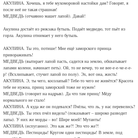
АКУЛИНА. Хочешь, я тебе мухоморовой настойки дам? Говорят, я
после неё не такая страшная!
МЕДВЕДЬ (отчаянно машет лапой). Давай!
Акулина достаёт из рюкзака бутыль. Подаёт медведю, тот пьёт из
горла. Акулина отнимает у него бутыль.
АКУЛИНА. Ты это, потише! Мне ещё заморского принца
привораживать!
МЕДВЕДЬ (вытирает лапой пасть, садится на землю, обхватывает
лапами колени, начинает петь). Ой, то не вечер, то не вее-е-е-че-е-е-
р! (Всхлипывает, стучит лапой по полу). Эх, вот она, жисть!
АКУЛИНА. Э, ты чего, косолапый? Тебе-то чего не живётся? Красота
тебе не нужна, принц заморский тоже не нужен!
МЕДВЕДЬ (говорит на надрыв). Да что там принц! Мёду
нормального не стало!
АКУЛИНА. А куда же он подевался? Пчёлы, что ль, у нас перевелись?
МЕДВЕДЬ. Ты этих пчёл видела? (показывает – широко разводит
лапы). У них же морды – во! Шире моей! Мутанты!
АКУЛИНА (испуганно). Это как же?! Это что же?!
МЕДВЕДЬ. Пестициды! Кругом одни пестициды! В земле, под