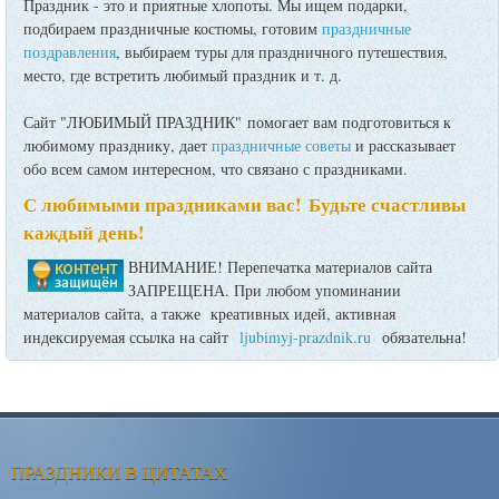
Праздник - это и приятные хлопоты. Мы ищем подарки,
подбираем праздничные костюмы, готовим
праздничные
поздравления
, выбираем туры для праздничного путешествия,
место, где встретить любимый праздник и т. д.
Сайт "ЛЮБИМЫЙ ПРАЗДНИК" помогает вам подготовиться к
любимому празднику, дает
праздничные советы
и рассказывает
обо всем самом интересном, что связано с праздниками.
С любимыми праздниками вас! Будьте счастливы
каждый день!
ВНИМАНИЕ! Перепечатка материалов сайта
ЗАПРЕЩЕНА. При любом упоминании
материалов сайта, а также креативных идей, активная
индексируемая ссылка на сайт
ljubimyj-prazdnik.ru
обязательна!
ПРАЗДНИКИ В ЦИТАТАХ