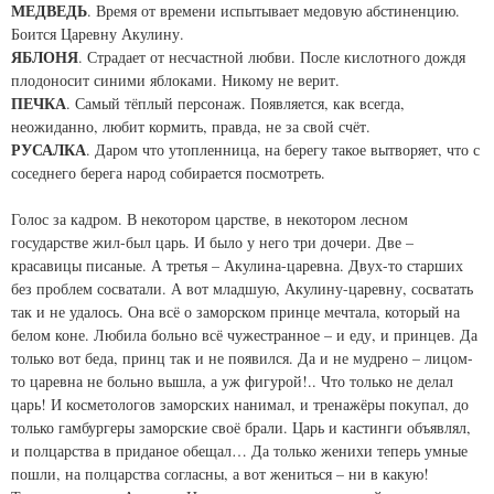
МЕДВЕДЬ
. Время от времени испытывает медовую абстиненцию.
Боится Царевну Акулину.
ЯБЛОНЯ
. Страдает от несчастной любви. После кислотного дождя
плодоносит синими яблоками. Никому не верит.
ПЕЧКА
. Самый тёплый персонаж. Появляется, как всегда,
неожиданно, любит кормить, правда, не за свой счёт.
РУСАЛКА
. Даром что утопленница, на берегу такое вытворяет, что с
соседнего берега народ собирается посмотреть.
Голос за кадром. В некотором царстве, в некотором лесном
государстве жил-был царь. И было у него три дочери. Две –
красавицы писаные. А третья – Акулина-царевна. Двух-то старших
без проблем сосватали. А вот младшую, Акулину-царевну, сосватать
так и не удалось. Она всё о заморском принце мечтала, который на
белом коне. Любила больно всё чужестранное – и еду, и принцев. Да
только вот беда, принц так и не появился. Да и не мудрено – лицом-
то царевна не больно вышла, а уж фигурой!.. Что только не делал
царь! И косметологов заморских нанимал, и тренажёры покупал, до
только гамбургеры заморские своё брали. Царь и кастинги объявлял,
и полцарства в приданое обещал… Да только женихи теперь умные
пошли, на полцарства согласны, а вот жениться – ни в какую!