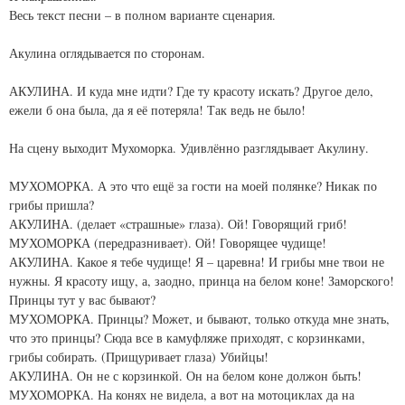
Весь текст песни – в полном варианте сценария.
Акулина оглядывается по сторонам.
АКУЛИНА. И куда мне идти? Где ту красоту искать? Другое дело,
ежели б она была, да я её потеряла! Так ведь не было!
На сцену выходит Мухоморка. Удивлённо разглядывает Акулину.
МУХОМОРКА. А это что ещё за гости на моей полянке? Никак по
грибы пришла?
АКУЛИНА. (делает «страшные» глаза). Ой! Говорящий гриб!
МУХОМОРКА (передразнивает). Ой! Говорящее чудище!
АКУЛИНА. Какое я тебе чудище! Я – царевна! И грибы мне твои не
нужны. Я красоту ищу, а, заодно, принца на белом коне! Заморского!
Принцы тут у вас бывают?
МУХОМОРКА. Принцы? Может, и бывают, только откуда мне знать,
что это принцы? Сюда все в камуфляже приходят, с корзинками,
грибы собирать. (Прищуривает глаза) Убийцы!
АКУЛИНА. Он не с корзинкой. Он на белом коне должон быть!
МУХОМОРКА. На конях не видела, а вот на мотоциклах да на