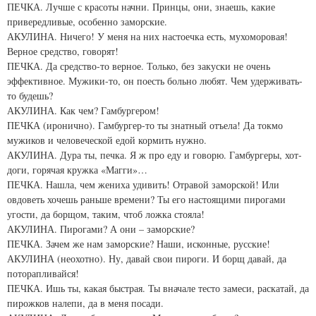
ПЕЧКА. Лучше с красоты начни. Принцы, они, знаешь, какие
привередливые, особенно заморские.
АКУЛИНА. Ничего! У меня на них настоечка есть, мухоморовая!
Верное средство, говорят!
ПЕЧКА. Да средство-то верное. Только, без закуски не очень
эффективное. Мужики-то, он поесть больно любят. Чем удерживать-
то будешь?
АКУЛИНА. Как чем? Гамбургером!
ПЕЧКА (иронично). Гамбургер-то ты знатный отъела! Да токмо
мужиков и человеческой едой кормить нужно.
АКУЛИНА. Дура ты, печка. Я ж про еду и говорю. Гамбургеры, хот-
доги, горячая кружка «Магги»…
ПЕЧКА. Нашла, чем жениха удивить! Отравой заморской! Или
овдоветь хочешь раньше времени? Ты его настоящими пирогами
угости, да борщом, таким, чтоб ложка стояла!
АКУЛИНА. Пирогами? А они – заморские?
ПЕЧКА. Зачем же нам заморские? Наши, исконные, русские!
АКУЛИНА (неохотно). Ну, давай свои пироги. И борщ давай, да
поторапливайся!
ПЕЧКА. Ишь ты, какая быстрая. Ты вначале тесто замеси, раскатай, да
пирожков налепи, да в меня посади.