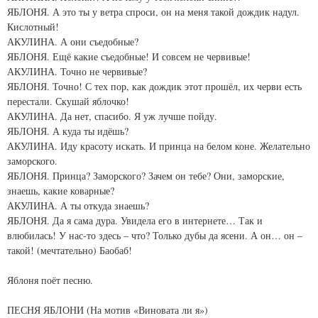
ЯБЛОНЯ. А это ты у ветра спроси, он на меня такой дождик надул.
Кислотный!
АКУЛИНА. А они съедобные?
ЯБЛОНЯ. Ещё какие съедобные! И совсем не червивые!
АКУЛИНА. Точно не червивые?
ЯБЛОНЯ. Точно! С тех пор, как дождик этот прошёл, их черви есть
перестали. Скушай яблочко!
АКУЛИНА. Да нет, спасибо. Я уж лучше пойду.
ЯБЛОНЯ. А куда ты идёшь?
АКУЛИНА. Иду красоту искать. И принца на белом коне. Желательно
заморского.
ЯБЛОНЯ. Принца? Заморского? Зачем он тебе? Они, заморские,
знаешь, какие коварные?
АКУЛИНА. А ты откуда знаешь?
ЯБЛОНЯ. Да я сама дура. Увидела его в интернете… Так и
влюбилась! У нас-то здесь – что? Только дубы да ясени. А он… он –
такой! (мечтательно) Баобаб!
Яблоня поёт песню.
ПЕСНЯ ЯБЛОНИ (На мотив «Виновата ли я»)