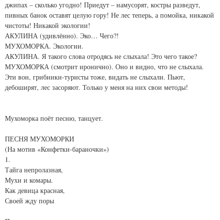
джипах – сколько угодно! Приедут – намусорят, костры разведут,
пивных банок оставят целую гору! Не лес теперь, а помойка, никакой
чистоты! Никакой экологии!
АКУЛИНА (удивлённо). Эко… Чего?!
МУХОМОРКА. Экологии.
АКУЛИНА. Я такого слова отродясь не слыхала! Это чего такое?
МУХОМОРКА (смотрит иронично). Оно и видно, что не слыхала.
Эти вон, грибники-туристы тоже, видать не слыхали. Пьют,
дебоширят, лес засоряют. Только у меня на них свои методы!
Мухоморка поёт песню, танцует.
ПЕСНЯ МУХОМОРКИ
(На мотив «Конфетки-бараночки»)
1.
Тайга непролазная,
Мухи и комары.
Как девица красная,
Своей жду поры