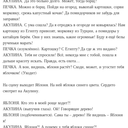
АКУЛИНА. Да это больно долго. Может, тогда борщ?
ПЕЧКА. Можно и борщ. Пойди на огород, выкопай картошки, сорви
морковку, срежь капустный кочан! Да помидорчиков не забудь для
заправки!
АКУЛИНА. С ума сошла? Да я отродясь в огороде не ковырялась! Нам
картошку из Египту привозят, морковку из Турции, а помидоры у
китайцев берём. Они у них знаешь, какие огромные! Буду я ещё белы
рученьки марать!
ПЕЧКА (изумлённо). Картошку? С Египту? Да где ж это видано?
АКУЛИНА. Тебя не спросили! Всё, некогда мне с тобой, пошла я
дальше красоту искать. Правда, есть охота…
ПЕЧКА. А вон, видишь, яблоня растёт? Сходи, может, и угостит тебя
яблочком! (Уходит)
На сцену выходит Яблоня. На ней яблоки синего цвета. Сердито
смотрит на Акулину.
ЯБЛОНЯ. Кто это в моей роще ходит?!
АКУЛИНА (выпучив глаза). Ой! Говорящее дерево!
ЯБЛОНЯ (подбоченивается). Сама ты – дерево! Не видишь – Яблоня
я!
АКУЛИНА. Яблоня?! А почему у тебя яблоки синие?!