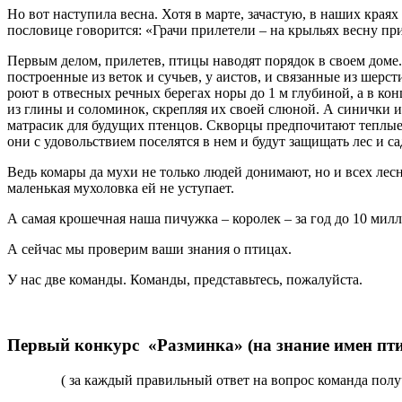
Но вот наступила весна. Хотя в марте, зачастую, в наших кра
пословице говорится: «Грачи прилетели – на крыльях весну пр
Первым делом, прилетев, птицы наводят порядок в своем доме.
построенные из веток и сучьев, у аистов, и связанные из ше
роют в отвесных речных берегах норы до 1 м глубиной, а в кон
из глины и соломинок, скрепляя их своей слюной. А синички и
матрасик для будущих птенцов. Скворцы предпочитают теплые у
они с удовольствием поселятся в нем и будут защищать лес и са
Ведь комары да мухи не только людей донимают, но и всех лесн
маленькая мухоловка ей не уступает.
А самая крошечная наша пичужка – королек – за год до 10 мил
А сейчас мы проверим ваши знания о птицах.
У нас две команды. Команды, представьтесь, пожалуйста.
Первый конкурс «Разминка» (на знание имен пт
( за каждый правильный ответ на вопрос команда полу