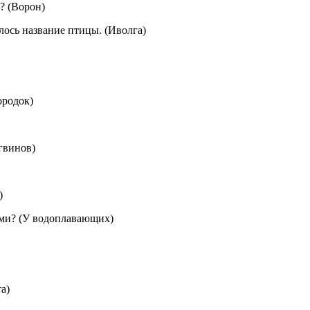
? (Ворон)
лось название птицы. (Иволга)
ородок)
гвинов)
)
ами? (У водоплавающих)
а)