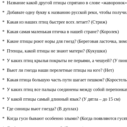
* Название какой другой птицы спрятано в слове «жаворонок»
* Добавьте одну букву к названию русской реки, чтобы получи
* Какая из наших птиц быстрее всех летает? (Стриж)
* Какая самая маленькая птичка в нашей стране? (Королек)
* Какие птицы роют норы для гнезд? (Береговая ласточка, зим
* Птенцы, какой птицы не знают матери? (Кукушки)
* У каких птиц крылья покрыты не перьями, а чешуей? (У пин
* Вьют ли гнезда наши перелетные птицы на юге? (Нет)
* Какая птица большую часть пути шагает пешком? (Коростель
* У каких птиц все пальцы соединены между собой перепонк
* У какой птицы самый длинный язык? (У дятла – до 15 см)
* Где синицы вьют гнезда? (В дуплах)
* Когда гуси бывают особенно злыми? (Когда появляются гусят