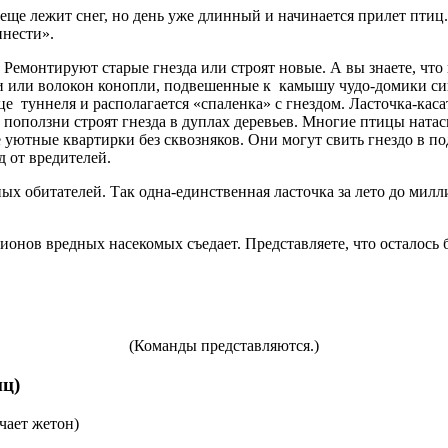
ях еще лежит снег, но день уже длинный и начинается прилет пт
инести».
 Ремонтируют старые гнезда или строят новые. А вы знаете, чт
рсти или волокон конопли, подвешенные к камышу чудо-домики с
це туннеля и располагается «спаленка» с гнездом. Ласточка-каса
 поползни строят гнезда в дуплах деревьев. Многие птицы натас
ютные квартирки без сквозняков. Они могут свить гнездо в подх
д от вредителей.
ых обитателей. Так одна-единственная ласточка за лето до милли
лионов вредных насекомых съедает. Представляете, что осталось
(Команды представляются.)
иц)
чает жетон)