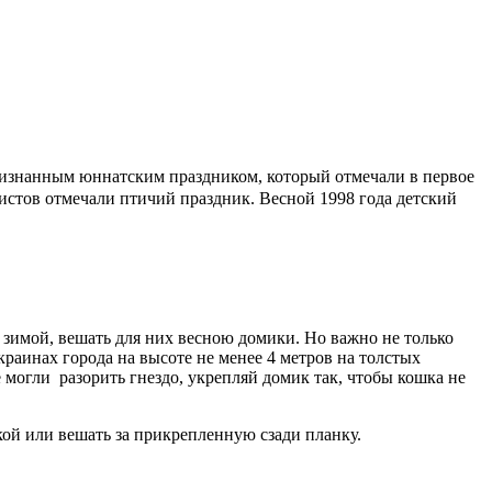
признанным
юннатским праздником, который отмечали в первое
истов отмечали птичий праздник.
Весной 1998 года детский
 зимой, вешать для них весною домики. Но важно не только
краинах города на высоте не менее 4 метров на толстых
е могли разорить гнездо, укрепляй домик так, чтобы кошка не
кой или вешать за прикрепленную сзади планку.