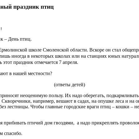
ьный праздник птиц
!
ик – День птиц.
 Ермолинс
кой школе Смоленской области. Вскоре он стал обще
 лишь иногда в некоторых
школах или на станциях юных натурал
ь этот праздник отмечается 7 апреля.
ают в нашей местности?
(ответы детей)
приносят неоценимую пользу. Их надо оберегать, подкармливать
 Скворечники, например, вешают в садах, на опушке леса и на о
я без лестницы. Чтобы главные городские враги птиц – кошки – н
ьзя прибивать птичий дом гвоздями, а надо прикреплять проволо
м спасибо.