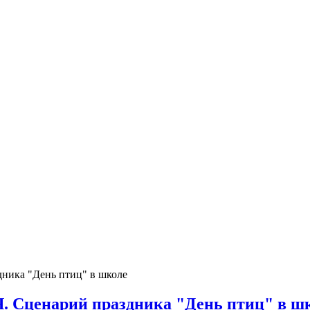
ка "День птиц" в школе
енарий праздника "День птиц" в ш