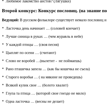
* Любимое лакомство аистов? (Лягушки)
Второй конкурс: Конкурс пословиц. (на знание по
Ведущий:
В русском фольклоре существует немало пословиц и
* Ласточка день начинает … (соловей кончает)
* Лучше синица в руках … (чем журавль в небе)
* У каждой птицы … (своя песня)
* Цыплят по осени … (считают)
* Слово не воробей …(вылетит - не поймаешь)
* Рано пташечка запела … (как бы кошечка не съела)
* Старого воробья … ( на мякине не проведешь)
* Всякий кулик свое … (болото хвалит)
* Глупа та птица … (которой свое гнездо не мило)
* Одна ласточка … (весны не делает)