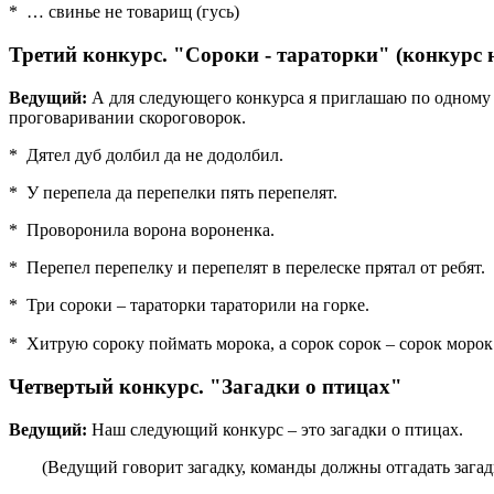
* … свинье не товарищ (гусь)
Третий конкурс. "Сороки - тараторки" (конкурс 
Ведущий:
А для следующего конкурса я приглашаю по одному у
проговаривании скороговорок.
* Дятел дуб долбил да не додолбил.
* У перепела да перепелки пять перепелят.
* Проворонила ворона вороненка.
* Перепел перепелку и перепелят в перелеске прятал от ребят.
* Три сороки – тараторки тараторили на горке.
* Хитрую сороку поймать морока, а сорок сорок – сорок морок
Четвертый конкурс. "Загадки о птицах"
Ведущий:
Наш следующий конкурс – это загадки о птицах.
(Ведущий говорит загадку, команды должны отгадать загадк