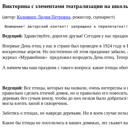
Викторина с элементами театрализации на школ
(автор:
Коломиец Лидия Петровна
, режиссер, сценарист)
 Внимание! авторский контент! запрещено к перепечатке!!
Ведущий:
Здравствуйте, дорогие друзья! Сегодня у нас праздн
Впервые День птиц у нас в стране был проведен в 1924 году в
воскресенье апреля.
Но постепенно об этом празднике забыли,
журнал «Муравейник» предложил
возродить День птиц. Тепер
А начнем мы наш праздник с такого вопроса:
какие птицы обит
Ведущий:
Все птицы, которых вы назвали, очень интересны и 
правильно сделать птичий домик, но и правильно его повесить.
деревьях без сучьев внизу, чтобы до них нельзя было добратьс
могла влезть лапой в скворечник.
Заботясь о птицах, не навреди деревьям. Ни в коем случае нел
Какие бы птицы не поселились в ваших домиках, лес скажет ва