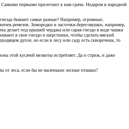
иц. Самыми первыми прилетают к нам грачи. Недаром в народной
о гнезда бывают самые разные? Например, огромные,
иничек-ремезов. Зимородки и ласточки-береговушки, например,
тка делает под крышей чердака или сарая гнездо в виде чашки
кивают в свое гнездо и шерстинки, чтобы сделать мягкий
одящем дупле, но если в лесу или саду есть скворечник, то
она этой кусачей мелкоты истребляет. Да и стриж, и даже
 бы от леса, если бы не маленькие лесные пташки?