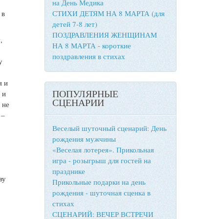
на День Медика
 в
СТИХИ ДЕТЯМ НА 8 МАРТА (для
детей 7-8 лет)
ПОЗДРАВЛЕНИЯ ЖЕНЩИНАМ
,
НА 8 МАРТА - короткие
поздравления в стихах
у
я и
ПОПУЛЯРНЫЕ
 и
СЦЕНАРИИ
 не
 –
Веселый шуточный сценарий: День
рождения мужчины
«Веселая лотерея». Прикольная
игра - розыгрыш для гостей на
празднике
ву
Прикольные подарки на день
рождения - шуточная сценка в
стихах
СЦЕНАРИЙ: ВЕЧЕР ВСТРЕЧИ