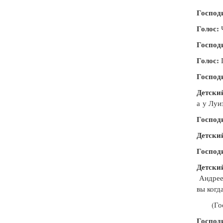
Господ
Голос:
Ч
Господ
Голос:
Г
Господ
Детский
а
у Луи
Господ
Детский
Господ
Детский
Андрее
вы когд
(Го
Господ