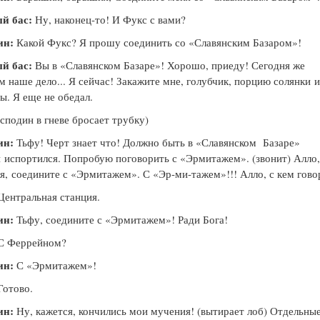
й бас:
Ну, наконец-то! И Фукс с вами?
ин:
Какой Фукс? Я прошу соединить со «Славянским Базаром»!
й бас:
Вы в «Славянском Базаре»! Хорошо, приеду! Сегодня же
м наше дело... Я сейчас! Закажите мне, голубчик, порцию солянки
и
ы. Я еще не обедал.
дин в гневе бросает трубку)
ин:
Тьфу! Черт знает что! Должно быть в «Славянском Базаре»
н
испортился. Попробую поговорить с «Эрмитажем». (звонит) Алло
я,
соедините с «Эрмитажем». С «Эр-ми-тажем»!!! Алло, с кем гов
ентральная станция.
ин:
Тьфу, соедините с «Эрмитажем»! Ради Бога!
С Феррейном?
ин:
С «Эрмитажем»!
отово.
ин:
Ну, кажется, кончились мои мучения! (вытирает лоб) Отдельны