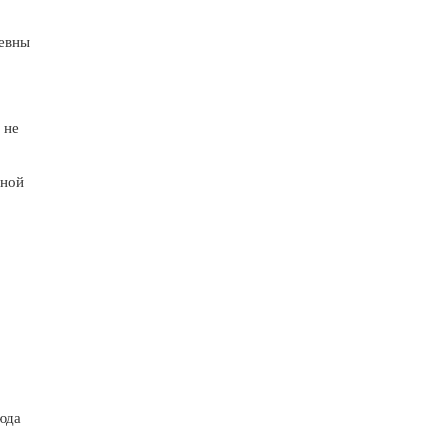
цевны
 не
бной
юда