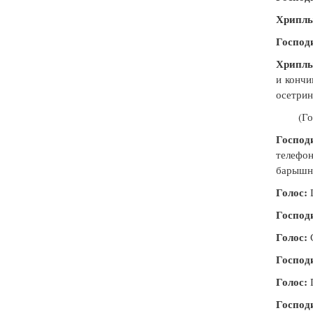
Хриплы
Господ
Хриплы
и
кончи
осетрин
(Госпо
Господ
телефо
барышн
Голос:
Ц
Господ
Голос:
Господ
Голос:
Г
Господ