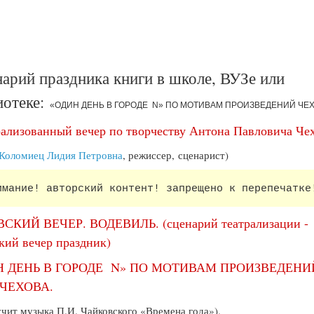
арий праздника книги в школе, ВУЗе или
иотеке:
«ОДИН ДЕНЬ В ГОРОДЕ N» ПО МОТИВАМ ПРОИЗВЕДЕНИЙ ЧЕ
ализованный вечер по творчеству Антона Павловича Че
Коломиец Лидия Петровна
, режиссер,
сценарист)
имание! авторский контент! запрещено к перепечатке
СКИЙ ВЕЧЕР. ВОДЕВИЛЬ. (сценарий театрализации -
кий вечер праздник)
Н ДЕНЬ В ГОРОДЕ N» ПО МОТИВАМ ПРОИЗВЕДЕНИ
 ЧЕХОВА.
учит музыка П.И. Чайковского «Времена года»).