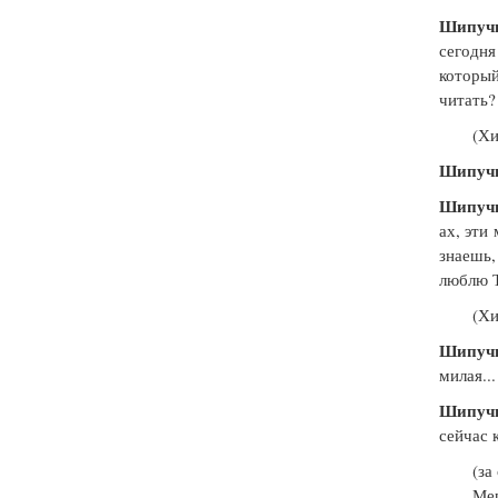
Шипуч
сегодн
которы
читать?
(Хи
Шипуч
Шипуч
ах, эти
знаешь,
люблю Т
(Хи
Шипуч
милая...
Шипуч
сейчас 
(за
Ме