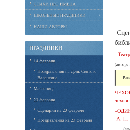
СТИХИ ПРО ИМЕНА
ШКОЛЬНЫЕ ПРАЗДНИКИ
НАШИ АВТОРЫ
Сцен
библ
ПРАЗДНИКИ
Театр
14 февраля
(автор:
Поздравления на День Святого
Валентина
 Вн
Масленица
ЧЕХОВ
чеховс
23 февраля
«ОДИ
Сценарии на 23 февраля
А. П.
Поздравления на 23 февраля
(зв