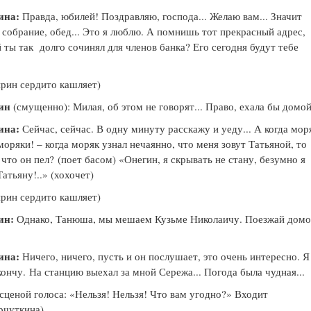
ина:
Правда, юбилей! Поздравляю, господа... Желаю вам... Значит
я
собрание, обед... Это я люблю. А помнишь тот прекрасный адрес,
й ты так
долго сочинял для членов банка? Его сегодня будут тебе
рин сердито кашляет)
ин
(смущенно): Милая, об этом не говорят... Право, ехала бы домой
ина:
Сейчас, сейчас. В одну минуту расскажу и уеду... А когда моря
моряки! – когда моряк узнал нечаянно, что меня зовут Татьяной, то
 что он пел?
(поет басом) «Онегин, я скрывать не стану, безумно я
атьяну!..» (хохочет)
рин сердито кашляет)
ин:
Однако, Танюша, мы мешаем Кузьме Николаичу. Поезжай домо
ина:
Ничего, ничего, пусть и он послушает, это очень интересно. Я
кончу.
На станцию выехал за мной Сережа... Погода была чудная...
 сценой голоса: «Нельзя! Нельзя! Что вам угодно?» Входит
рчуткина)