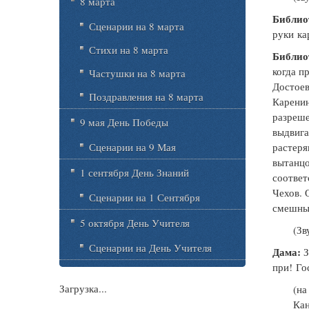
8 марта
Библио
Сценарии на 8 марта
руки
ка
Стихи на 8 марта
Библио
когда п
Частушки на 8 марта
Достоев
Поздравления на 8 марта
Каренин
разреше
9 мая День Победы
выдвига
растеря
Сценарии на 9 Мая
вытанц
1 сентября День Знаний
соответ
Чехов. 
Сценарии на 1 Сентября
смешные
5 октября День Учителя
(Зв
Сценарии на День Учителя
Дама:
З
при!
Го
Загрузка...
(на
Кан