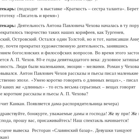
текарь:
(подходит к выставке «Краткость – сестра таланта». Берет
ртотеку «Писатель и время»)
текарь:
Деятельность Антона Павловича Чехова началась в ту пору
рекратилось творчество таких наших корифеев, как Тургенев,
ский, Островский. Остался
один Толстой, но и тот, написавши Анн
у, почти прекратил художественную
деятельность, занявшись
нием богословских и философских вопросов.
Во время этого засто
ется А. П. Чехов. 80-е годы девятнадцатого века:
духовное затишье
нность. Люди были маленькими, эмоции – мелкими.
Роман у Чехова
овывался.
Антон Павлович Чехов рассказы и пьесы писал маленькие
ственно эпохе.
«Умею коротко говорить о длинных вещах», - писал
О каких же «длинных» - то есть весьма серьезных – вещах говорят
 короткие рассказы и пьесы А. П. Чехова?
учит Канкан. Появляется дама-распорядительница вечера)
дравствуйте, бонжурте, уважаемые дамы и господа! Же ву при! Же 
спода, прошу вас, присаживайтесь! Наш спектакль начинается!
 сцене вывеска Ресторан «Славянский базар». Девушки танцуют
кан)