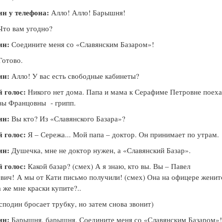
ин у телефона:
Алло! Алло! Барышня!
то вам угодно?
ин:
Соедините меня со «Славянским Базаром»!
отово.
ин:
Алло! У вас есть свободные кабинеты?
 голос:
Никого нет дома. Папа и мама к Серафиме Петровне поеха
зы Францовны - грипп
.
ин:
Вы кто? Из «Славянского Базара»?
 голос:
Я – Сережа... Мой папа – доктор. Он принимает по утрам.
ин:
Душечка, мне не доктор нужен, а «Славянский Базар».
 голос:
Какой базар? (смех) А я знаю, кто вы. Вы – Павел
вич!
А мы от Кати письмо получили! (смех) Она на офицере женит
а же м
не краски купите?..
сподин бросает трубку, но затем снова звонит)
ин:
Барышня, барышня, Соедините меня со «Славянским Базаром»