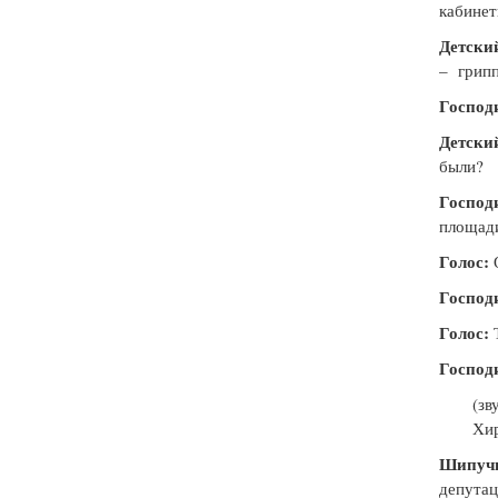
кабине
Детский
–
грипп
Господ
Детский
были?
Господ
площад
Голос:
О
Господ
Голос:
Т
Господ
(зв
Хи
Шипуч
депута