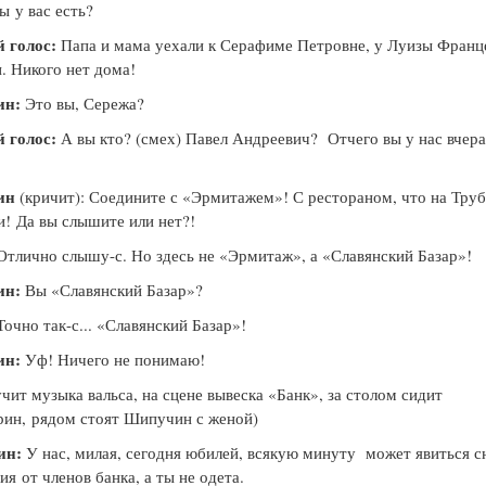
ты
у вас есть?
 голос:
Папа и мама уехали к Серафиме Петровне, у Луизы Фран
. Никого нет дома!
ин:
Это вы, Сережа?
 голос:
А вы кто? (смех) Павел Андреевич? Отчего вы у нас вчера
ин
(кричит): Соедините с «Эрмитажем»! С рестораном, что на Тру
и!
Да вы слышите или нет?!
тлично слышу-с. Но здесь не «Эрмитаж», а «Славянский Базар»!
ин:
Вы «Славянский Базар»?
очно так-с... «Славянский Базар»!
ин:
Уф! Ничего не понимаю!
учит музыка вальса, на сцене вывеска «Банк», за столом сидит
рин,
рядом стоят Шипучин с женой)
ин:
У нас, милая, сегодня юбилей, всякую минуту может явиться с
ция
от членов банка, а ты не одета.