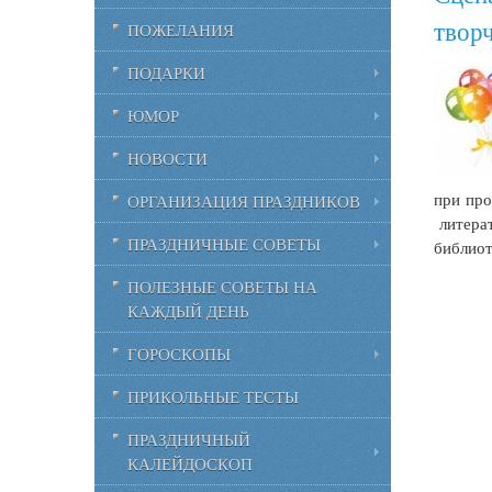
твор
ПОЖЕЛАНИЯ
ПОДАРКИ
ЮМОР
НОВОСТИ
при про
ОРГАНИЗАЦИЯ ПРАЗДНИКОВ
литерат
ПРАЗДНИЧНЫЕ СОВЕТЫ
библиот
ПОЛЕЗНЫЕ СОВЕТЫ НА
КАЖДЫЙ ДЕНЬ
ГОРОСКОПЫ
ПРИКОЛЬНЫЕ ТЕСТЫ
ПРАЗДНИЧНЫЙ
КАЛЕЙДОСКОП