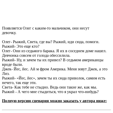
Появляется Олег с каким-то мальчиком, они несут
девочку.
Олег- Рыжий, Света, где вы? Рыжий, иди сюда, помоги.
Рыжий- Это еще кто?
Олег- Они из седьмого барака. Я их в соседнем доме нашел.
Девчонка совсем от голода обессилила.
Рыжий- Ну, и зачем ты их привел? В седьмом американцы
вроде были.
Джек- Йес, йес. Ай м фром Америка. Меня зовут Джек, а это
Лиз.
Рыжий- «Йес, йес», зачем ты их сюда приволок, самим есть
нечего, так еще эти.
Света- Как тебе не стыдно. Ведь они такие же, как мы.
Рыжий - А чего мне стыдиться, что я украл что-нибудь?
Полную версию сценария можно заказать у автора ниже: