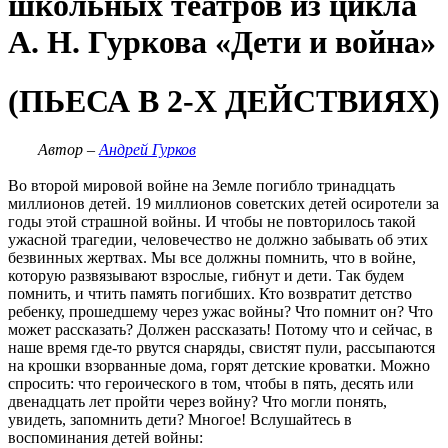
школьных театров из цикла
А. Н. Гуркова «Дети и война»
(ПЬЕСА В 2-Х ДЕЙСТВИЯХ)
Автор –
Андрей Гурков
Во второй мировой войне на Земле погибло тринадцать
миллионов детей. 19 миллионов советских детей осиротели за
годы этой страшной войны. И чтобы не повторилось такой
ужасной трагедии, человечество не должно забывать об этих
безвинных жертвах. Мы все должны помнить, что в войне,
которую развязывают взрослые, гибнут и дети. Так будем
помнить, и чтить память погибших. Кто возвратит детство
ребенку, прошедшему через ужас войны? Что помнит он? Что
может рассказать? Должен рассказать! Потому что и сейчас, в
наше время где-то рвутся снаряды, свистят пули, рассыпаются
на крошки взорванные дома, горят детские кроватки. Можно
спросить: что героического в том, чтобы в пять, десять или
двенадцать лет пройти через войну? Что могли понять,
увидеть, запомнить дети? Многое! Вслушайтесь в
воспоминания детей войны: