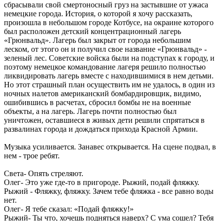
сбрасывали свой смертоносный груз на застывшие от ужаса
немецкие города. История, о которой я хочу рассказать,
произошла в небольшом городе Котбусе, на окраине которого
был расположен детский концентрационный лагерь
«Грюнвальд». Лагерь был закрыт от города небольшим
леском, от этого он и получил свое название «Грюнвальд» -
зеленый лес. Советские войска были на подступах к городу, и
поэтому немецкое командование лагеря решило полностью
ликвидировать лагерь вместе с находившимися в нем детьми.
Но этот страшный план осуществить им не удалось, в один из
ночных налетов американский бомбардировщик, видимо,
ошибившись в расчетах, сбросил бомбы не на военные
объекты, а на лагерь. Лагерь почти полностью был
уничтожен, оставшиеся в живых дети решили спрятаться в
развалинах города и дождаться прихода Красной Армии.
Музыка усиливается. Занавес открывается. На сцене подвал, в
нем - трое ребят.
Света- Опять стреляют.
Олег- Это уже где-то в пригороде. Рыжий, подай фляжку.
Рыжий - Фляжку, фляжку. Зачем тебе фляжка - все равно воды
нет.
Олег- Я тебе сказал: «Подай фляжку!»
Рыжий- Ты что, хочешь подняться наверх? С ума сошел? Тебя