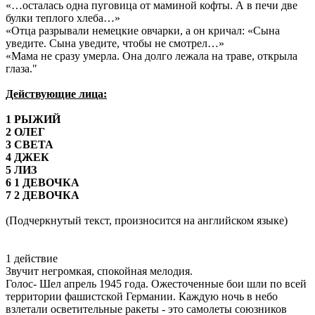
«…осталась одна пуговица от маминой кофты. А в печи две
булки теплого хлеба…»
«Отца разрывали немецкие овчарки, а он кричал: «Сына
уведите. Сына уведите, чтобы не смотрел…»
«Мама не сразу умерла. Она долго лежала на траве, открыла
глаза."
Действующие лица:
1 РЫЖИЙ
2 ОЛЕГ
3 СВЕТА
4 ДЖЕК
5 ЛИЗ
6 1 ДЕВОЧКА
7 2 ДЕВОЧКА
(Подчеркнутый текст, произносится на английском языке)
1 действие
Звучит негромкая, спокойная мелодия.
Голос- Шел апрель 1945 года. Ожесточенные бои шли по всей
территории фашистской Германии. Каждую ночь в небо
взлетали осветительные ракеты - это самолеты союзников