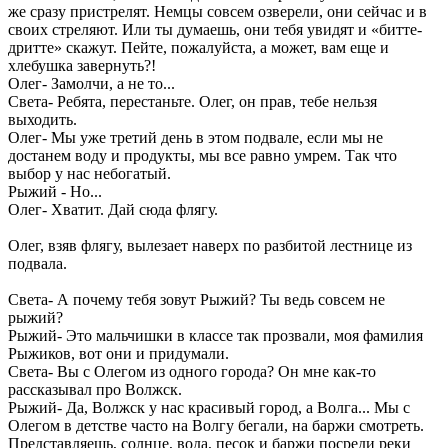
же сразу пристрелят. Немцы совсем озверели, они сейчас и в
своих стреляют. Или ты думаешь, они тебя увидят и «битте-
дритте» скажут. Пейте, пожалуйста, а может, вам еще и
хлебушка завернуть?!
Олег- Замолчи, а не то...
Света- Ребята, перестаньте. Олег, он прав, тебе нельзя
выходить.
Олег- Мы уже третий день в этом подвале, если мы не
достанем воду и продукты, мы все равно умрем. Так что
выбор у нас небогатый.
Рыжий - Но...
Олег- Хватит. Дай сюда флягу.
Олег, взяв флягу, вылезает наверх по разбитой лестнице из
подвала.
Света- А почему тебя зовут Рыжий? Ты ведь совсем не
рыжий?
Рыжий- Это мальчишки в классе так прозвали, моя фамилия
Рыжиков, вот они и придумали.
Света- Вы с Олегом из одного города? Он мне как-то
рассказывал про Волжск.
Рыжий- Да, Волжск у нас красивый город, а Волга... Мы с
Олегом в детстве часто на Волгу бегали, на баржи смотреть.
Представляешь, солнце, вода, песок и баржи посреди реки