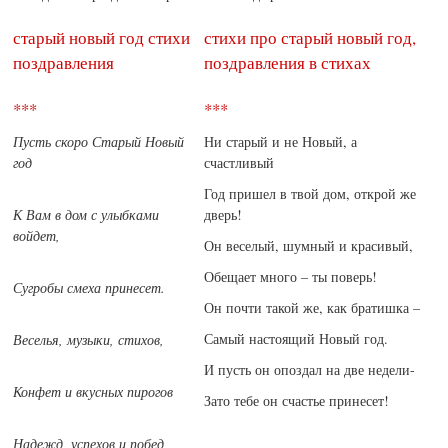
старый новый год стихи
стихи про старый новый год,
поздравления
поздравления в стихах
***
***
Пусть скоро Старый Новый
Ни старый и не Новый, а
год
счастливый
Год пришел в твой дом, открой же
К Вам в дом с улыбками
дверь!
войдет,
Он веселый, шумный и красивый,
Обещает много – ты поверь!
Сугробы смеха принесет.
Он почти такой же, как братишка –
Самый настоящий Новый год.
Веселья, музыки, стихов,
И пусть он опоздал на две недели-
Конфет и вкусных пирогов
Зато тебе он счастье принесет!
Надежд, успехов и побед