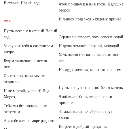
В старый Новый год!
Чтоб пришёл к нам в гости Дедушка
Мороз
И мешок подарков каждому принёс!
***
Пусть веселье в старый Новый
год
Сердце не стареет, хоть совсем седой,
Закружит тебя в счастливом
И душа осталась нежной, молодой.
вихре.
Хоть давно из сказок выросли мы
Будем танцевать и песни
все,
петь,
Но чудес желаем, маленьких совсем.
До тех пор, пока мы не
охрипли.
Пусть закружит снегом белая метель,
И не мечтай, усталый Дед
Чтоб волшебник-ветер в гости
Мороз,
прилетел.
Тебя мы без подарков не
Загадав желание, сбросив груз
отпустим!
хлопот,
А я тебе желаю море радости,
Встретим добрый праздник –