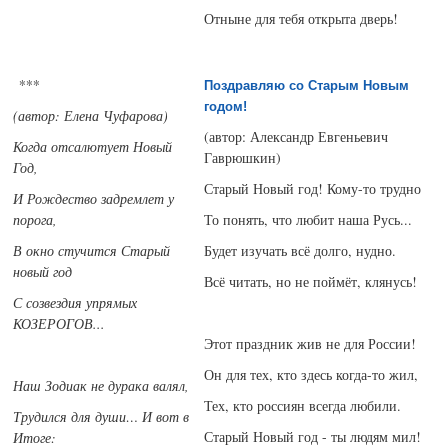
Отныне для тебя открыта дверь!
***
Поздравляю со Старым Новым
годом!
(автор: Елена Чуфарова)
(автор: Александр Евгеньевич
Когда отсалютует Новый
Гаврюшкин)
Год,
Старый Новый год! Кому-то трудно
И Рождество задремлет у
порога,
То понять, что любит наша Русь...
В окно стучится Старый
Будет изучать всё долго, нудно.
новый год
Всё читать, но не поймёт, клянусь!
С созвездия упрямых
КОЗЕРОГОВ...
Этот праздник жив не для России!
Он для тех, кто здесь когда-то жил,
Наш Зодиак не дурака валял,
Тех, кто россиян всегда любили.
Трудился для души… И вот в
Старый Новый год - ты людям мил!
Итоге: