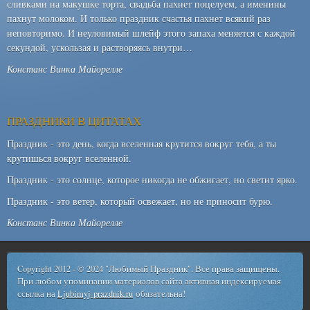
сливками на макушке торта, свадьба пахнет поцелуем, а именины
пахнут молоком. И только праздник счастья пахнет всякий раз
неповторимо. И неуловимый шлейф этого запаха меняется с каждой
секундой, ускользая и растворяясь внутри…
Констанс Винка Майорелле
ПРАЗДНИКИ В ЦИТАТАХ
Праздник - это день, когда вселенная крутится вокруг тебя, а ты
крутишься вокруг вселенной.
Праздник - это солнце, которое никогда не обжигает, но светит ярко.
Праздник - это ветер, который освежает, но не приносит бурю.
Констанс Винка Майорелле
Copyright 2012 - © 2024 "Любимый Праздник". Все права защищены.
При любом упоминании материалов сайта активная индексируемая
ссылка на
Ljubimyj-prazdnik.ru
обязательна!