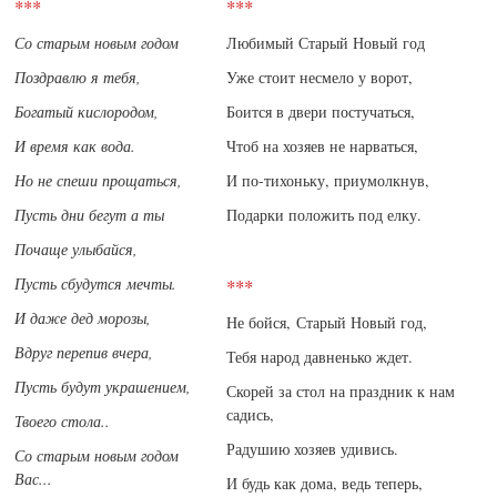
***
***
Со старым новым годом
Любимый Старый Новый год
Поздравлю я тебя,
Уже стоит несмело у ворот,
Богатый кислородом,
Боится в двери постучаться,
И время как вода.
Чтоб на хозяев не нарваться,
Но не спеши прощаться,
И по-тихоньку, приумолкнув,
Пусть дни бегут а ты
Подарки положить под елку.
Почаще улыбайся,
Пусть сбудутся мечты.
***
И даже дед морозы,
Не бойся, Старый Новый год,
Вдруг перепив вчера,
Тебя народ давненько ждет.
Пусть будут украшением,
Скорей за стол на праздник к нам
садись,
Твоего стола..
Радушию хозяев удивись.
Со старым новым годом
Вас...
И будь как дома, ведь теперь,