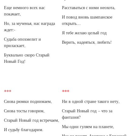
Еще немного всех нас
Расставаться с ними неохота,
покачает,
И повод вновь шампанское
Но, за мученья, нас награда
открыть…
ждет:-
Я тебе желаю целый год
Судьба опохмелит и
Верить, надеяться, любить!
приласкает,
Буквально скоро Старый
Новый Год!
***
***
Снова рюмки поднимаем,
Ни в одной стране такого нету,
Снова тосты говорим,
Старый Новый год – что за
фантазия?
Старый Новый год встречаем,
Мы одни гуляем на планете,
И судьбу благодарим.
Нас не понять Америке с Евразией.