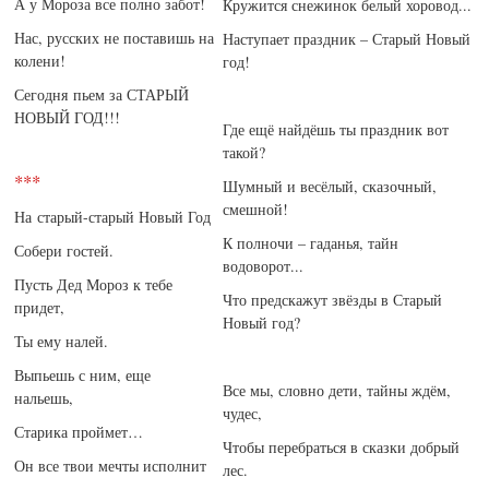
А у Мороза все полно забот!
Кружится снежинок белый хоровод...
Нас, русских не поставишь на
Наступает праздник – Старый Новый
колени!
год!
Сегодня пьем за СТАРЫЙ
НОВЫЙ ГОД!!!
Где ещё найдёшь ты праздник вот
такой?
***
Шумный и весёлый, сказочный,
смешной!
На старый-старый Новый Год
К полночи – гаданья, тайн
Собери гостей.
водоворот...
Пусть Дед Мороз к тебе
Что предскажут звёзды в Старый
придет,
Новый год?
Ты ему налей.
Выпьешь с ним, еще
Все мы, словно дети, тайны ждём,
нальешь,
чудес,
Старика проймет…
Чтобы перебраться в сказки добрый
Он все твои мечты исполнит
лес.