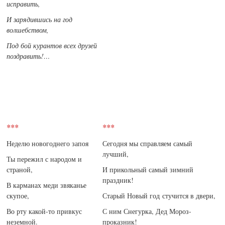
исправить,
И зарядившись на год
волшебством,
Под бой курантов всех друзей
поздравить!…
***
***
Неделю новогоднего запоя
Сегодня мы справляем самый
лучший,
Ты пережил с народом и
страной,
И прикольный самый зимний
праздник!
В карманах меди звяканье
скупое,
Старый Новый год стучится в двери,
Во рту какой-то привкус
С ним Снегурка, Дед Мороз-
неземной.
проказник!