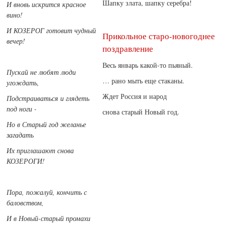
Шапку злата, шапку серебра!
И вновь искрится красное
вино!
И КОЗЕРОГ готовит чудный
Прикольное старо-новогоднее
вечер!
поздравление
Весь январь какой-то пьяный.
Пускай не любят люди
… рано мыть еще стаканы.
угождать,
Ждет Россия и народ
Подстраиваться и глядеть
под ноги -
снова старый Новый год.
Но в Старый год желанье
загадать
Их приглашают снова
КОЗЕРОГИ!
Пора, пожалуй, кончить с
баловством,
И в Новый-старый промахи