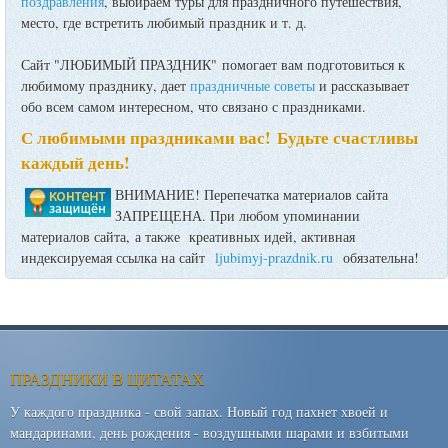
поздравления
, выбираем туры для праздничного путешествия,
место, где встретить любимый праздник и т. д.
Сайт "ЛЮБИМЫЙ ПРАЗДНИК" помогает вам подготовиться к
любимому празднику, дает
праздничные советы
и рассказывает
обо всем самом интересном, что связано с праздниками.
С любимыми праздниками вас! Будьте счастливы
каждый день!
ВНИМАНИЕ! Перепечатка материалов сайта
ЗАПРЕЩЕНА. При любом упоминании
материалов сайта, а также креативных идей, активная
индексируемая ссылка на сайт
ljubimyj-prazdnik.ru
обязательна!
ПРАЗДНИКИ В ЦИТАТАХ
У каждого праздника - свой запах. Новый год пахнет хвоей и
мандаринами, день рождения - воздушными шарами и взбитыми