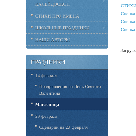
КАЛЕЙДОСКОП
СТИХИ
Сценка 
СТИХИ ПРО ИМЕНА
Сценка
ШКОЛЬНЫЕ ПРАЗДНИКИ
Сценка
НАШИ АВТОРЫ
Загрузка
ПРАЗДНИКИ
14 февраля
Поздравления на День Святого
Валентина
Масленица
23 февраля
Сценарии на 23 февраля