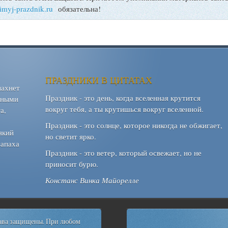
bimyj-prazdnik.ru
обязательна!
ПРАЗДНИКИ В ЦИТАТАХ
пахнет
Праздник - это день, когда вселенная крутится
шными
вокруг тебя, а ты крутишься вокруг вселенной.
а,
Праздник - это солнце, которое никогда не обжигает,
який
но светит ярко.
запаха
Праздник - это ветер, который освежает, но не
приносит бурю.
Констанс Винка Майорелле
рава защищены. При любом