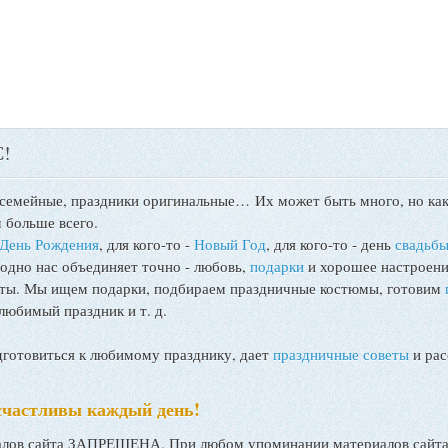
!
 семейные, праздники оригинальные…
Их может быть много, но как
 больше всего.
День Рождения
, для кого-то -
Новый Год
, для кого-то - день
свадьб
 одно нас объединяет точно - любовь,
подарки
и хорошее настроени
поты. Мы ищем подарки, подбираем праздничные костюмы, готовим
любимый праздник и т. д.
товиться к любимому празднику, дает
праздничные советы
и рас
счастливы каждый день!
ов сайта ЗАПРЕЩЕНА. При любом упоминании материалов сайта, 