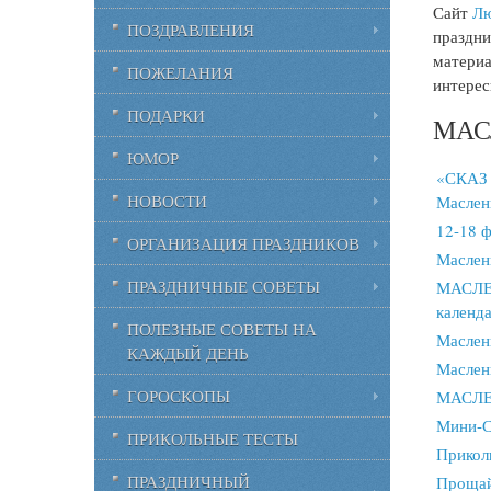
Сайт
Лю
ПОЗДРАВЛЕНИЯ
праздни
материа
ПОЖЕЛАНИЯ
интерес
ПОДАРКИ
МАСЛ
ЮМОР
«СКАЗ 
НОВОСТИ
Маслен
12-18 
ОРГАНИЗАЦИЯ ПРАЗДНИКОВ
Маслен
ПРАЗДНИЧНЫЕ СОВЕТЫ
МАСЛЕ
календа
ПОЛЕЗНЫЕ СОВЕТЫ НА
Маслени
КАЖДЫЙ ДЕНЬ
Маслен
ГОРОСКОПЫ
МАСЛЕН
Мини-С
ПРИКОЛЬНЫЕ ТЕСТЫ
Прикол
ПРАЗДНИЧНЫЙ
Прощай