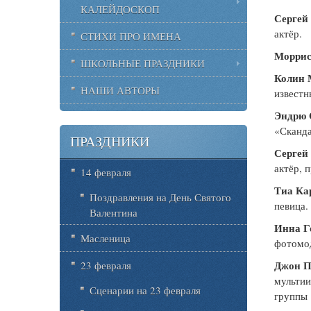
КАЛЕЙДОСКОП
Сергей
актёр.
СТИХИ ПРО ИМЕНА
Моррис
ШКОЛЬНЫЕ ПРАЗДНИКИ
Колин 
НАШИ АВТОРЫ
известн
Эндрю 
«Сканда
ПРАЗДНИКИ
Сергей
актёр, 
14 февраля
Тиа Ка
Поздравления на День Святого
певица.
Валентина
Инна Г
Масленица
фотомо
Джон П
23 февраля
мультии
Сценарии на 23 февраля
группы 