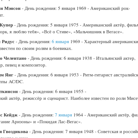
н Мэнсон
- День рождения: 5 января 1969 - Американский рок-
т.
 Купер
- День рождения: 5 января 1975 - Американский актёр, фил
рк, я люблю тебя», «Всё о Стиве», «Мальчишник в Вегасе».
 Ридус
- День рождения:
6 января
1969 - Характерный американск
известен по своим ролям в боевиках.
о Челентано
- День рождения: 6 января 1938 - Итальянский актер,
р, певец и композитор.
м Янг
- День рождения: 6 января 1953 - Ритм-гитарист австралийс
уппы AC/DC.
Аткинсон
- День рождения: 6 января 1955 -
кий актёр, режиссёр и сценарист. Наиболее известен по роли Мисе
с Кейдж
- День рождения:
7 января
1964 - Американский актёр, ф
ание Аризоны» и «Покидая Лас-Вегас».
я Гвоздикова
- День рождения: 7 января 1948 - Советская и россий
 театра и кино.