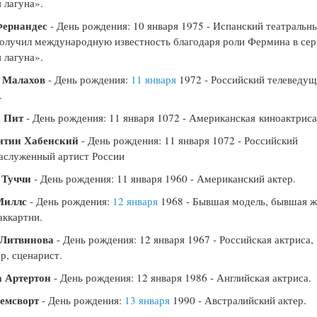
 лагуна».
Фернандес
- День рождения: 10 января 1975 - Испанский театральн
получил международную известность благодаря роли Фермина в сер
 лагуна».
 Малахов
- День рождения:
11 января
1972 - Российский телеведущ
.
 Пит
- День рождения: 11 января 1072 - Американская киноактриса
нтин Хабенский
- День рождения: 11 января 1072 - Российский
заслуженный артист России
 Туччи
- День рождения: 11 января 1960 - Американский актер.
Миллс
- День рождения:
12 января
1968 - Бывшая модель, бывшая ж
ккартни.
 Литвинова
- День рождения: 12 января 1967 - Российская актриса,
р, сценарист.
 Артертон
- День рождения: 12 января 1986 - Английская актриса.
емсворт
- День рождения:
13 января
1990 - Австралийский актер.