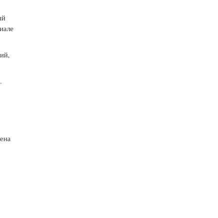
ый
иале
ий,
.
ена