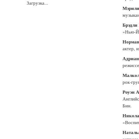
Загрузка...
Мэрили
музыкан
Брэдли
«Нью-Йо
Норман
актер, 
Адриан
режиссе
Малкол
рок-гр
Роуэн 
Английс
Бин.
Никола
«Воспит
Наталь
актриса