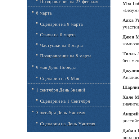
Поздравления на 23 февраля
Мэл Ги
«Безум
8 марта
Аяка У
Сценарии на 8 марта
участни
Стихи на 8 марта
Джон 
компози
Частушки на 8 марта
Тилль 
Поздравления на 8 марта
бессмен
9 мая День Победы
Джулия
Английс
Сценарии на 9 Мая
Шарли
1 сентября День Знаний
Хаяо М
Сценарии на 1 Сентября
значите
5 октября День Учителя
Андрей
российс
Сценарии на День Учителя
Дайан 
продюсе