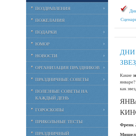
ПОЗДРАВЛЕНИЯ
Дн
Сценар
ПОЖЕЛАНИЯ
ПОДАРКИ
ЮМОР
ДНИ
НОВОСТИ
ЗВЕ
ОРГАНИЗАЦИЯ ПРАЗДНИКОВ
з
Какие
ПРАЗДНИЧНЫЕ СОВЕТЫ
январе?
как зве
ПОЛЕЗНЫЕ СОВЕТЫ НА
КАЖДЫЙ ДЕНЬ
ЯНВ
ГОРОСКОПЫ
КИН
ПРИКОЛЬНЫЕ ТЕСТЫ
Френк 
ПРАЗДНИЧНЫЙ
Мишель