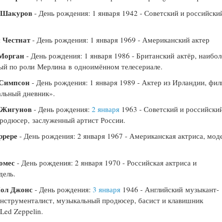
 Шакуров
- День рождения: 1 января 1942 - Советский и российски
 Честнат
- День рождения: 1 января 1969 - Американский актер
Морган
- День рождения: 1 января 1986 - Британский актёр, наибол
ый по роли Мерлина в одноимённом телесериале.
Симпсон
- День рождения: 1 января 1989 - Актер из Ирландии, фи
льный дневник».
 Жигунов
- День рождения:
2 января
1963 - Советский и российски
продюсер, заслуженный артист России.
ррере
- День рождения: 2 января 1967 - Американская актриса, мод
омес
- День рождения: 2 января 1970 - Российская актриса и
дель.
ол Джонс
- День рождения:
3 января
1946 - Английский музыкант-
нструменталист, музыкальный продюсер, басист и клавишник
Led Zeppelin.