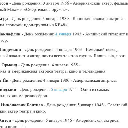
бсон
- День рождения: 3 января 1956 - Американский актёр, фильм
ный Макс» и «Смертельное оружие».
мэда
- День рождения: 3 января 1989 - Японская певица и актриса,
ца японской идол-группы «AKB48».
Маклафлин
- День рождения:
4 января
1943 - Английский гитарист 
тор.
Линдеманн
- День рождения: 4 января 1963 - Немецкий певец,
ный вокалист и автор почти всех текстов группы Rammstein, поэт.
 Ормонд
- День рождения: 4 января 1965 -
кая и американская актриса театра, кино и телевидения.
н Йи
- День рождения: 4 января 1986 - Американская актриса.
иядзаки
- День рождения:
5 января
1941 - Один из самых
льных аниме-режиссёров.
 Николаевич Болтнев
- День рождения: 5 января 1946 - Советский
кий актёр театра и кино.
Китон
- День рождения: 5 января 1946 - Американская актриса,
р и режиссёр