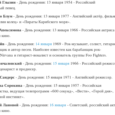
й Глызин
- День рождения: 13 января 1954 - Российский
ый певец.
о Блум
- День рождения: 13 января 1977 - Английский актёр, филь
лин колец» и «Пираты Карибского моря».
Апексимова
- День рождения: 13 января 1966 - Российская актриса
и кино.
эйв
- День рождения:
14 января
1969 - Рок-музыкант, солист, гитари
щик и автор песен. Наиболее известен как барабанщик рок-
Nirvana и гитарист-вокалист и основатель группы Foo Fighters.
ончаловский
- День рождения:
15 января
1966 - Российский режисс
сценарист и продюсер.
 Сандерс
- День рождения: 15 января 1971 - Английский режиссер.
на Сорокина
- День рождения: 15 января 1957 - Российская
стка, ведущая телепрограмм «600 секунд», «Вести», «Герой дня»,
ой инстинкт».
й Лановой
- День рождения:
16 января
- Советский, российский ак
и кино.