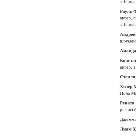
«Чёрная
Рауль 
актер, 
«Черная
Андрей
шоумен
Аманда
Конста
актёр, 
Стенли
Хизер 
Пола Ма
Рената
режиссё
Джемма
Лиам Х