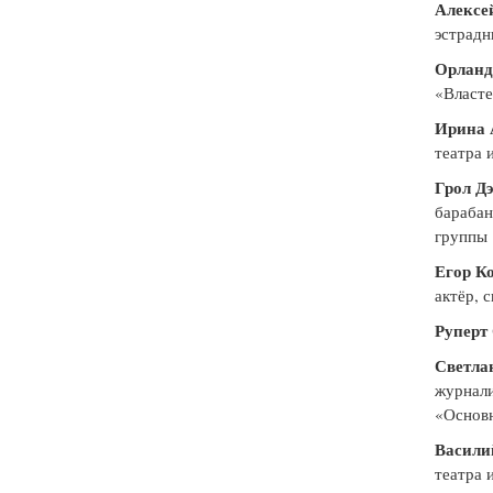
Алексе
эстрадн
Орланд
«Власте
Ирина 
театра 
Грол Д
барабан
группы 
Егор К
актёр, 
Руперт
Светла
журнали
«Основн
Васили
театра 