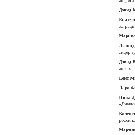
Дэвид 
Екатер
эстрадн
Марина
Леонид
лидер 
Дэвид 
актёр.
Кейт М
Лара Ф
Нина Д
«Дневни
Валент
российс
Мартин