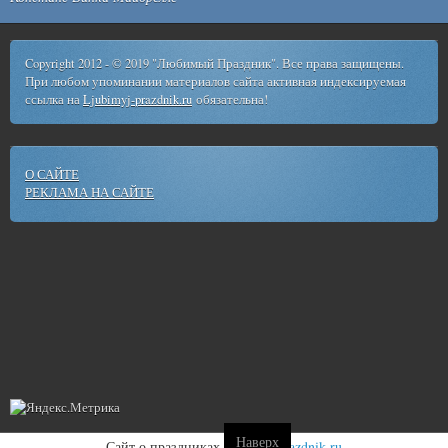
Copyright 2012 - © 2019 "Любимый Праздник". Все права защищены.
При любом упоминании материалов сайта активная индексируемая
ссылка на
Ljubimyj-prazdnik.ru
обязательна!
О САЙТЕ
РЕКЛАМА НА САЙТЕ
Наверх
Сайт о праздниках
ljubimyj-prazdnik.ru