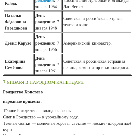
рождения
:
7
«Воспитание Аризоны» и «Покидая
Кейдж
января 1964
Лас-Вегас».
Наталья
День
Советская и российская актриса
Фёдоровна
рождения:
7
театра и кино.
Гвоздикова
января 1948
День
Дэвид Карузо
рождения:
7
Американский киноактёр.
января 1956
День
Екатерина
Советская и российская эстрадная
рождения:
7
Семёнова
певица, композитор и киноактриса.
января 1961
7 ЯНВАРЯ В НАРОДНОМ КАЛЕНДАРЕ:
Рождество Христово
народные приметы:
Тёплое Рождество — холодная осень.
Снег в Рождество — к урожайному году.
Тёмные святки — молочные коровы, светлые — ноские (плодовитые)
куры