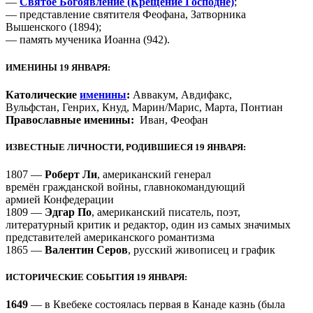
—
Святое Богоявление (Крещение Господне)
;
— представление святителя Феофана, Затворника
Вышенского (1894);
— память мученика Иоанна (942).
ИМЕНИНЫ 19 ЯНВАРЯ:
Католические
именины
:
Аввакум, Авдифакс,
Вульфстан, Генрих, Кнуд, Марин/Марис, Марта, Понтиан
Православные именины:
Иван, Феофан
ИЗВЕСТНЫЕ ЛИЧНОСТИ, РОДИВШИЕСЯ 19 ЯНВАРЯ:
1807 —
Роберт Ли
, американский генерал
времён гражданской войны, главнокомандующий
армией Конфедерации
1809 —
Эдгар По
, американский писатель, поэт,
литературный критик и редактор, один из самых значимых
представителей американского романтизма
1865 —
Валентин Серов
, русский живописец и график
ИСТОРИЧЕСКИЕ СОБЫТИЯ 19 ЯНВАРЯ:
1649
— в Квебеке состоялась первая в Канаде казнь (была