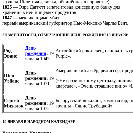
казнена 16-летняя девочка, обвинённая в воровстве)
1825
— Эзра Даггетт запатентовал консервную банку для
хранения в ней пищевых продуктов.
1847
— мексиканцами убит
первый американский губернатор Нью-Мексико Чарльз Бент.
ЗНАМЕНИТОСТИ, ОТМЕЧАЮЩИЕ ДЕНЬ РОЖДЕНИЯ 19 ЯНВАРЯ:
День
Род
Английский рок-певец, основатель г
рождения
:
19
Эванс
Purple».
января 1945
Американский актёр, режиссёр, прод
День
Шон
рождения:
19
(«Не грози южному централу, попивая
Уэйанс
января 1971
квартале», «Очень страшное кино»,«
День
Сергей
Белорусский вокалист, композитор, о
рождения:
19
Михалок
группы «Ляпис Трубецкой».
января 1972
19 ЯНВАРЯ В НАРОДНОМ КАЛЕНДАРЕ: