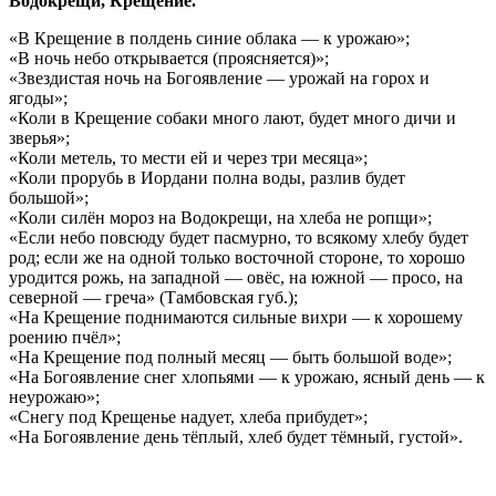
Водокрещи, Крещение.
«В Крещение в полдень синие облака — к урожаю»;
«В ночь небо открывается (проясняется)»;
«Звездистая ночь на Богоявление — урожай на горох и
ягоды»;
«Коли в Крещение собаки много лают, будет много дичи и
зверья»;
«Коли метель, то мести ей и через три месяца»;
«Коли прорубь в Иордани полна воды, разлив будет
большой»;
«Коли силён мороз на Водокрещи, на хлеба не ропщи»;
«Если небо повсюду будет пасмурно, то всякому хлебу будет
род; если же на одной только восточной стороне, то хорошо
уродится рожь, на западной — овёс, на южной — просо, на
северной — греча» (Тамбовская губ.);
«На Крещение поднимаются сильные вихри — к хорошему
роению пчёл»;
«На Крещение под полный месяц — быть большой воде»;
«На Богоявление снег хлопьями — к урожаю, ясный день — к
неурожаю»;
«Снегу под Крещенье надует, хлеба прибудет»;
«На Богоявление день тёплый, хлеб будет тёмный, густой».