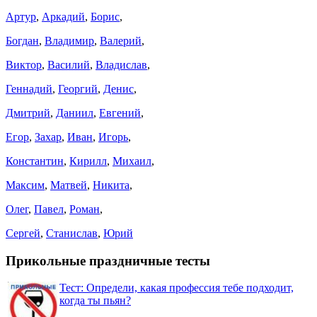
Артур
,
Аркадий
,
Борис
,
Богдан
,
Владимир
,
Валерий
,
Виктор
,
Василий
,
Владислав
,
Геннадий
,
Георгий
,
Денис
,
Дмитрий
,
Даниил
,
Евгений
,
Егор
,
Захар
,
Иван
,
Игорь
,
Константин
,
Кирилл
,
Михаил
,
Максим
,
Матвей
,
Никита
,
Олег
,
Павел
,
Роман
,
Сергей
,
Станислав
,
Юрий
Прикольные праздничные тесты
Тест: Определи, какая профессия тебе подходит,
когда ты пьян?