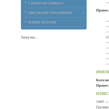
—
СТИХИ ПРО ИМЕНА
Правос
ШКОЛЬНЫЕ ПРАЗДНИКИ
—
НАШИ АВТОРЫ
—
—
(
Загрузка...
—
—
—
—
—
ИМЕНИ
Католи
Право
ИЗВЕС
1905 
Грузин