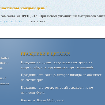
счастливы каждый день!
ов сайта ЗАПРЕЩЕНА. При любом упоминании материалов сайта, 
bimyj-prazdnik.ru
обязательна!
ПРАЗДНИКИ В ЦИТАТАХ
пахнет
Праздник - это день, когда вселенная крутится
шными
вокруг тебя, а ты крутишься вокруг вселенной.
а,
Праздник - это солнце, которое никогда не обжигает,
який
но светит ярко.
запаха
Праздник - это ветер, который освежает, но не
приносит бурю.
Констанс Винка Майорелле