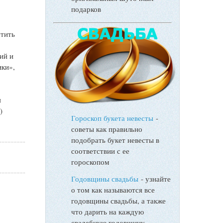
подарков
стить
ий и
ики»,
я
)
Гороскоп букета невесты
-
советы как правильно
подобрать букет невесты в
соответствии с ее
гороскопом
Годовщины свадьбы
- узнайте
о том как называются все
годовщины свадьбы, а также
что дарить на каждую
свадебную годовщину.