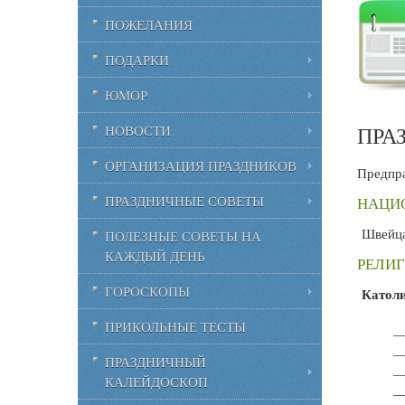
ПОЖЕЛАНИЯ
ПОДАРКИ
ЮМОР
ПРА
НОВОСТИ
ОРГАНИЗАЦИЯ ПРАЗДНИКОВ
Предпра
ПРАЗДНИЧНЫЕ СОВЕТЫ
НАЦИО
Швейца
ПОЛЕЗНЫЕ СОВЕТЫ НА
КАЖДЫЙ ДЕНЬ
РЕЛИГ
ГОРОСКОПЫ
Катол
ПРИКОЛЬНЫЕ ТЕСТЫ
—
—
ПРАЗДНИЧНЫЙ
—
КАЛЕЙДОСКОП
—