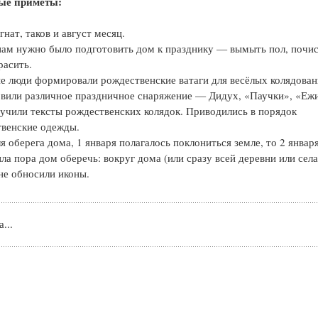
ые приметы:
гнат, таков и август месяц.
м нужно было подготовить дом к празднику — вымыть пол, почи
расить.
 люди формировали рождественские ватаги для весёлых колядован
овили различное праздничное снаряжение — Дидух, «Паучки», «Еж
 учили тексты рождественских колядок. Приводились в порядок
венские одежды.
ля оберега дома, 1 января полагалось поклониться земле, то 2 январ
ла пора дом оберечь: вокруг дома (или сразу всей деревни или села
не обносили иконы.
...