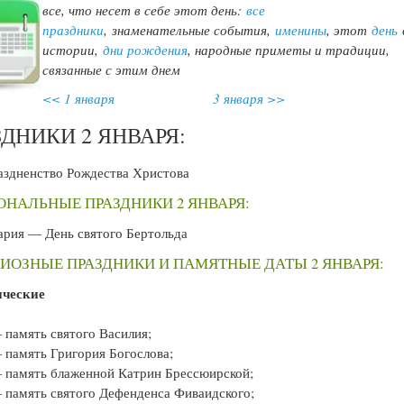
все, что несет в себе этот день:
все
праздники
,
знаменательные события,
именины
, этот
день
истории,
дни рождения
, народные приметы и традиции,
связанные с этим днем
<< 1 января
3 января >>
ЗДНИКИ 2 ЯНВАРЯ:
здненство Рождества Христова
НАЛЬНЫЕ ПРАЗДНИКИ 2 ЯНВАРЯ:
рия — День святого Бертольда
ИОЗНЫЕ ПРАЗДНИКИ И ПАМЯТНЫЕ ДАТЫ 2 ЯНВАРЯ:
ические
 память святого Василия;
 память Григория Богослова;
 память блаженной Катрин Брессюирской;
 память святого Дефенденса Фиваидского;