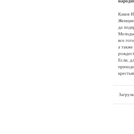
народн
Каков И
Женщина
да подк
Молодые
все гот
а также
рождест
Если, д
приходи
крестья
Загрузка