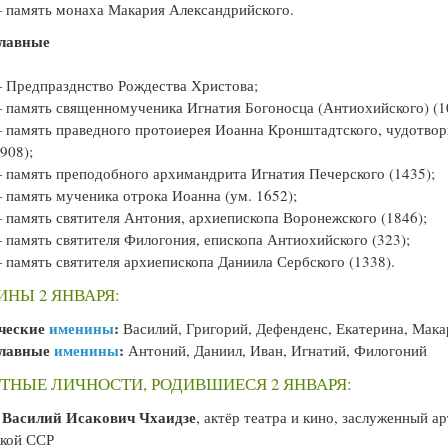
 память монаха Макария Александрийского.
лавные
 Предпразднство Рождества Христова;
 память священномученика Игнатия Богоносца (Антиохийского) (1
 память праведного протоиерея Иоанна Кронштадтского, чудотвор
1908);
 память преподобного архимандрита Игнатия Печерского (1435);
 память мученика отрока Иоанна (ум. 1652);
 память святителя Антония, архиепископа Воронежского (1846);
 память святителя Филогония, епископа Антиохийского (323);
 память святителя архиепископа Даниила Сербского (1338).
НЫ 2 ЯНВАРЯ:
ческие
именины
:
Василий, Григорий, Дефенденс, Екатерина, Мак
славные
именины
:
Антоний, Даниил, Иван, Игнатий, Филогоний
ТНЫЕ ЛИЧНОСТИ, РОДИВШИЕСЯ 2 ЯНВАРЯ:
Василий Исакович Чхаидзе
—
, актёр театра и кино, заслуженный а
ской ССР