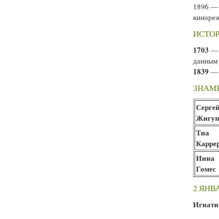
1896 
киноре
ИСТОР
1703
— 
данным 
1839
— 
ЗНАМЕ
Серге
Жигун
Тиа
Карре
Инна
Гомес
2 ЯНВ
Игнати