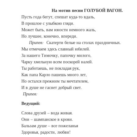
На мотив песни ГОЛУБОЙ ВАГОН.
Пусть года бегут, спешат куда-то вдаль,
В прошлое с улыбкою гляди.
Может быть, вам юности немного жаль,
Но лучшее, конечно, впереди.
Припев:
Скатерти белые на столах праздничных.
Мы отмечаем здесь славный юбилей.
За нашего Тимочку, папочку милого,
Чарку хмельную всем поскорей налей.
Ты работаешь, не покладая рук,
Как папа Карло пашешь много лет,
Но остался прежним ты мечтателем,
И в душе не гаснет добрый свет.
Припев:
Ведущий:
Слова друзей – вода живая.
Они – шампанское в крови.
Бальзам душе – все пожеланья
Здоровья, радости, любви!