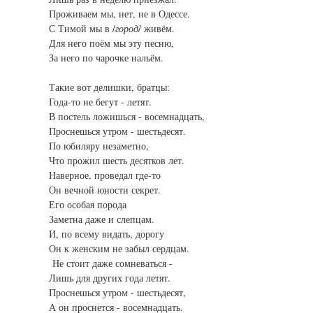
Проживаем мы, нет, не в Одессе.
С Тимой мы в /
город
/ живём.
Для него поём мы эту песню,
За него по чарочке нальём.
Такие вот делишки, братцы:
Года-то не бегут - летят.
В постель ложишься - восемнадцать,
Проснешься утром - шестьдесят.
По юбиляру незаметно,
Что прожил шесть десятков лет.
Наверное, проведал где-то
Он вечной юности секрет.
Его особая порода
Заметна даже и слепцам.
И, по всему видать, дорогу
Он к женским не забыл сердцам.
Не стоит даже сомневаться -
Лишь для других года летят.
Проснешься утром - шестьдесят,
А он проснется - восемнадцать.