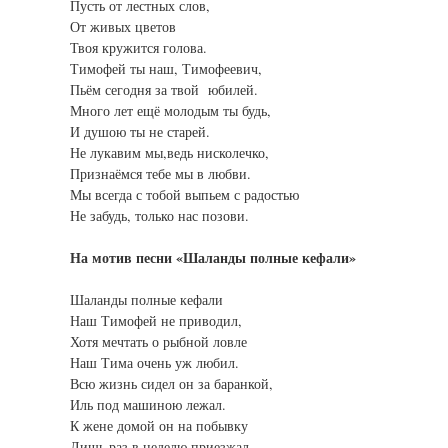
Пусть от лестных слов,
От живых цветов
Твоя кружится голова.
Тимофей ты наш, Тимофеевич,
Пьём сегодня за твой юбилей.
Много лет ещё молодым ты будь,
И душою ты не старей.
Не лукавим мы,ведь нисколечко,
Признаёмся тебе мы в любви.
Мы всегда с тобой выпьем с радостью
Не забудь, только нас позови.
На мотив песни «Шаланды полные кефали»
Шаланды полные кефали
Наш Тимофей не приводил,
Хотя мечтать о рыбной ловле
Наш Тима очень уж любил.
Всю жизнь сидел он за баранкой,
Иль под машиною лежал.
К жене домой он на побывку
Лишь раз в неделю приезжал.