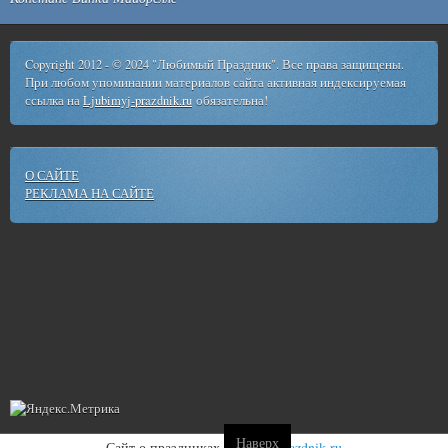
Copyright 2012 - © 2024 "Любимый Праздник". Все права защищены.
При любом упоминании материалов сайта активная индексируемая
ссылка на
Ljubimyj-prazdnik.ru
обязательна!
О САЙТЕ
РЕКЛАМА НА САЙТЕ
Наверх
Сайт о праздниках
ljubimyj-prazdnik.ru