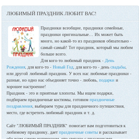
ЛЮБИМЫЙ ПРАЗДНИК ЛЮБИТ ВАС!
Праздники всеобщие, праздники семейные,
праздники оригинальные…
Их может быть
много, но какой-то из праздников обязательно -
самый-самый! Тот праздник, который мы любим
больше всего.
Для кого-то любимый праздник -
День
Рождения
, для кого-то -
Новый Год
, для кого-то - день
свадьбы
,
или другой любимый праздник. У всех нас любимые праздники -
разные, но одно нас объединяет точно - любовь,
подарки
и
хорошее настроение!
Праздник - это и приятные хлопоты. Мы ищем подарки,
подбираем праздничные костюмы, готовим
праздничные
поздравления
, выбираем туры для праздничного путешествия,
место, где встретить любимый праздник и т. д.
Сайт "ЛЮБИМЫЙ ПРАЗДНИК" помогает вам подготовиться к
любимому празднику, дает
праздничные советы
и рассказывает
обо всем самом интересном, что связано с праздниками.