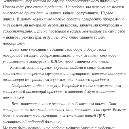
Устраивать торжества по случаю профессионального праздника,
Нового года уже стало традицией. На работе мы так же отмечаем
множество других дат: 8 марта, юбилеи сотрудников, Первое
апреля. В любом коллективе можно сделать прекрасную программу с
музыкальными номерами, весёлыми играми, забавными конкурсами –
самостоятельно. Если на празднике в вашем коллективе вы сами себе
– актёры, режиссёры, ведущие, эта книга станет вашим
помощником.
Всем, кто стремится сделать свой досуг и досуг своих
товарищей весёлым, содержательным, а так же тем, кто любит
участвовать в конкурсах и КВНах, предназначена эта книга.
Каждый, кто не привык скучать, найдёт в книге большое
количество интересных сценариев и инсценировок, которые помогут в
организации вечеринки для взрослых, или детского праздника.
Отбросьте шаблон и скуку. Устройте в своём коллективе, для
своих гостей настоящий праздник, о котором будут вспоминать
очень долго!
Весь материал в книге основан на собственном опыте. Эти
сценарии не только мной написаны, но и поставлены на сцене. Больше
всего я готовила свои сценарии в коллективах нашей ЦРБ
(центральной районной больнице).
Может быть потому, что работа медиков связана с людскими