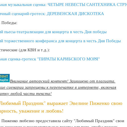
ьная музыкальная сценка: ЧЕТЫРЕ НЕВЕСТЫ САНТЕХНИКА СТР
ичный сценарий-гротеск: ДЕРЕВЕНСКАЯ ДИСКОТЕКА
ь Победы:
й пьесы-театрализации для концерта в честь Дня победы
й торжественного конферанса для концерта в честь Дня Победы
ические (для КВН и т.д.):
ьная сценка-гротеск "ПИРАТЫ КАРИБСКОГО МОРЯ"
Внимание авторский контент! Защищено от плагиата.
ие сценарии запрещены к перепечатке в интернете, включая
чатку любой части текста!
"Любимый Праздник" выражает Эвелине Пиженко свою
арность, уважение и любовь!
 Пиженко любезно предоставила сайту "Любимый Праздник" свои
ие сценарии и поздравительные тексты для того, чтобы помочь