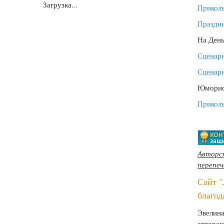
Загрузка...
Прикол
Праздн
На Ден
Сценари
Сценари
Юморист
Прикол
Авторск
перепе
Сайт 
благод
Эвелина
авторск