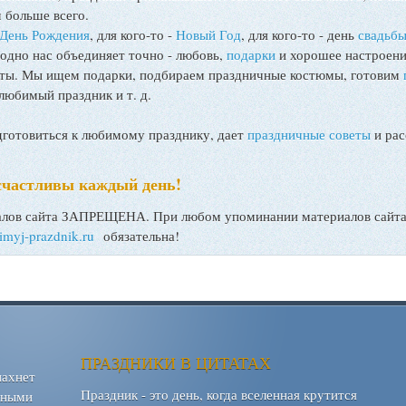
 больше всего.
День Рождения
, для кого-то -
Новый Год
, для кого-то - день
свадьб
 одно нас объединяет точно - любовь,
подарки
и хорошее настроени
поты. Мы ищем подарки, подбираем праздничные костюмы, готовим
любимый праздник и т. д.
товиться к любимому празднику, дает
праздничные советы
и рас
счастливы каждый день!
ов сайта ЗАПРЕЩЕНА. При любом упоминании материалов сайта, 
bimyj-prazdnik.ru
обязательна!
ПРАЗДНИКИ В ЦИТАТАХ
пахнет
Праздник - это день, когда вселенная крутится
шными