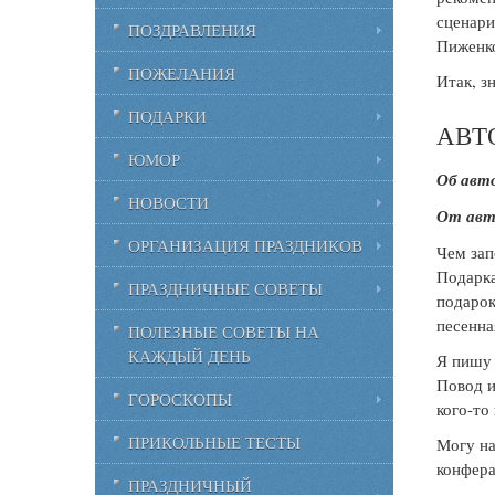
сценари
ПОЗДРАВЛЕНИЯ
Пиженк
ПОЖЕЛАНИЯ
Итак, з
ПОДАРКИ
АВТ
ЮМОР
Об авто
НОВОСТИ
От авт
ОРГАНИЗАЦИЯ ПРАЗДНИКОВ
Чем зап
Подарка
ПРАЗДНИЧНЫЕ СОВЕТЫ
подарок
песенна
ПОЛЕЗНЫЕ СОВЕТЫ НА
КАЖДЫЙ ДЕНЬ
Я пишу 
Повод и
ГОРОСКОПЫ
кого-то
ПРИКОЛЬНЫЕ ТЕСТЫ
Могу на
конфера
ПРАЗДНИЧНЫЙ