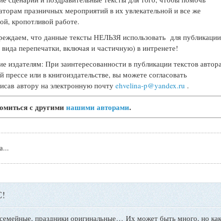
аторам празничных мероприятий в их увлекательной и все же
ой, кропотливой работе.
еждаем, что данные тексты НЕЛЬЗЯ использовать для публикаци
 вида перепечатки, включая и частичную) в интренете!
е издателям: При заинтересованности в публикации текстов автора
й прессе или в книгоиздательстве, вы можете согласовать
писав автору на электронную почту
ehvelina-p@yandex.ru
.
омиться с другими
нашими авторами
.
...
!
 семейные, праздники оригинальные…
Их может быть много, но как