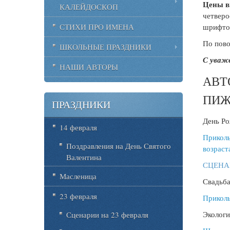
Цены в
КАЛЕЙДОСКОП
четверо
шрифто
СТИХИ ПРО ИМЕНА
По пово
ШКОЛЬНЫЕ ПРАЗДНИКИ
С уваж
НАШИ АВТОРЫ
АВТ
ПИ
ПРАЗДНИКИ
День Ро
14 февраля
Прикол
Поздравления на День Святого
возраст
Валентина
СЦЕНАР
Масленица
Свадьба
23 февраля
Прикол
Экологи
Сценарии на 23 февраля