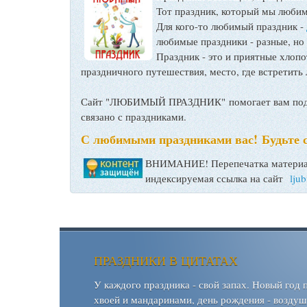
Тот праздник, который мы любим
Для кого-то любимый праздник -
любимые праздники - разные, но
Праздник - это и приятные хло
праздничного путешествия, место, где встретить 
Сайт "ЛЮБИМЫЙ ПРАЗДНИК" помогает вам подго
связано с праздниками.
С любимыми праздниками вас! Будьте 
ВНИМАНИЕ! Перепечатка материал
индексируемая ссылка на сайт
lju
ПРАЗДНИКИ В ЦИТАТАХ
У каждого праздника - свой запах. Новый год 
хвоей и мандаринами, день рождения - возду