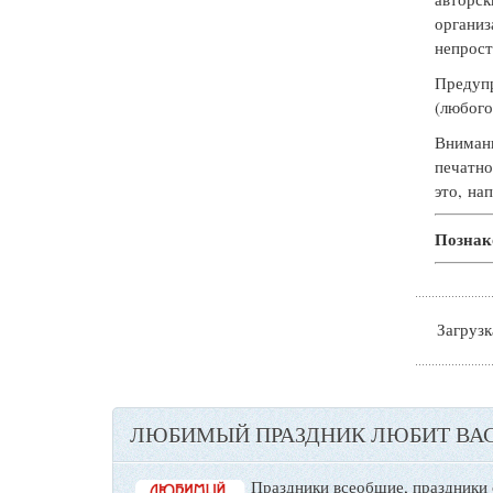
организ
непрост
Предупр
(любого
Внимани
печатно
это, на
Познак
Загрузка
ЛЮБИМЫЙ ПРАЗДНИК ЛЮБИТ ВАС
Праздники всеобщие, праздники