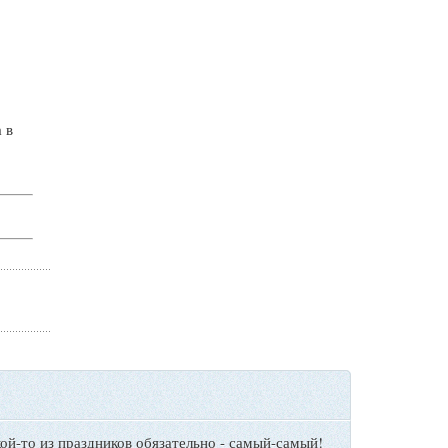
и
 в
ой-то из праздников обязательно - самый-самый!