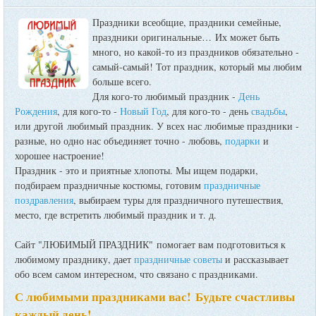
Праздники всеобщие, праздники семейные,
праздники оригинальные…
Их может быть
много, но какой-то из праздников обязательно -
самый-самый! Тот праздник, который мы любим
больше всего.
Для кого-то любимый праздник -
День
Рождения
, для кого-то -
Новый Год
, для кого-то - день
свадьбы
,
или другой любимый праздник. У всех нас любимые праздники -
разные, но одно нас объединяет точно - любовь,
подарки
и
хорошее настроение!
Праздник - это и приятные хлопоты. Мы ищем подарки,
подбираем праздничные костюмы, готовим
праздничные
поздравления
, выбираем туры для праздничного путешествия,
место, где встретить любимый праздник и т. д.
Сайт "ЛЮБИМЫЙ ПРАЗДНИК" помогает вам подготовиться к
любимому празднику, дает
праздничные советы
и рассказывает
обо всем самом интересном, что связано с праздниками.
С любимыми праздниками вас! Будьте счастливы
каждый день!