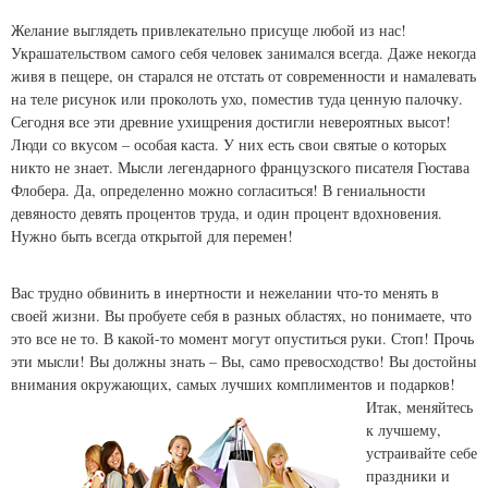
Желание выглядеть привлекательно присуще любой из нас!
Украшательством самого себя человек занимался всегда. Даже некогда
живя в пещере, он старался не отстать от современности и намалевать
на теле рисунок или проколоть ухо, поместив туда ценную палочку.
Сегодня все эти древние ухищрения достигли невероятных высот!
Люди со вкусом – особая каста. У них есть свои святые о которых
никто не знает. Мысли легендарного французского писателя Гюстава
Флобера. Да, определенно можно согласиться! В гениальности
девяносто девять процентов труда, и один процент вдохновения.
Нужно быть всегда открытой для перемен!
Вас трудно обвинить в инертности и нежелании что-то менять в
своей жизни. Вы пробуете себя в разных областях, но понимаете, что
это все не то. В какой-то момент могут опуститься руки. Стоп! Прочь
эти мысли! Вы должны знать – Вы, само превосходство! Вы достойны
внимания окружающих, самых лучших комплиментов и подарков!
Итак, меняйтесь
к лучшему,
устраивайте себе
праздники и