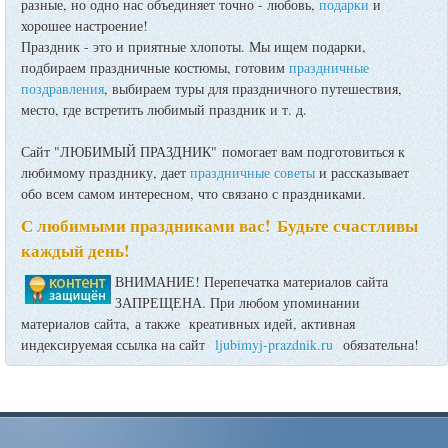
разные, но одно нас объединяет точно - любовь,
подарки
и
хорошее настроение!
Праздник - это и приятные хлопоты. Мы ищем подарки,
подбираем праздничные костюмы, готовим
праздничные
поздравления
, выбираем туры для праздничного путешествия,
место, где встретить любимый праздник и т. д.
Сайт "ЛЮБИМЫЙ ПРАЗДНИК" помогает вам подготовиться к
любимому празднику, дает
праздничные советы
и рассказывает
обо всем самом интересном, что связано с праздниками.
С любимыми праздниками вас! Будьте счастливы
каждый день!
ВНИМАНИЕ! Перепечатка материалов сайта
ЗАПРЕЩЕНА. При любом упоминании
материалов сайта, а также креативных идей, активная
индексируемая ссылка на сайт
ljubimyj-prazdnik.ru
обязательна!