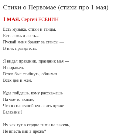
Стихи о Первомае (стихи про 1 мая)
1 МАЯ.
Сергей ЕСЕНИН
Есть музыка, стихи и танцы,
Есть ложь и лесть...
Пускай меня бранят за стансы —
В них правда есть.
Я видел праздник, праздник мая —
И поражен.
Готов был сгибнуть, обнимая
Всех дев и жен.
Куда пойдешь, кому расскажешь
На чье-то «хны»,
Что в солнечной купались пряже
Балаханы?
Ну как тут в сердце гимн не высечь,
Не впасть как в дрожь?