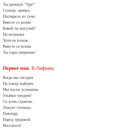
Ты крикнул "Ура!"
Солнце, дивясь,
Поглядело из тучи:
Вместе со всеми
Какой ты могучий!
На великана
Хотя не похож,
Вместе со всеми
Ты горы свернешь!
Первое мая.
В.Лифшиц
Когда мы сегодня
На улицу выйдем,
Мы песни услышим,
Улыбки увидим!
Со всею страною
Ликует столица,
Повсюду
Народ трудовой
Веселится!