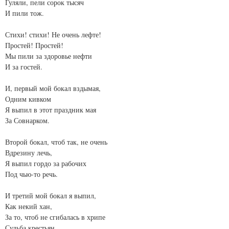
Гуляли, пели сорок тысяч
И пили тож.
Стихи! стихи! Не очень лефте!
Простей! Простей!
Мы пили за здоровье нефти
И за гостей.
И, первый мой бокал вздымая,
Одним кивком
Я выпил в этот праздник мая
За Совнарком.
Второй бокал, чтоб так, не очень
Вдрезину лечь,
Я выпил гордо за рабочих
Под чью-то речь.
И третий мой бокал я выпил,
Как некий хан,
За то, чтоб не сгибалась в хрипе
Судьба крестьян.