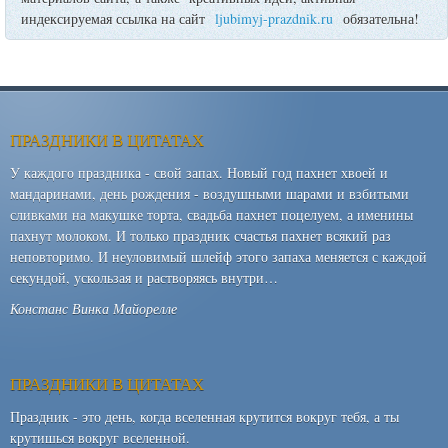
индексируемая ссылка на сайт
ljubimyj-prazdnik.ru
обязательна!
ПРАЗДНИКИ В ЦИТАТАХ
У каждого праздника - свой запах. Новый год пахнет хвоей и
мандаринами, день рождения - воздушными шарами и взбитыми
сливками на макушке торта, свадьба пахнет поцелуем, а именины
пахнут молоком. И только праздник счастья пахнет всякий раз
неповторимо. И неуловимый шлейф этого запаха меняется с каждой
секундой, ускользая и растворяясь внутри…
Констанс Винка Майорелле
ПРАЗДНИКИ В ЦИТАТАХ
Праздник - это день, когда вселенная крутится вокруг тебя, а ты
крутишься вокруг вселенной.