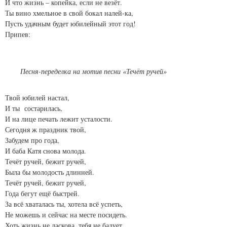
И что жизнь – копейка, если не везёт.
Ты вино хмельное в свой бокал налей-ка,
Пусть удачным будет юбилейный этот год!
Припев:
Песня-переделка на мотив песни «Течёт ручей»
Твой юбилей настал,
И ты состарилась,
И на лице печать лежит усталости.
Сегодня ж праздник твой,
Забудем про года,
И баба Катя снова молода.
Течёт ручей, бежит ручей,
Была бы молодость длинней.
Течёт ручей, бежит ручей,
Года бегут ещё быстрей.
За всё хваталась ты, хотела всё успеть,
Не можешь и сейчас на месте посидеть.
Хоть жизнь не ласкова, тебя не балует