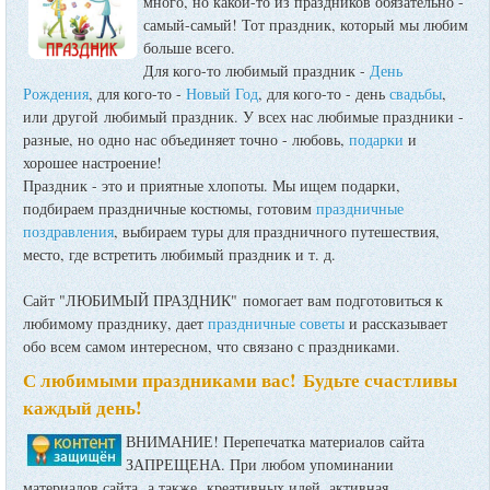
много, но какой-то из праздников обязательно -
самый-самый! Тот праздник, который мы любим
больше всего.
Для кого-то любимый праздник -
День
Рождения
, для кого-то -
Новый Год
, для кого-то - день
свадьбы
,
или другой любимый праздник. У всех нас любимые праздники -
разные, но одно нас объединяет точно - любовь,
подарки
и
хорошее настроение!
Праздник - это и приятные хлопоты. Мы ищем подарки,
подбираем праздничные костюмы, готовим
праздничные
поздравления
, выбираем туры для праздничного путешествия,
место, где встретить любимый праздник и т. д.
Сайт "ЛЮБИМЫЙ ПРАЗДНИК" помогает вам подготовиться к
любимому празднику, дает
праздничные советы
и рассказывает
обо всем самом интересном, что связано с праздниками.
С любимыми праздниками вас! Будьте счастливы
каждый день!
ВНИМАНИЕ! Перепечатка материалов сайта
ЗАПРЕЩЕНА. При любом упоминании
материалов сайта, а также креативных идей, активная