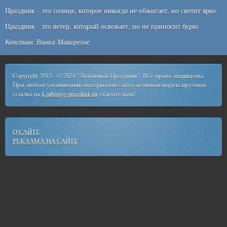
Праздник - это солнце, которое никогда не обжигает, но светит ярко.
Праздник - это ветер, который освежает, но не приносит бурю.
Констанс Винка Майорелле
Copyright 2012 - © 2024 "Любимый Праздник". Все права защищены.
При любом упоминании материалов сайта активная индексируемая
ссылка на
Ljubimyj-prazdnik.ru
обязательна!
О САЙТЕ
РЕКЛАМА НА САЙТЕ