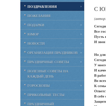
ПОЗДРАВЛЕНИЯ
С Ю
ПОЖЕЛАНИЯ
(автор
ПОДАРКИ
Сегодн
Все го
ЮМОР
Пусть 
И звон
НОВОСТИ
ОРГАНИЗАЦИЯ ПРАЗДНИКОВ
Но для
Сегодн
ПРАЗДНИЧНЫЕ СОВЕТЫ
У моег
И каче
ПОЛЕЗНЫЕ СОВЕТЫ НА
В рабо
КАЖДЫЙ ДЕНЬ
Во все
К семь
ГОРОСКОПЫ
Ответс
ПРИКОЛЬНЫЕ ТЕСТЫ
В себе
Защитн
ПРАЗДНИЧНЫЙ