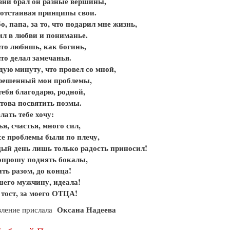
зни брал он разные вершины,
а отстаивая принципы свои.
о, папа, за то, что подарил мне жизнь,
ил в любви и пониманье.
 что любишь, как богинь,
что делал замечанья.
дую минуту, что провел со мной,
 решенный мои проблемы,
 тебя благодарю, родной,
отова посвятить поэмы.
лать тебе хочу:
ья, счастья, много сил,
се проблемы были по плечу,
ый день лишь только радость приносил!
опрошу поднять бокалы,
ть разом, до конца!
шего мужчину, идеала!
т тост, за моего ОТЦА!
Оксана Надеева
вление прислала