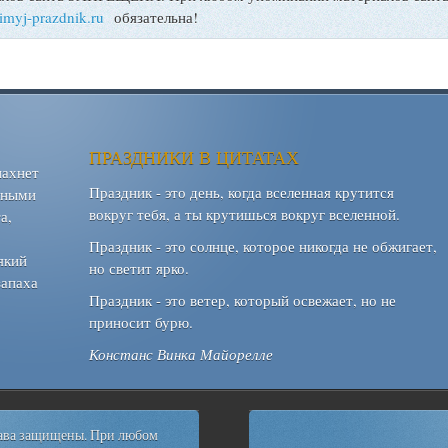
bimyj-prazdnik.ru
обязательна!
ПРАЗДНИКИ В ЦИТАТАХ
пахнет
Праздник - это день, когда вселенная крутится
шными
вокруг тебя, а ты крутишься вокруг вселенной.
а,
Праздник - это солнце, которое никогда не обжигает,
який
но светит ярко.
запаха
Праздник - это ветер, который освежает, но не
приносит бурю.
Констанс Винка Майорелле
рава защищены. При любом