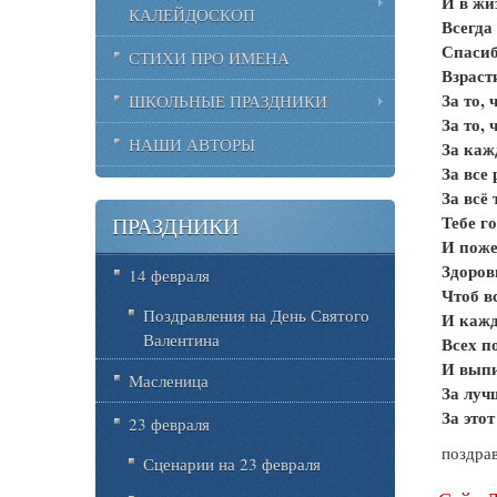
И в жи
КАЛЕЙДОСКОП
Всегд
Спасиб
СТИХИ ПРО ИМЕНА
Взраст
За то,
ШКОЛЬНЫЕ ПРАЗДНИКИ
За то, 
НАШИ АВТОРЫ
За каж
За все
За всё
Тебе г
ПРАЗДНИКИ
И поже
Здоров
14 февраля
Чтоб в
Поздравления на День Святого
И кажд
Валентина
Всех п
И выпи
Масленица
За луч
За это
23 февраля
поздра
Сценарии на 23 февраля