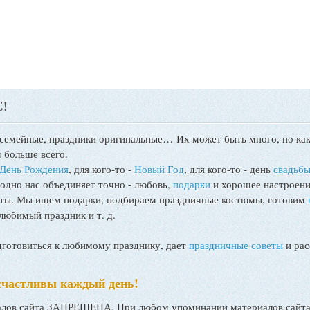
!
 семейные, праздники оригинальные…
Их может быть много, но как
 больше всего.
День Рождения
, для кого-то -
Новый Год
, для кого-то - день
свадьб
 одно нас объединяет точно - любовь,
подарки
и хорошее настроени
поты. Мы ищем подарки, подбираем праздничные костюмы, готовим
любимый праздник и т. д.
товиться к любимому празднику, дает
праздничные советы
и рас
счастливы каждый день!
ов сайта ЗАПРЕЩЕНА. При любом упоминании материалов сайта, 