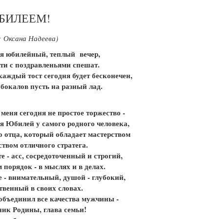
БИЛЕЕМ!
: Оксана Надеева)
я юбилейный, теплый вечер,
сти с поздравленьями спешат.
каждый тост сегодня будет бесконечен,
 бокалов пусть на разный лад.
 меня сегодня не простое торжество -
я Юбилей у самого родного человека,
о отца, который обладает мастерством
ством отличного стратега.
те - асс, сосредоточенный и строгий,
м порядок - в мыслях и в делах.
е - внимательный, душой - глубокий,
твенный в своих словах.
 объединил все качества мужчины -
ик Родины, глава семьи!