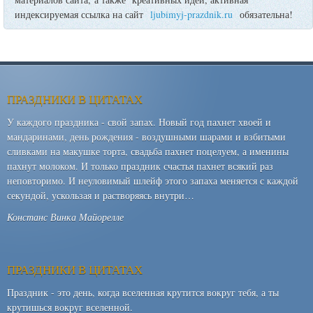
индексируемая ссылка на сайт
ljubimyj-prazdnik.ru
обязательна!
ПРАЗДНИКИ В ЦИТАТАХ
У каждого праздника - свой запах. Новый год пахнет хвоей и
мандаринами, день рождения - воздушными шарами и взбитыми
сливками на макушке торта, свадьба пахнет поцелуем, а именины
пахнут молоком. И только праздник счастья пахнет всякий раз
неповторимо. И неуловимый шлейф этого запаха меняется с каждой
секундой, ускользая и растворяясь внутри…
Констанс Винка Майорелле
ПРАЗДНИКИ В ЦИТАТАХ
Праздник - это день, когда вселенная крутится вокруг тебя, а ты
крутишься вокруг вселенной.