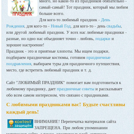
много, но какой-то из праздников обязательно -
самый-самый! Тот праздник, который мы любим
больше всего.
Для кого-то любимый праздник -
День
Рождения
, для кого-то -
Новый Год
, для кого-то - день
свадьбы
,
или другой любимый праздник. У всех нас любимые праздники -
разные, но одно нас объединяет точно - любовь,
подарки
и
хорошее настроение!
Праздник - это и приятные хлопоты. Мы ищем подарки,
подбираем праздничные костюмы, готовим
праздничные
поздравления
, выбираем туры для праздничного путешествия,
место, где встретить любимый праздник и т. д.
Сайт "ЛЮБИМЫЙ ПРАЗДНИК" помогает вам подготовиться к
любимому празднику, дает
праздничные советы
и рассказывает
обо всем самом интересном, что связано с праздниками.
С любимыми праздниками вас! Будьте счастливы
каждый день!
ВНИМАНИЕ! Перепечатка материалов сайта
ЗАПРЕЩЕНА. При любом упоминании
материалов сайта, а также креативных идей, активная