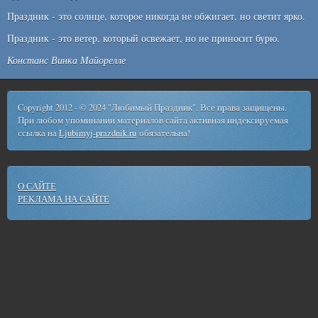
Праздник - это солнце, которое никогда не обжигает, но светит ярко.
Праздник - это ветер, который освежает, но не приносит бурю.
Констанс Винка Майорелле
Copyright 2012 - © 2024 "Любимый Праздник". Все права защищены.
При любом упоминании материалов сайта активная индексируемая
ссылка на
Ljubimyj-prazdnik.ru
обязательна!
О САЙТЕ
РЕКЛАМА НА САЙТЕ