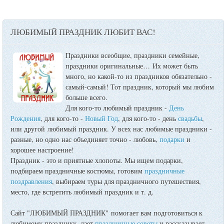
ЛЮБИМЫЙ ПРАЗДНИК ЛЮБИТ ВАС!
Праздники всеобщие, праздники семейные,
праздники оригинальные…
Их может быть
много, но какой-то из праздников обязательно -
самый-самый! Тот праздник, который мы любим
больше всего.
Для кого-то любимый праздник -
День
Рождения
, для кого-то -
Новый Год
, для кого-то - день
свадьбы
,
или другой любимый праздник. У всех нас любимые праздники -
разные, но одно нас объединяет точно - любовь,
подарки
и
хорошее настроение!
Праздник - это и приятные хлопоты. Мы ищем подарки,
подбираем праздничные костюмы, готовим
праздничные
поздравления
, выбираем туры для праздничного путешествия,
место, где встретить любимый праздник и т. д.
Сайт "ЛЮБИМЫЙ ПРАЗДНИК" помогает вам подготовиться к
любимому празднику, дает
праздничные советы
и рассказывает