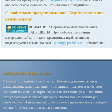
обо всем самом интересном, что связано с праздниками.
С любимыми праздниками вас! Будьте счастливы
каждый день!
ВНИМАНИЕ! Перепечатка материалов сайта
ЗАПРЕЩЕНА. При любом упоминании
материалов сайта, а также креативных идей, активная
индексируемая ссылка на сайт
ljubimyj-prazdnik.ru
обязательна!
ПРАЗДНИКИ В ЦИТАТАХ
У каждого праздника - свой запах. Новый год пахнет хвоей и
мандаринами, день рождения - воздушными шарами и взбитыми
сливками на макушке торта, свадьба пахнет поцелуем, а именины
пахнут молоком. И только праздник счастья пахнет всякий раз
неповторимо. И неуловимый шлейф этого запаха меняется с каждой
секундой, ускользая и растворяясь внутри…