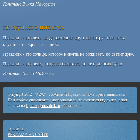
Констанс Винка Майорелле
ПРАЗДНИКИ В ЦИТАТАХ
Праздник - это день, когда вселенная крутится вокруг тебя, а ты
крутишься вокруг вселенной.
Праздник - это солнце, которое никогда не обжигает, но светит ярко.
Праздник - это ветер, который освежает, но не приносит бурю.
Констанс Винка Майорелле
Copyright 2012 - © 2024 "Любимый Праздник". Все права защищены.
При любом упоминании материалов сайта активная индексируемая
ссылка на
Ljubimyj-prazdnik.ru
обязательна!
О САЙТЕ
РЕКЛАМА НА САЙТЕ