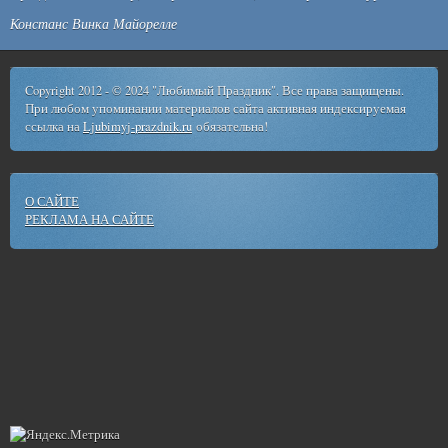
Констанс Винка Майорелле
Copyright 2012 - © 2024 "Любимый Праздник". Все права защищены.
При любом упоминании материалов сайта активная индексируемая
ссылка на
Ljubimyj-prazdnik.ru
обязательна!
О САЙТЕ
РЕКЛАМА НА САЙТЕ