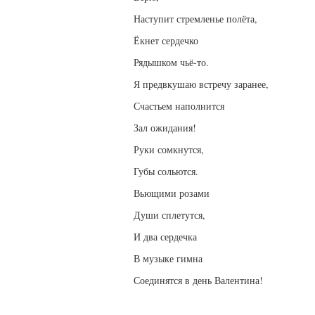
Наступит стремленье полёта,
Ёкнет сердечко
Рядышком чьё-то.
Я предвкушаю встречу заранее,
Счастьем наполнится
Зал ожидания!
Руки сомкнутся,
Губы сольются.
Вьющими розами
Души сплетутся,
И два сердечка
В музыке гимна
Соединятся в день Валентина!