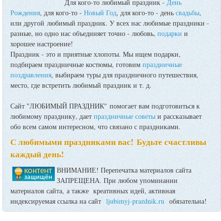
Для кого-то любимый праздник -
День
Рождения
, для кого-то -
Новый Год
, для кого-то - день
свадьбы
,
или другой любимый праздник. У всех нас любимые праздники -
разные, но одно нас объединяет точно - любовь,
подарки
и
хорошее настроение!
Праздник - это и приятные хлопоты. Мы ищем подарки,
подбираем праздничные костюмы, готовим
праздничные
поздравления
, выбираем туры для праздничного путешествия,
место, где встретить любимый праздник и т. д.
Сайт "ЛЮБИМЫЙ ПРАЗДНИК" помогает вам подготовиться к
любимому празднику, дает
праздничные советы
и рассказывает
обо всем самом интересном, что связано с праздниками.
С любимыми праздниками вас! Будьте счастливы
каждый день!
ВНИМАНИЕ! Перепечатка материалов сайта
ЗАПРЕЩЕНА. При любом упоминании
материалов сайта, а также креативных идей, активная
индексируемая ссылка на сайт
ljubimyj-prazdnik.ru
обязательна!