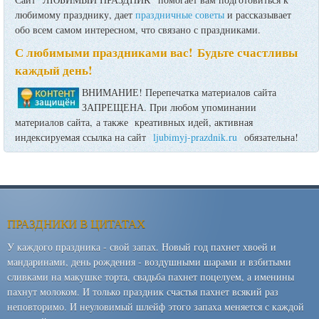
любимому празднику, дает
праздничные советы
и рассказывает
обо всем самом интересном, что связано с праздниками.
С любимыми праздниками вас! Будьте счастливы
каждый день!
ВНИМАНИЕ! Перепечатка материалов сайта
ЗАПРЕЩЕНА. При любом упоминании
материалов сайта, а также креативных идей, активная
индексируемая ссылка на сайт
ljubimyj-prazdnik.ru
обязательна!
ПРАЗДНИКИ В ЦИТАТАХ
У каждого праздника - свой запах. Новый год пахнет хвоей и
мандаринами, день рождения - воздушными шарами и взбитыми
сливками на макушке торта, свадьба пахнет поцелуем, а именины
пахнут молоком. И только праздник счастья пахнет всякий раз
неповторимо. И неуловимый шлейф этого запаха меняется с каждой