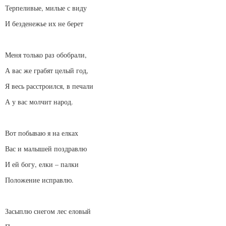
Терпеливые, милые с виду
И безденежье их не берет
Меня только раз обобрали,
А вас же грабят целый год,
Я весь расстроился, в печали
А у вас молчит народ.
Вот побываю я на елках
Вас и малышей поздравлю
И ей богу, елки – палки
Положение исправлю.
Засыплю снегом лес еловый