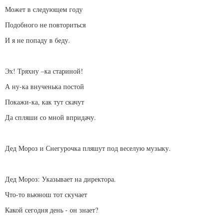
Может в следующем году
Подобного не повториться
И я не попаду в беду.
Эх! Тряхну –ка стариной!
А ну-ка внученька постой
Покажи-ка, как тут скачут
Да спляши со мной впридачу.
Дед Мороз и Снегурочка пляшут под веселую музыку.
Дед Мороз: Указывает на директора.
Что-то вьюнош тот скучает
Какой сегодня день - он знает?