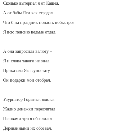
Сколько вытерпел я от Кащея,
А от бабы Яги как страдал
Что б на праздник попасть побыстрее
Я всю пенсию ведьме отдал.
А она запросила валюту –
Я и слова такого не знал,
Приказала Яга супостату –
Он подарки мои отобрал.
Узурпатор Горыныч явился
Жадно денежки пересчитал
Головами тряся обозлился
Деревянными их обозвал.