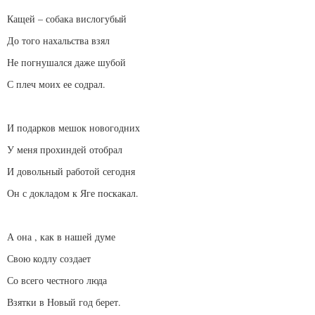
Кащей – собака вислогубый
До того нахальства взял
Не погнушался даже шубой
С плеч моих ее содрал.
И подарков мешок новогодних
У меня прохиндей отобрал
И довольный работой сегодня
Он с докладом к Яге поскакал.
А она , как в нашей думе
Свою кодлу создает
Со всего честного люда
Взятки в Новый год берет.