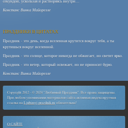
секундой, ускользая и растворяясь внутри…
Констанс Винка Майорелле
ПРАЗДНИКИ В ЦИТАТАХ
Праздник - это день, когда вселенная крутится вокруг тебя, а ты
крутишься вокруг вселенной.
Праздник - это солнце, которое никогда не обжигает, но светит ярко.
Праздник - это ветер, который освежает, но не приносит бурю.
Констанс Винка Майорелле
Copyright 2012 - © 2024 "Любимый Праздник". Все права защищены.
При любом упоминании материалов сайта активная индексируемая
ссылка на
Ljubimyj-prazdnik.ru
обязательна!
О САЙТЕ