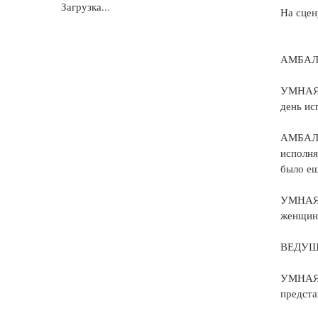
Загрузка...
На сцен
АМБАЛКА
УМНАЯ. 
день ис
АМБАЛКА
исполня
было ещ
УМНАЯ. 
женщины
ВЕДУЩА
УМНАЯ. 
предста