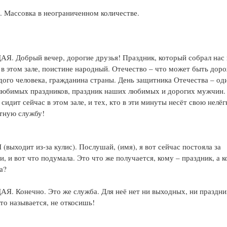
Я
. Массовка в неограниченном количестве.
. Добрый вечер, дорогие друзья! Праздник, который собрал нас 
 в этом зале, поистине народный. Отечество – что может быть дор
дого человека, гражданина страны. День защитника Отечества – од
юбимых праздников, праздник наших любимых и дорогих мужчин.
о сидит сейчас в этом зале, и тех, кто в эти минуты несёт свою нелё
тную службу!
выходит из-за кулис). Послушай, (имя), я вот сейчас постояла за
и, и вот что подумала. Это что же получается, кому – праздник, а 
а?
. Конечно. Это же служба. Для неё нет ни выходных, ни праздни
что называется, не откосишь!