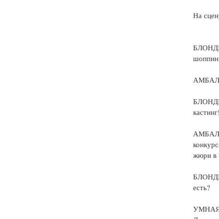
На сцен
БЛОНДИН
шоппин
АМБАЛКА
БЛОНДИН
кастинг
АМБАЛКА
конкурс
жюри в 
БЛОНДИН
есть?
УМНАЯ. 