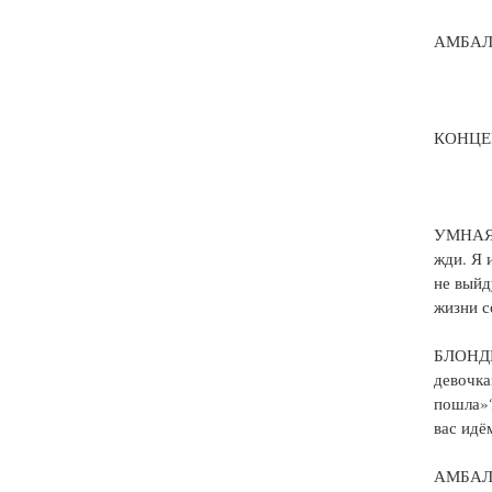
АМБАЛК
КОНЦЕ
УМНАЯ. 
жди. Я 
не выйд
жизни с
БЛОНДИН
девочка
пошла»?
вас идё
АМБАЛКА