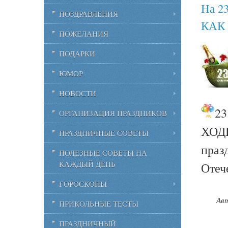
На 2
ПОЗДРАВЛЕНИЯ
КАК
ПОЖЕЛАНИЯ
ПОДАРКИ
ЮМОР
НОВОСТИ
2
ОРГАНИЗАЦИЯ ПРАЗДНИКОВ
ХОДИ
ПРАЗДНИЧНЫЕ СОВЕТЫ
праз
ПОЛЕЗНЫЕ СОВЕТЫ НА
КАЖДЫЙ ДЕНЬ
Отеч
ГОРОСКОПЫ
Ав
ПРИКОЛЬНЫЕ ТЕСТЫ
ПРАЗДНИЧНЫЙ