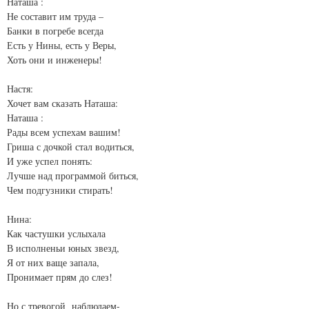
Наташа :
Не составит им труда –
Банки в погребе всегда
Есть у Нины, есть у Веры,
Хоть они и инженеры!
Настя:
Хочет вам сказать Наташа:
Наташа :
Рады всем успехам вашим!
Гриша с дочкой стал водиться,
И уже успел понять:
Лучше над программой биться,
Чем подгузники стирать!
Нина:
Как частушки услыхала
В исполненьи юных звезд,
Я от них ваще запала,
Пронимает прям до слез!
Но с тревогой наблюдаем-