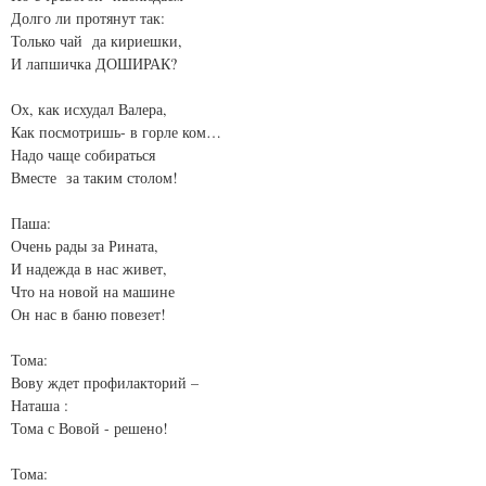
Долго ли протянут так:
Только чай да кириешки,
И лапшичка ДОШИРАК?
Ох, как исхудал Валера,
Как посмотришь- в горле ком…
Надо чаще собираться
Вместе за таким столом!
Паша:
Очень рады за Рината,
И надежда в нас живет,
Что на новой на машине
Он нас в баню повезет!
Тома:
Вову ждет профилакторий –
Наташа :
Тома с Вовой - решено!
Тома: