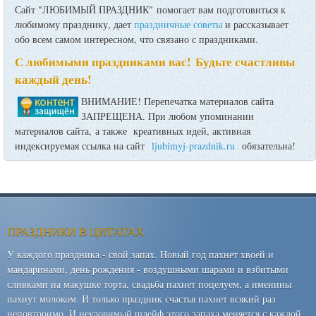
Сайт "ЛЮБИМЫЙ ПРАЗДНИК" помогает вам подготовиться к
любимому празднику, дает
праздничные советы
и рассказывает
обо всем самом интересном, что связано с праздниками.
С любимыми праздниками вас! Будьте счастливы
каждый день!
ВНИМАНИЕ! Перепечатка материалов сайта
ЗАПРЕЩЕНА. При любом упоминании
материалов сайта, а также креативных идей, активная
индексируемая ссылка на сайт
ljubimyj-prazdnik.ru
обязательна!
ПРАЗДНИКИ В ЦИТАТАХ
У каждого праздника - свой запах. Новый год пахнет хвоей и
мандаринами, день рождения - воздушными шарами и взбитыми
сливками на макушке торта, свадьба пахнет поцелуем, а именины
пахнут молоком. И только праздник счастья пахнет всякий раз
неповторимо. И неуловимый шлейф этого запаха меняется с каждой