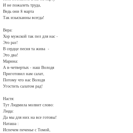
И не пожалеть труда,
Ведь они 8 марта
Так изысканны всегда!
Вера:
Хор мужской так пел для нас -
Это раз!
В сердце песня та жива -
Это два!
Марина:
А в-четвертых - наш Володя
Приготовил нам салат,
Потому что нас Володя
Угостить салатом рад!
Настя:
Тут Людмила молвит слово:
Люда:
Да мы для них на все готовы!
Наташа :
Испечем печенье с Томой,