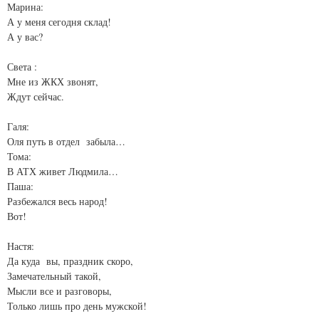
Марина:
А у меня сегодня склад!
А у вас?
Света :
Мне из ЖКХ звонят,
Ждут сейчас.
Галя:
Оля путь в отдел забыла…
Тома:
В АТХ живет Людмила…
Паша:
Разбежался весь народ!
Вот!
Настя:
Да куда вы, праздник скоро,
Замечательный такой,
Мысли все и разговоры,
Только лишь про день мужской!