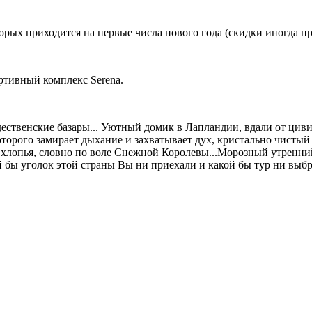
торых приходится на первые числа нового года (скидки иногда п
ртивный комплекс Serena.
дественские базары... Уютный домик в Лапландии, вдали от ци
которого замирает дыхание и захватывает дух, кристально чистый
ые хлопья, словно по воле Снежной Королевы...Морозный утренни
 бы уголок этой страны Вы ни приехали и какой бы тур ни выбр