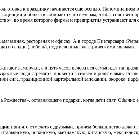
одготовка к празднику начинается еще осенью. Напоминанием о 
ссоциаций и обществ собираются по вечерам, чтобы собственно
ство», во время которого фирмы и предприятия устраивают для 
магазинах, ресторанах и офисах. А в городе Пиетарсаари (Pietars
ежда) и сердце (любовь), подсвеченные электрическими свечами.
ажигают лампочки, а в пять часов вечера вся семья идет на пра
 взрослые люди стремятся провести с семьей и родителями. Посл
 или сига, традиционной картофельной запеканки, окорока, пар
а Рождества», оставляющего подарки, когда дети спят. Обычно е
ндии
принято отмечать с друзьями, причем большинство делают 
а итальянскую, испанскую, вьетнамскую, китайскую, мексиканс