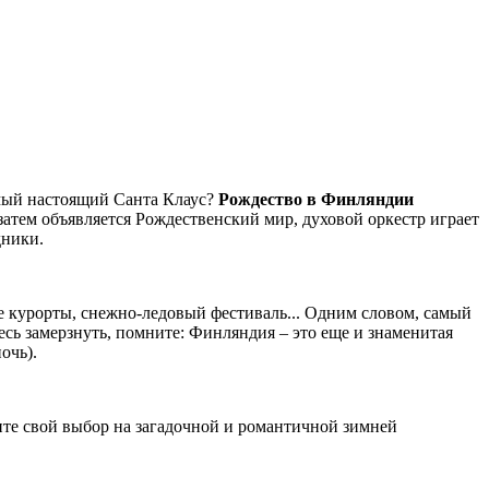
самый настоящий Санта Клаус?
Рождество в Финляндии
затем объявляется Рождественский мир, духовой оркестр играет
дники.
е курорты, снежно-ледовый фестиваль... Одним словом, самый
есь замерзнуть, помните: Финляндия – это еще и знаменитая
очь).
вите свой выбор на загадочной и романтичной зимней