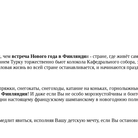
, чем
встреча Нового года в Финлянди
и - стране, где живёт 
евнем Турку торжественно бьют колокола Кафедрального собора, 
овая жизнь во всей стране останавливается, и начинаются праз
пряжки, снегокаты, снегоходы, катание на коньках, горнолыжны
о
Финляндия
! И даже если Вы не особо морозоустойчивы и боит
родни настоящему французскому шампанскому в новогоднюю полн
замедлит явиться, исполняя Вашу детскую мечту, если Вы остано