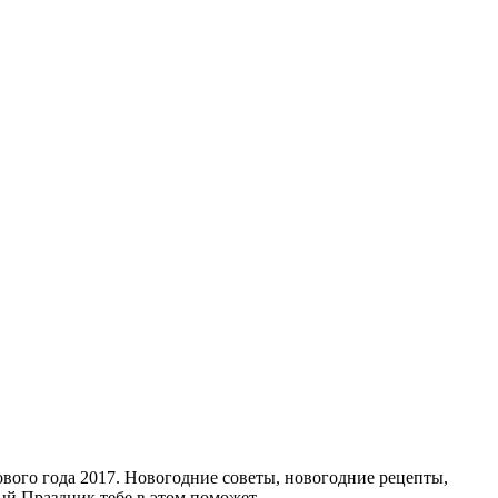
ового года 2017. Новогодние советы, новогодние рецепты,
мый Праздник тебе в этом поможет.