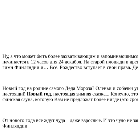
Ну, а что может быть более захватывающим и запоминающимся
начинается в 12 часов дня 24 декабря. На старой площади в др
гимн Финляндии и… Всё. Рождество вступает в свои права. Дел
Новый год на родине самого Деда Мороза? Оленьи и собачьи у
настоящий
Новый год
, настоящая зимняя сказка... Конечно, эт
финская сауна, которую Вам не предложат более нигде (это с
От нового года все ждут чуда – даже взрослые. И это чудо не 
Финляндии.