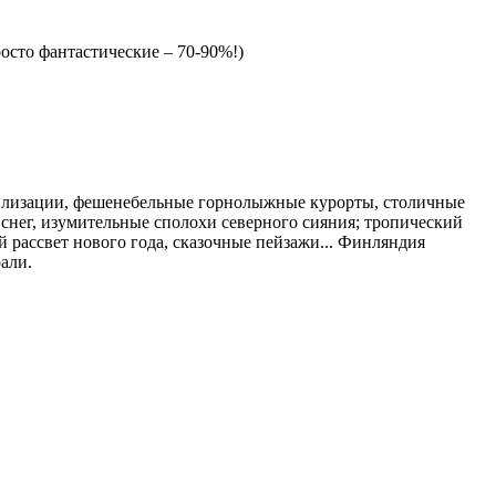
росто фантастические – 70-90%!)
вилизации, фешенебельные горнолыжные курорты, столичные
 снег, изумительные сполохи северного сияния; тропический
й рассвет нового года, сказочные пейзажи... Финляндия
али.