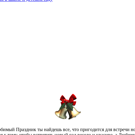
юбимый Праздник ты найдешь все, что пригодится для встречи н
ся к тому, чтобы встретить новый год весело и красиво, а Люби