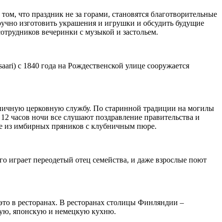
том, что праздник не за горами, становятся благотворительные
ручно изготовить украшения и игрушки и обсудить будущие
сотрудников вечеринки с музыкой и застольем.
aari) с 1840 года на Рождественской улице сооружается
здничную церковную службу. По старинной традиции на могилы
е 12 часов ночи все слушают поздравление правительства и
фе из имбирных пряников с клубничным пюре.
го играет переодетый отец семейства, и даже взрослые поют
это в ресторанах. В ресторанах столицы Финляндии –
кую, японскую и немецкую кухню.