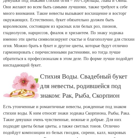
Девушки под знаками стихии огня – это Стрельцы, Львы и Овны.
Они желают во всем быть самыми лучшими, также требуют к себе
много внимания. Такие невесты вызывают восхищение и восторг
окружающих. Естественно, букет обязательно должен быть
королевским, состоящим из красных или белых роз, пионов,
гладиолусов, нарциссов, фиалок и хризантем. По знаку зодиака
именно эти цветы символизируют счастье и благополучие для стихии
огня. Можно брать в букет и другие цветы, которые будут отлично
гармонировать с перечисленными растениями, но тогда лучше
обратиться к профессионалам в этом деле. По форме лучше подойдет
ниспадающий букет.
Стихия Воды. Свадебный букет
для невесты, родившейся под
знаком: Рак, Рыба, Скорпион
Есть утонченные и романтичные невесты, рожденные под знаком
стихии воды. К ним относят знаки зодиака Скорпиона, Рыбы, Рака.
Такие девушки очень чувственные, нежные и добрые. Для них
подходят цветы белые цветы, а также светлых тонов. Отлично
подойдут композиции из белых гвоздик, сирени, калл, махровых