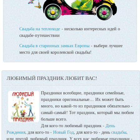
Свадьба на теплоходе
- несколько интересных идей о
свадьбе-путешествии
Свадьба в старинных замках Европы
- выбери лучшее
место для своей королевской свадьбы!
ЛЮБИМЫЙ ПРАЗДНИК ЛЮБИТ ВАС!
Праздники всеобщие, праздники семейные,
праздники оригинальные…
Их может быть
много, но какой-то из праздников обязательно -
самый-самый! Тот праздник, который мы любим
больше всего.
Для кого-то любимый праздник -
День
Рождения
, для кого-то -
Новый Год
, для кого-то - день
свадьбы
,
или другой любимый праздник. У всех нас любимые праздники -