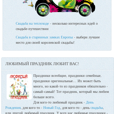
Свадьба на теплоходе
- несколько интересных идей о
свадьбе-путешествии
Свадьба в старинных замках Европы
- выбери лучшее
место для своей королевской свадьбы!
ЛЮБИМЫЙ ПРАЗДНИК ЛЮБИТ ВАС!
Праздники всеобщие, праздники семейные,
праздники оригинальные…
Их может быть
много, но какой-то из праздников обязательно -
самый-самый! Тот праздник, который мы любим
больше всего.
Для кого-то любимый праздник -
День
Рождения
, для кого-то -
Новый Год
, для кого-то - день
свадьбы
,
или другой любимый праздник. У всех нас любимые праздники -