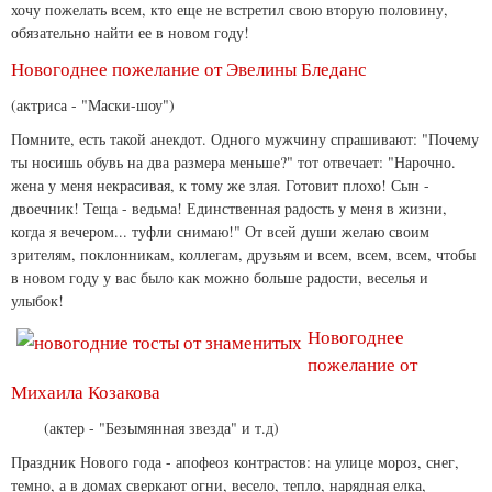
хочу пожелать всем, кто еще не встретил свою вторую половину,
обязательно найти ее в новом году!
Новогоднее пожелание от Эвелины Бледанс
(актриса - "Маски-шоу")
Помните, есть такой анекдот. Одного мужчину спрашивают: "Почему
ты носишь обувь на два размера меньше?" тот отвечает: "Нарочно.
жена у меня некрасивая, к тому же злая. Готовит плохо! Сын -
двоечник! Теща - ведьма! Единственная радость у меня в жизни,
когда я вечером... туфли снимаю!" От всей души желаю своим
зрителям, поклонникам, коллегам, друзьям и всем, всем, всем, чтобы
в новом году у вас было как можно больше радости, веселья и
улыбок!
Новогоднее
пожелание от
Михаила Козакова
(актер - "Безымянная звезда" и т.д)
Праздник Нового года - апофеоз контрастов: на улице мороз, снег,
темно, а в домах сверкают огни, весело, тепло, нарядная елка,