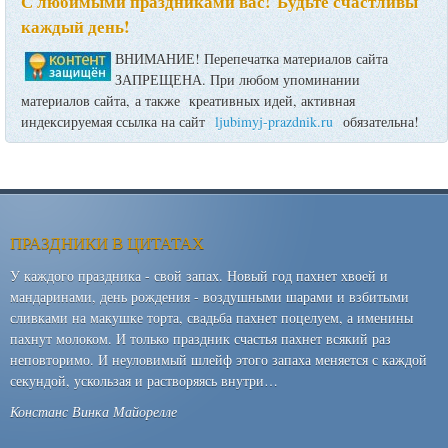
С любимыми праздниками вас! Будьте счастливы
каждый день!
ВНИМАНИЕ! Перепечатка материалов сайта
ЗАПРЕЩЕНА. При любом упоминании
материалов сайта, а также креативных идей, активная
индексируемая ссылка на сайт
ljubimyj-prazdnik.ru
обязательна!
ПРАЗДНИКИ В ЦИТАТАХ
У каждого праздника - свой запах. Новый год пахнет хвоей и
мандаринами, день рождения - воздушными шарами и взбитыми
сливками на макушке торта, свадьба пахнет поцелуем, а именины
пахнут молоком. И только праздник счастья пахнет всякий раз
неповторимо. И неуловимый шлейф этого запаха меняется с каждой
секундой, ускользая и растворяясь внутри…
Констанс Винка Майорелле