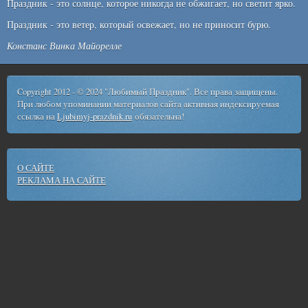
Праздник - это солнце, которое никогда не обжигает, но светит ярко.
Праздник - это ветер, который освежает, но не приносит бурю.
Констанс Винка Майорелле
Copyright 2012 - © 2024 "Любимый Праздник". Все права защищены.
При любом упоминании материалов сайта активная индексируемая
ссылка на
Ljubimyj-prazdnik.ru
обязательна!
О САЙТЕ
РЕКЛАМА НА САЙТЕ