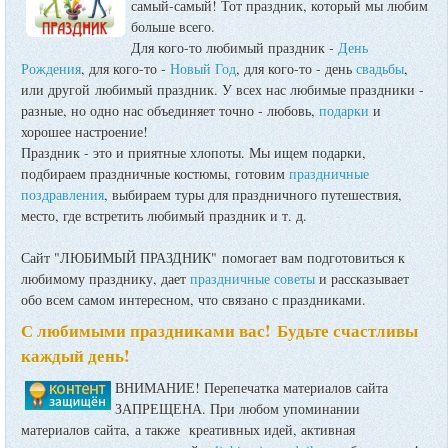
самый-самый! Тот праздник, который мы любим
больше всего.
Для кого-то любимый праздник -
День
Рождения
, для кого-то -
Новый Год
, для кого-то - день
свадьбы
,
или другой любимый праздник. У всех нас любимые праздники -
разные, но одно нас объединяет точно - любовь,
подарки
и
хорошее настроение!
Праздник - это и приятные хлопоты. Мы ищем подарки,
подбираем праздничные костюмы, готовим
праздничные
поздравления
, выбираем туры для праздничного путешествия,
место, где встретить любимый праздник и т. д.
Сайт "ЛЮБИМЫЙ ПРАЗДНИК" помогает вам подготовиться к
любимому празднику, дает
праздничные советы
и рассказывает
обо всем самом интересном, что связано с праздниками.
С любимыми праздниками вас! Будьте счастливы
каждый день!
ВНИМАНИЕ! Перепечатка материалов сайта
ЗАПРЕЩЕНА. При любом упоминании
материалов сайта, а также креативных идей, активная