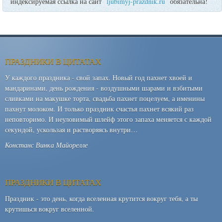
индексируемая ссылка на сайт
ljubimyj-prazdnik.ru
обязательна!
ПРАЗДНИКИ В ЦИТАТАХ
У каждого праздника - свой запах. Новый год пахнет хвоей и
мандаринами, день рождения - воздушными шарами и взбитыми
сливками на макушке торта, свадьба пахнет поцелуем, а именины
пахнут молоком. И только праздник счастья пахнет всякий раз
неповторимо. И неуловимый шлейф этого запаха меняется с каждой
секундой, ускользая и растворяясь внутри…
Констанс Винка Майорелле
ПРАЗДНИКИ В ЦИТАТАХ
Праздник - это день, когда вселенная крутится вокруг тебя, а ты
крутишься вокруг вселенной.