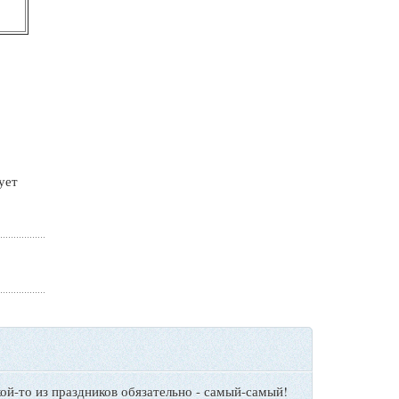
ует
ой-то из праздников обязательно - самый-самый!