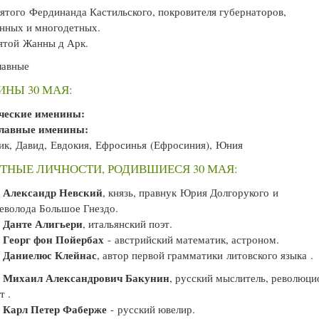
ятого Фердинанда Кастильского, покровителя губернаторов,
нных и многодетных.
ятой Жанны д Арк.
лавные
НЫ 30 МАЯ:
ческие именины:
лавные именины:
к, Давид, Евдокия, Ефросинья (Ефросиния), Юния
ТНЫЕ ЛИЧНОСТИ, РОДИВШИЕСЯ 30 МАЯ:
Александр Невский
—
, князь, правнук Юрия Долгорукого и
еволода Большое Гнездо.
Данте Алигьери
—
, итальянский поэт.
Георг фон Пойербах
—
- австрийский математик, астроном.
Даниелюс Клейнас
—
, автор первой грамматики литовского языка .
Михаил Александрович Бакунин
—
, русский мыслитель, революци
т .
Карл Петер Фаберже
—
- русский ювелир.