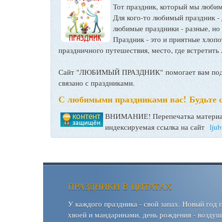
Тот праздник, который мы любим
Для кого-то любимый праздник -
любимые праздники - разные, но
Праздник - это и приятные хло
праздничного путешествия, место, где встретить 
Сайт "ЛЮБИМЫЙ ПРАЗДНИК" помогает вам подго
связано с праздниками.
С любимыми праздниками вас! Будьте 
ВНИМАНИЕ! Перепечатка материал
индексируемая ссылка на сайт
lju
ПРАЗДНИКИ В ЦИТАТАХ
У каждого праздника - свой запах. Новый год 
хвоей и мандаринами, день рождения - возду