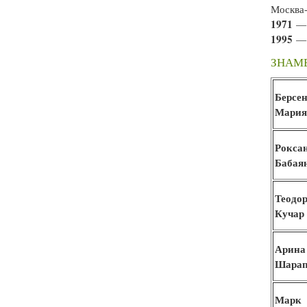
Москва
1971
— 
1995
— 
ЗНАМЕ
Берсе
Мари
Рокса
Бабая
Теодо
Кучар
Арина
Шарап
Марк