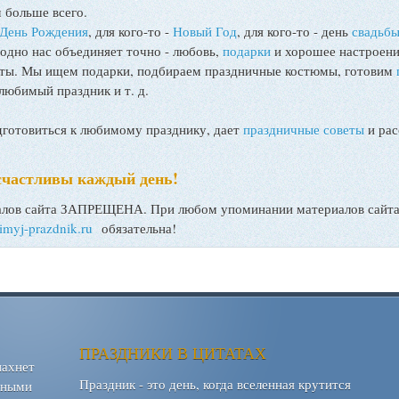
 больше всего.
День Рождения
, для кого-то -
Новый Год
, для кого-то - день
свадьб
 одно нас объединяет точно - любовь,
подарки
и хорошее настроени
поты. Мы ищем подарки, подбираем праздничные костюмы, готовим
любимый праздник и т. д.
товиться к любимому празднику, дает
праздничные советы
и рас
счастливы каждый день!
ов сайта ЗАПРЕЩЕНА. При любом упоминании материалов сайта, 
bimyj-prazdnik.ru
обязательна!
ПРАЗДНИКИ В ЦИТАТАХ
пахнет
Праздник - это день, когда вселенная крутится
шными