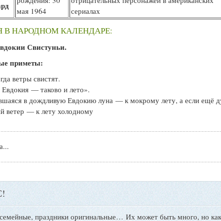
рождения: 30
отрицательных персонажей в американских
рд
мая 1964
сериалах
Я В НАРОДНОМ КАЛЕНДАРЕ:
вдокии Свистуньи.
ые приметы:
огда ветры свистят.
 Евдокия — таково и лето».
шаяся в дождливую Евдокию луна — к мокрому лету, а если ещё д
й ветер — к лету холодному
...
!
 семейные, праздники оригинальные…
Их может быть много, но как