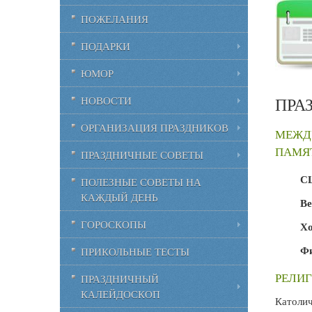
ПОЖЕЛАНИЯ
ПОДАРКИ
ЮМОР
ПРА
НОВОСТИ
ОРГАНИЗАЦИЯ ПРАЗДНИКОВ
МЕЖД
ПАМЯТ
ПРАЗДНИЧНЫЕ СОВЕТЫ
СШ
ПОЛЕЗНЫЕ СОВЕТЫ НА
КАЖДЫЙ ДЕНЬ
Ве
ГОРОСКОПЫ
Хо
Фи
ПРИКОЛЬНЫЕ ТЕСТЫ
РЕЛИГ
ПРАЗДНИЧНЫЙ
КАЛЕЙДОСКОП
Католи