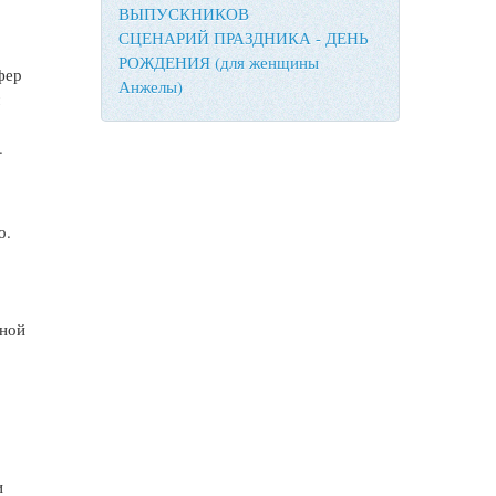
ВЫПУСКНИКОВ
СЦЕНАРИЙ ПРАЗДНИКА - ДЕНЬ
РОЖДЕНИЯ (для женщины
фер
Анжелы)
м
.
о.
шной
и