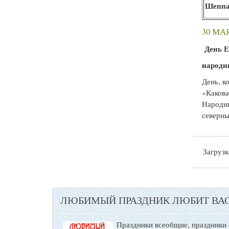
Шеппа
30 МА
День Е
народн
День, к
«Какова
Народив
северны
Загрузка
ЛЮБИМЫЙ ПРАЗДНИК ЛЮБИТ ВАС
Праздники всеобщие, праздники