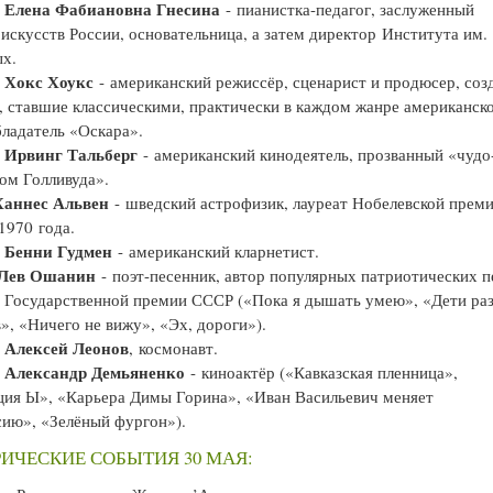
Елена Фабиановна Гнесина
—
- пианистка-педагог, заслуженный
 искусств России, основательница, а затем директор Института им.
ых.
Хокс Хоукс
—
- американский режиссёр, сценарист и продюсер, соз
 ставшие классическими, практически в каждом жанре американск
бладатель «Оскара».
Ирвинг Тальберг
—
- американский кинодеятель, прозванный «чудо
ом Голливуда».
Ханнес Альвен
- шведский астрофизик, лауреат Нобелевской прем
1970 года.
Бенни Гудмен
—
- американский кларнетист.
Лев Ошанин
- поэт-песенник, автор популярных патриотических п
 Государственной премии СССР («Пока я дышать умею», «Дети ра
», «Ничего не вижу», «Эх, дороги»).
Алексей Леонов
—
, космонавт.
Александр Демьяненко
—
- киноактёр («Кавказская пленница»,
ия Ы», «Карьера Димы Горина», «Иван Васильевич меняет
ию», «Зелёный фургон»).
ИЧЕСКИЕ СОБЫТИЯ 30 МАЯ: