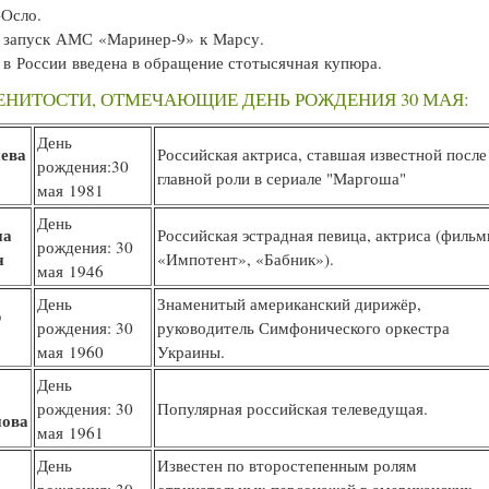
-Осло.
запуск АМС «Маринер-9» к Марсу.
в России введена в обращение стотысячная купюра.
НИТОСТИ, ОТМЕЧАЮЩИЕ ДЕНЬ РОЖДЕНИЯ 30 МАЯ:
День
нева
Российская актриса, ставшая известной после
рождения:30
я
главной роли в сериале "Маргоша"
мая 1981
День
на
Российская эстрадная певица, актриса (фильм
рождения: 30
н
«Импотент», «Бабник»).
мая 1946
День
Знаменитый американский дирижёр,
р
рождения: 30
руководитель Симфонического оркестра
мая 1960
Украины.
День
рождения: 30
Популярная российская телеведущая.
ова
мая 1961
День
Известен по второстепенным ролям