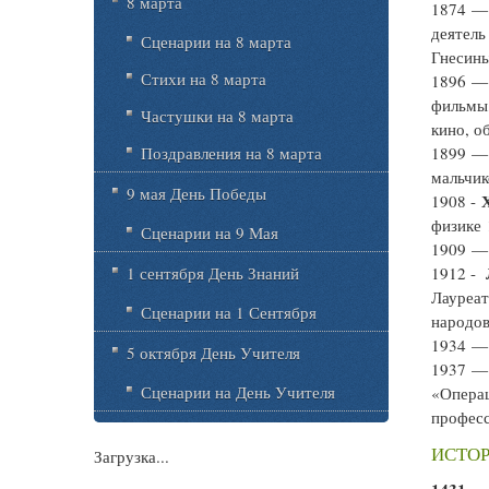
8 марта
1874 
деятель
Сценарии на 8 марта
Гнесин
Стихи на 8 марта
1896 
фильмы,
Частушки на 8 марта
кино, о
Поздравления на 8 марта
1899 
мальчик
9 мая День Победы
1908 -
физике 
Сценарии на 9 Мая
1909 
1 сентября День Знаний
1912 -
Лауреат
Сценарии на 1 Сентября
народов
1934 
5 октября День Учителя
1937 
Сценарии на День Учителя
«Операц
професс
ИСТОР
Загрузка...