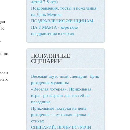
детей 7-8 лет)
Поздравления, тосты и пожелания
на День Медика
ПОЗДРАВЛЕНИЯ ЖЕНЩИНАМ
дал
НА 8 МАРТА - короткие
ого
поздравления в стихах
-
ии по
ПОПУЛЯРНЫЕ
СЦЕНАРИИ
есен.
Веселый шуточный сценарий: День
зных
рождения мужчины
«Веселая лотерея». Прикольная
игра - розыгрыш для гостей на
празднике
Прикольные подарки на день
рождения - шуточная сценка в
стихах
СЦЕНАРИЙ: ВЕЧЕР ВСТРЕЧИ