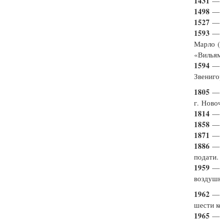
1431
— 
1498
— 
1527
— 
1593
— 
Марло (
«Вилья
1594
— 
Звениго
1805
— 
г. Ново
1814
— 
1858
— 
1871
— 
1886
— 
подати.
1959
— 
воздуш
1962
— 
шести 
1965
— 