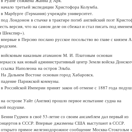
в Руане сожжена Жанна д’Арк.
начало третьей экспедиции Христофора Колумба.
в Марбурге (Германия) учреждён университет.
под Лондоном в стычке в трактире погиб английский поэт Кристо
есть версия, что на самом деле он сбежал и стал писать под имене
м Шекспир»).
впервые в Персию послано русское посольство во главе с князем А
родским.
войсковым наказным атаманом М. И. Платовым основан
черкасск как новый административный центр Земли войска Донског
ссылка Наполеона на остров Эльба.
На Дальнем Востоке основан город Хабаровск.
падение Парижской коммуны.
в Российской Империи принят закон об отмене с 1887 года поду
на острове Уайт (Англия) прошло первое испытание судна на
ной подушке.
Бенни Гудмен в своё 53-летие со своим ансамблем дал первый из
концертов в СССР. Впервые джазмены США выступают в СССР.
открыто прямое железнодорожное сообщение Москва-Стокгольм 