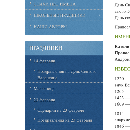
СТИХИ ПРО ИМЕНА
День Св
заключё
ШКОЛЬНЫЕ ПРАЗДНИКИ
День св
НАШИ АВТОРЫ
Правос
ИМЕНИ
Католи
ПРАЗДНИКИ
Правос
Андрони
14 февраля
ИЗВЕС
Поздравления на День Святого
Валентина
1220 
внук Вс
Масленица
1265 
1423 
23 февраля
1609 
Сценарии на 23 февраля
1814 
анархис
Поздравления на 23 февраля
1846 