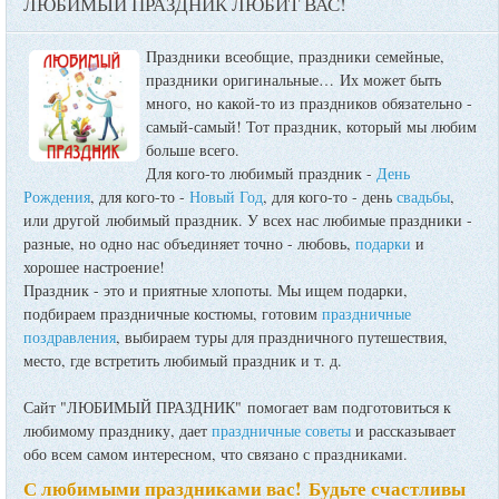
ЛЮБИМЫЙ ПРАЗДНИК ЛЮБИТ ВАС!
Праздники всеобщие, праздники семейные,
праздники оригинальные…
Их может быть
много, но какой-то из праздников обязательно -
самый-самый! Тот праздник, который мы любим
больше всего.
Для кого-то любимый праздник -
День
Рождения
, для кого-то -
Новый Год
, для кого-то - день
свадьбы
,
или другой любимый праздник. У всех нас любимые праздники -
разные, но одно нас объединяет точно - любовь,
подарки
и
хорошее настроение!
Праздник - это и приятные хлопоты. Мы ищем подарки,
подбираем праздничные костюмы, готовим
праздничные
поздравления
, выбираем туры для праздничного путешествия,
место, где встретить любимый праздник и т. д.
Сайт "ЛЮБИМЫЙ ПРАЗДНИК" помогает вам подготовиться к
любимому празднику, дает
праздничные советы
и рассказывает
обо всем самом интересном, что связано с праздниками.
С любимыми праздниками вас! Будьте счастливы