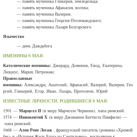
— память мученика Гликерия, земледельца;
— память мученика Афанасия, волхва;
— память мученика Валерия;
— память мученика Георгия Птолемаидского;
— память мученика Лазаря Болгарского.
Язычество
— день Даждьбога
ИМЕНИНЫ 6 МАЯ:
Католические именины:
Джерард, Доменик, Евод, Екатерина,
Люциус, Мария, Петронакс
Православные
именины:
Александра, Анатолий, Афанасий, Валерий, Валерия, Гео
ргий, Гликерий, Егор, Иван, Лазарь, Протолеон, Юрий
ИЗВЕСТНЫЕ ЛИЧНОСТИ, РОДИВШИЕСЯ 6 МАЯ:
Марцелл II
1501 —
(в миру Марчелло Червини), папа римский.
Иннокентий X
1574 —
(в миру Джованни Баттиста Памфили) —
папа римский.
Ален Рене Лесаж
1668 —
, французский писатель (романы «Хромой
бес» и «История Жиль Блаза из Сантильяны», восходящие к