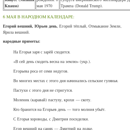
Knauss
)
мая 1970
Трампа (
Donald Trump
).
6 МАЯ В НАРОДНОМ КАЛЕНДАРЕ:
Егорий вешний, Юрьев день
, Егорий тёплый, Отмыкание Земли,
Ярила вешний.
народные приметы:
На Егорья заря с зарёй сходится.
«В сей день сходить весна на землю» (укр.).
Егорьева роса от семи недугов.
Во многих местах с этого дня начинались сельские гулянья.
Пастухи с этого дня не стригутся.
Моленик (каравай) пастуху, крохи — скоту.
Кто бранится на Егорьев день — того молния убьёт.
С Егорья хороводы, с Дмитрия посиделки.
Егор вешний на санях — Дмитрий на лодке.