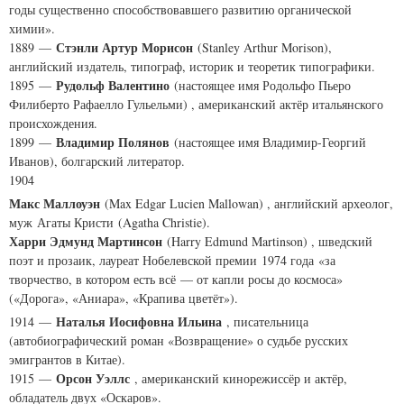
годы существенно способствовавшего развитию органической
химии».
Стэнли Артур Морисон
1889 —
(
Stanley Arthur Morison
),
английский издатель, типограф, историк и теоретик типографики.
Рудольф Валентино
1895 —
(настоящее имя Родольфо Пьеро
Филиберто Рафаелло Гульельми) , американский актёр итальянского
происхождения.
Владимир Полянов
1899 —
(настоящее имя Владимир-Георгий
Иванов), болгарский литератор.
1904
Макс Маллоуэн
(
Max Edgar Lucien Mallowan
) , английский археолог,
муж Агаты Кристи (
Agatha Christie
).
Харри Эдмунд Мартинсон
(
Harry Edmund Martinson
) , шведский
поэт и прозаик, лауреат Нобелевской премии 1974 года «за
творчество, в котором есть всё — от капли росы до космоса»
(«Дорога», «Аниара», «Крапива цветёт»).
Наталья Иосифовна Ильина
1914 —
, писательница
(автобиографический роман «Возвращение» о судьбе русских
эмигрантов в Китае).
Орсон Уэллс
1915 —
, американский кинорежиссёр и актёр,
обладатель двух «Оскаров».