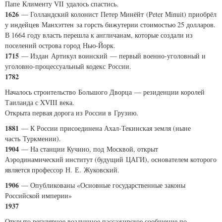
Папе Клименту VII удалось спастись.
1626
— Голландский колонист Петер Минёйт (
Peter Minuit
) приобрёл
у индейцев Манхэттен за горсть бижутерии стоимостью 25 долларов.
В 1664 году власть перешла к англичанам, которые создали из
поселений острова город Нью-Йорк.
1715
— Издан Артикул воинский — первый военно-уголовный и
уголовно-процессуальный кодекс России.
1782
Началось строительство Большого Дворца — резиденции королей
Таиланда с XVIII века.
Открыта первая дорога из России в Грузию.
1881
— К России присоединена Ахал-Текинская земля (ныне
часть Туркмении).
1904
— На станции Кучино, под Москвой, открыт
Аэродинамический институт (будущий ЦАГИ), основателем которого
является профессор Н. Е. Жуковский.
1906
— Опубликованы «Основные государственные законы
Российской империи»
1937
Открыто регулярное воздушное пассажирское сообщение по