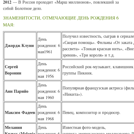
2012
— В Россия проходит «Марш миллионов», повлекший за
собой Болотное дело.
ЗНАМЕНИТОСТИ, ОТМЕЧАЮЩИЕ ДЕНЬ РОЖДЕНИЯ 6
МАЯ:
Получил известность, сыграв в сериале
День
«Скорая помощь». Фильмы «От заката 
Джордж Клуни
рождения: 6
рассвета» «Тонкая красная нить», «Вне
мая1961
зрения», «Три короля» и т.д.
День
Сергей
Российский рок-музыкант, клавишник
рождения: 6
Воронин
группы Пикник.
мая 1956
День
Популярная французская актриса (фил
Анн Парийо
рождения: 6
«Никита»).
мая 1960
День
Максим Фадеев
рождения: 6
Певец, композитор и продюсер.
мая 1968
Мелания
День
Известная фото-модель,
Кнаусс (
Melania
рождения: 6
супруга американского миллиардера Д