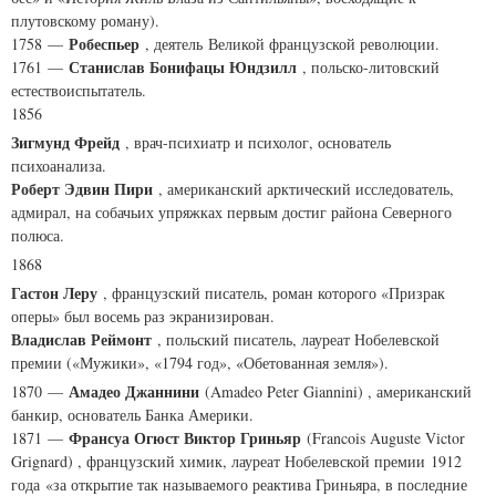
плутовскому роману).
Робеспьер
1758 —
, деятель Великой французской революции.
Станислав Бонифацы Юндзилл
1761 —
, польско-литовский
естествоиспытатель.
1856
Зигмунд Фрейд
, врач-психиатр и психолог, основатель
психоанализа.
Роберт Эдвин Пири
, американский арктический исследователь,
адмирал, на собачьих упряжках первым достиг района Северного
полюса.
1868
Гастон Леру
, французский писатель, роман которого «Призрак
оперы» был восемь раз экранизирован.
Владислав Реймонт
, польский писатель, лауреат Нобелевской
премии («Мужики», «1794 год», «Обетованная земля»).
Амадео Джаннини
1870 —
(
Amadeo Peter Giannini
) , американский
банкир, основатель Банка Америки.
Франсуа Огюст Виктор Гриньяр
1871 —
(
Francois Auguste Victor
Grignard
) , французский химик, лауреат Нобелевской премии 1912
года «за открытие так называемого реактива Гриньяра, в последние