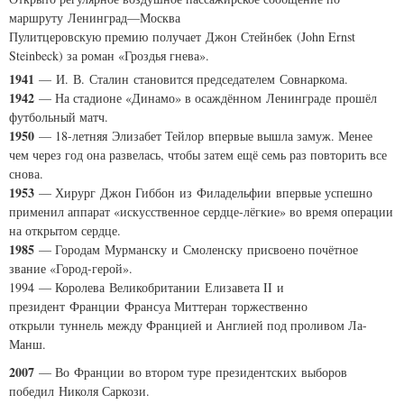
маршруту Ленинград—Москва
Пулитцеровскую премию получает Джон Стейнбек (
John Ernst
Steinbeck
) за роман «Гроздья гнева».
1941
— И. В. Сталин становится председателем Совнаркома.
1942
— На стадионе «Динамо» в осаждённом Ленинграде прошёл
футбольный матч.
1950
— 18-летняя Элизабет Тейлор впервые вышла замуж. Менее
чем через год она развелась, чтобы затем ещё семь раз повторить все
снова.
1953
— Хирург Джон Гиббон из Филадельфии впервые успешно
применил аппарат «искусственное сердце-лёгкие» во время операции
на открытом сердце.
1985
— Городам Мурманску и Смоленску присвоено почётное
звание «Город-герой».
1994 — Королева Великобритании Елизавета II и
президент Франции Франсуа Миттеран торжественно
открыли туннель между Францией и Англией под проливом Ла-
Манш.
2007
— Во Франции во втором туре президентских выборов
победил Николя Саркози.