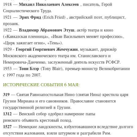
Михаил Николаевич Алексеев
1918 —
, писатель, Герой
Социалистического Труда.
Эрих Фрид
1921 —
(
Erich Fried
) , австрийский поэт, публицист,
прозаик.
Владимир Абрамович Этуш
1922 —
, актёр театра и кино
(«Кавказская пленница», «Иван Васильевич меняет профессию»,
«Цирк зажигает огни», «Тень»).
Георгий Георгиевич Жемчужин
1929 -
, музыкант, дирижёр
Московского академического театра им. Станиславского и
Немировича-Данченко, заслуженный деятель искусств РСФСР.
Тони Блэр
1953 —
(
Tony Blair
), премьер-министр Великобритании
с 1997 года по 2007.
ИСТОРИЧЕСКИЕ СОБЫТИЯ 6 МАЯ:
319
— Святая Равноапостольная Нино (святая Нина) крестила царя
Грузии Мириана и его сановников. Православие становится
государственной религией в Грузии.
1312
— Венский собор одобрил намерение папы
римского объявить крестовый поход.
1527
— Немецкие ландскнехты, взбунтовавшиеся вследствие долгого
отсутствия жалования, взяли штурмом и разграбили Рим.