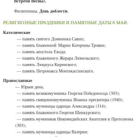
Встречи Весны).
День доблести.
Филиппины,
РЕЛИГИОЗНЫЕ ПРАЗДНИКИ И ПАМЯТНЫЕ ДАТЫ 6 МАЯ:
Католические
— память святого Доминика Савио;
— память блаженной Марии Катерины Трояни;
— память апостола Евода;
— память блаженного Жерара Люнельского;
— память Люциуса Киренского;
— память Петронакса Монтекассинского.
Православные
— Юрьев день;
— память великомученика Георгия Победоносца (303);
— память священномученика Иоанна пресвитера (1940);
— память мученицы царицы Александры (314);
— память блаженного Георгия Шенкурского;
— память мучеников Никомидийских Анатолия и Протолеона
(303);
— память мученицы царицы Валерии;