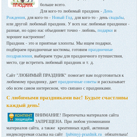
больше всего.
Для кого-то любимый праздник -
День
Рождения
, для кого-то -
Новый Год
, для кого-то - день
свадьбы
,
или другой любимый праздник. У всех нас любимые праздники -
разные, но одно нас объединяет точно - любовь,
подарки
и
хорошее настроение!
Праздник - это и приятные хлопоты. Мы ищем подарки,
подбираем праздничные костюмы, готовим
праздничные
поздравления
, выбираем туры для праздничного путешествия,
место, где встретить любимый праздник и т. д.
Сайт "ЛЮБИМЫЙ ПРАЗДНИК" помогает вам подготовиться к
любимому празднику, дает
праздничные советы
и рассказывает
обо всем самом интересном, что связано с праздниками.
С любимыми праздниками вас! Будьте счастливы
каждый день!
ВНИМАНИЕ! Перепечатка материалов сайта
ЗАПРЕЩЕНА. При любом упоминании
материалов сайта, а также креативных идей, активная
индексируемая ссылка на сайт
ljubimyj-prazdnik.ru
обязательна!