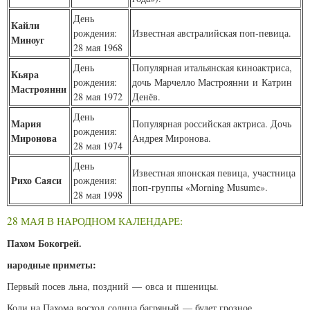
День
Кайли
рождения:
Известная австралийская поп-певица.
Миноуг
28 мая 1968
День
Популярная итальянская киноактриса,
Кьяра
рождения:
дочь Марчелло Мастроянни и Катрин
Мастроянни
28 мая 1972
Денёв.
День
Мария
Популярная российская актриса. Дочь
рождения:
Миронова
Андрея Миронова.
28 мая 1974
День
Известная японская певица, участница
Рихо Саяси
рождения:
поп-группы «Morning Musume».
28 мая 1998
28 МАЯ В НАРОДНОМ КАЛЕНДАРЕ:
Пахом Бокогрей.
народные приметы:
Первый посев льна, поздний — овса и пшеницы.
Коли на Пахома восход солнца багряный — будет грозное