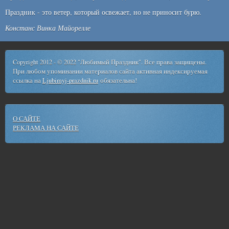
Праздник - это ветер, который освежает, но не приносит бурю.
Констанс Винка Майорелле
Copyright 2012 - © 2022 "Любимый Праздник". Все права защищены.
При любом упоминании материалов сайта активная индексируемая
ссылка на
Ljubimyj-prazdnik.ru
обязательна!
О САЙТЕ
РЕКЛАМА НА САЙТЕ