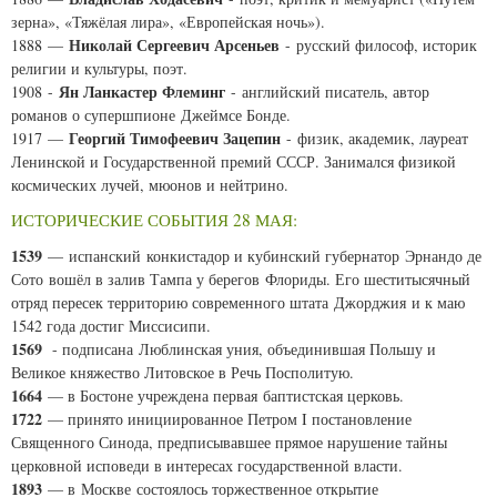
зерна», «Тяжёлая лира», «Европейская ночь»).
Николай Сергеевич Арсеньев
1888 —
- русский философ, историк
религии и культуры, поэт.
Ян Ланкастер Флеминг
1908 -
- английский писатель, автор
романов о супершпионе Джеймсе Бонде.
Георгий Тимофеевич Зацепин
1917 —
- физик, академик, лауреат
Ленинской и Государственной премий СССР. Занимался физикой
космических лучей, мюонов и нейтрино.
ИСТОРИЧЕСКИЕ СОБЫТИЯ 28 МАЯ:
1539
— испанский конкистадор и кубинский губернатор Эрнандо де
Сото вошёл в залив Тампа у берегов Флориды. Его шеститысячный
отряд пересек территорию современного штата Джорджия и к маю
1542 года достиг Миссисипи.
1569
- подписана Люблинская уния, объединившая Польшу и
Великое княжество Литовское в Речь Посполитую.
1664
— в Бостоне учреждена первая баптистская церковь.
1722
— принято инициированное Петром I постановление
Священного Синода, предписывавшее прямое нарушение тайны
церковной исповеди в интересах государственной власти.
1893
— в Москве состоялось торжественное открытие