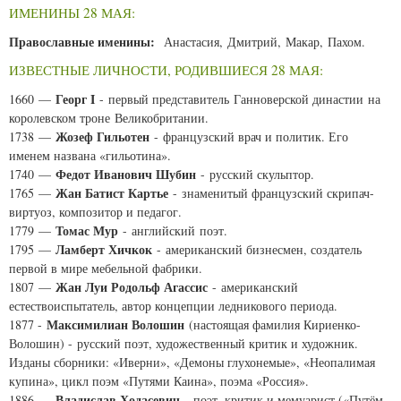
ИМЕНИНЫ 28 МАЯ:
Православные именины:
Анастасия, Дмитрий, Макар, Пахом.
ИЗВЕСТНЫЕ ЛИЧНОСТИ, РОДИВШИЕСЯ 28 МАЯ:
Георг I
1660 —
- первый представитель Ганноверской династии на
королевском троне Великобритании.
Жозеф Гильотен
1738 —
- французский врач и политик. Его
именем названа «гильотина».
Федот Иванович Шубин
1740 —
- русский скульптор.
Жан Батист Картье
1765 —
- знаменитый французский скрипач-
виртуоз, композитор и педагог.
Томас Мур
1779 —
- английский поэт.
Ламберт Хичкок
1795 —
- американский бизнесмен, создатель
первой в мире мебельной фабрики.
Жан Луи Родольф Агассис
1807 —
- американский
естествоиспытатель, автор концепции ледникового периода.
Максимилиан Волошин
1877 -
(настоящая фамилия Кириенко-
Волошин) - русский поэт, художественный критик и художник.
Изданы сборники: «Иверни», «Демоны глухонемые», «Неопалимая
купина», цикл поэм «Путями Каина», поэма «Россия».
Владислав Ходасевич
1886 —
- поэт, критик и мемуарист («Путём