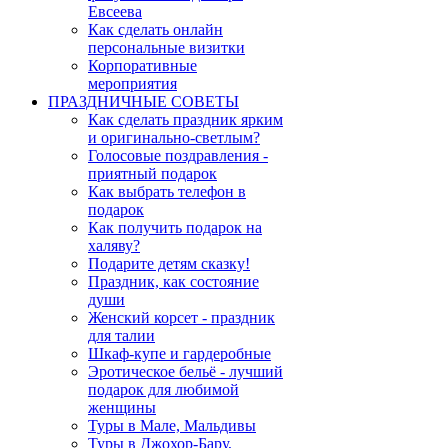
Евсеева
Как сделать онлайн
персональные визитки
Корпоративные
мероприятия
ПРАЗДНИЧНЫЕ СОВЕТЫ
Как сделать праздник ярким
и оригинально-светлым?
Голосовые поздравления -
приятный подарок
Как выбрать телефон в
подарок
Как получить подарок на
халяву?
Подарите детям сказку!
Праздник, как состояние
души
Женский корсет - праздник
для талии
Шкаф-купе и гардеробные
Эротическое бельё - лучший
подарок для любимой
женщины
Туры в Мале, Мальдивы
Туры в Джохор-Бару,