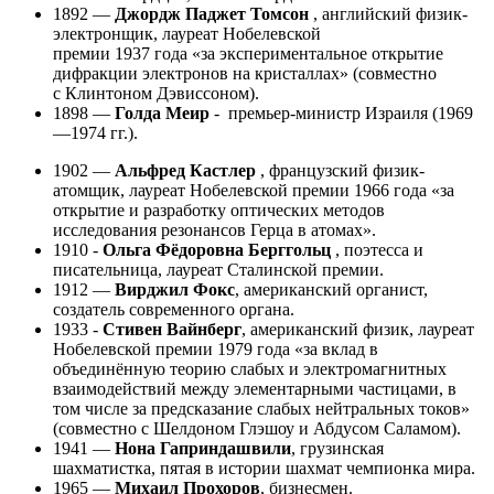
1892 —
Джордж Паджет Томсон
, английский физик-
электронщик, лауреат Нобелевской
премии 1937 года «за экспериментальное открытие
дифракции электронов на кристаллах» (совместно
с Клинтоном Дэвиссоном).
1898 —
Голда Меир
- премьер-министр Израиля (1969
—1974 гг.).
1902 —
Альфред Кастлер
, французский физик-
атомщик, лауреат Нобелевской премии 1966 года «за
открытие и разработку оптических методов
исследования резонансов Герца в атомах».
1910 -
Ольга Фёдоровна Берггольц
, поэтесса и
писательница, лауреат Сталинской премии.
1912 —
Вирджил Фокс
, американский органист,
создатель современного органа.
1933 -
Стивен Вайнберг
, американский физик, лауреат
Нобелевской премии 1979 года «за вклад в
объединённую теорию слабых и электромагнитных
взаимодействий между элементарными частицами, в
том числе за предсказание слабых нейтральных токов»
(совместно с Шелдоном Глэшоу и Абдусом Саламом).
1941 —
Нона Гаприндашвили
, грузинская
шахматистка, пятая в истории шахмат чемпионка мира.
1965 —
Михаил Прохоров
, бизнесмен.