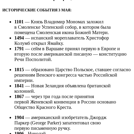
ИСТОРИЧЕСКИЕ СОБЫТИЯ 3 МАЯ:
1101
— Князь Владимир Мономах заложил
в Смоленске Успенский собор, в котором была
помещена Смоленская икона Божией Матери.
1494
— испанский мореплаватель Христофор
Колумб открыл Ямайку.
1791
— сейм в Варшаве принял первую в Европе и
вторую после американской писаную — конституцию
Речи Посполитой.
1815
— образовано Царство Польское, ставшее согласно
решениям Венского конгресса частью Российской
империи.
1841
— Новая Зеландия объявлена британской
колонией.
1867
— через три года после принятия
первой Женевской конвенции в России основано
Общество Красного Креста.
1904
— американский изобретатель Джордж
Паркер (
George Parker
) запатентовал свою
первую письменную ручку.
1906
- Николай