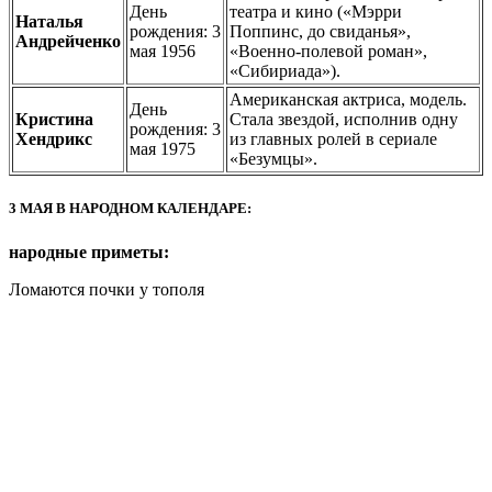
День
театра и кино («Мэрри
Наталья
рождения: 3
Поппинс, до свиданья»,
Андрейченко
мая 1956
«Военно-полевой роман»,
«Сибириада»).
Американская актриса, модель.
День
Кристина
Стала звездой, исполнив одну
рождения: 3
Хендрикс
из главных ролей в сериале
мая 1975
«Безумцы».
3 МАЯ В НАРОДНОМ КАЛЕНДАРЕ:
народные приметы:
Ломаются почки у тополя