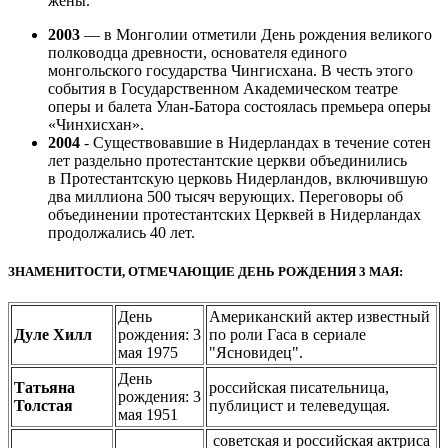
жены.
2003
— в Монголии отметили День рождения великого
полководца древности, основателя единого
монгольского государства Чингисхана. В честь этого
события в Государственном Академическом театре
оперы и балета Улан-Батора состоялась премьера оперы
«Чинхисхан».
2004
- Существовавшие в Нидерландах в течение сотен
лет раздельно протестантские церкви объединились
в Протестантскую церковь Нидерландов, включившую
два миллиона 500 тысяч верующих. Переговоры об
объединении протестантских Церквей в Нидерландах
продолжались 40 лет.
ЗНАМЕНИТОСТИ, ОТМЕЧАЮЩИЕ ДЕНЬ РОЖДЕНИЯ 3 МАЯ:
День
Американский актер известный
Дуле Хилл
рождения: 3
по роли Гаса в сериале
мая 1975
"Ясновидец".
День
Татьяна
российская писательница,
рождения: 3
Толстая
публицист и телеведущая.
мая 1951
советская и российская актриса