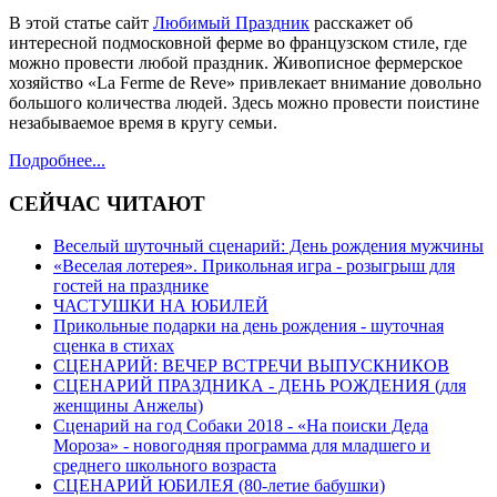
В этой статье сайт
Любимый Праздник
расскажет об
интересной подмосковной ферме во французском стиле, где
можно провести любой праздник. Живописное фермерское
хозяйство «La Ferme de Reve» привлекает внимание довольно
большого количества людей. Здесь можно провести поистине
незабываемое время в кругу семьи.
Подробнее...
СЕЙЧАС ЧИТАЮТ
Веселый шуточный сценарий: День рождения мужчины
«Веселая лотерея». Прикольная игра - розыгрыш для
гостей на празднике
ЧАСТУШКИ НА ЮБИЛЕЙ
Прикольные подарки на день рождения - шуточная
сценка в стихах
СЦЕНАРИЙ: ВЕЧЕР ВСТРЕЧИ ВЫПУСКНИКОВ
СЦЕНАРИЙ ПРАЗДНИКА - ДЕНЬ РОЖДЕНИЯ (для
женщины Анжелы)
Сценарий на год Собаки 2018 - «На поиски Деда
Мороза» - новогодняя программа для младшего и
среднего школьного возраста
СЦЕНАРИЙ ЮБИЛЕЯ (80-летие бабушки)