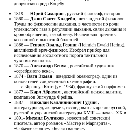
дворянского рода Коцебу.
1819 —
Юрий Самарин
, русский философ, историк.
1860 —
Джон Скотт Холдейн
, шотландский физиолог.
Труды по физиологии дыхания, в частности по роли
углекислого газа в регуляции дыхания, связи дыхания и
кровообращения, газообмену. Исследовал причины
кессонной и высотной болезней.
1866 —
Генрих Эвальд Геринг
(
Heinrich Ewald Hering
),
английский врач-физиолог. Изобрёл прибор для
исследования абсолютного порога тактильной
чувствительности.
1870 —
Александр Бенуа
, российский художник
«серебряного века».
1874 -
Вагн Экман
, шведский океанограф, один из
основателей современной океанографии.
Франсуа Коти (ум. 1934), французский парфюмер.
1877 —
Карл Абрахам
, австрийский психоаналитик,
компаньон Зигмунда Фрейда.
1887 —
Николай Каллиникович Гудзий
,
литературовед, академик, исследователь древнерусской,
русской и украинской литературы XVIII — начала XX в.
1891-
Михаил Булгаков
, известный советский
писатель, автор романов «Мастер и Маргарита»,
«Собачье сердце», «Белая гвардия».