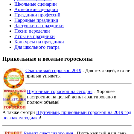
Школьные сценарии
Армейские сценарии
Праздники профессий
Народные праздники
Частушки на праздники
Песни переделки
Игры на праздники
Конкурсы на праздники
Для школьного театра
Прикольные и веселые гороскопы
Счастливый гороскоп 2019
- Для тех людей, кто не
привык унывать.
Шуточный гороскоп на сегодня
- Хорошее
настроение на целый день гарантировано в
полном объеме!
А также смотри
Шуточный, прикольный гороскоп на 2019 год
по знакам зодиака
!
Рецепт счастливого дня
- Пусть каждый наш день