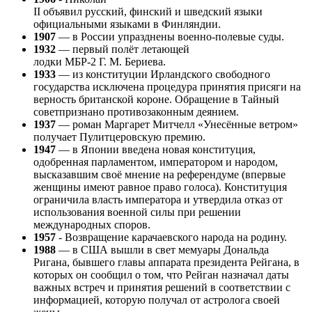
II объявил русский, финский и шведский языки
официальными языками в Финляндии.
1907
— в России упразднены военно-полевые суды.
1932
— первый полёт летающей
лодки МБР-2 Г. М. Бериева.
1933
— из конституции Ирландского свободного
государства исключена процедура принятия присяги на
верность британской короне. Обращение в Тайный
советпризнано противозаконным деянием.
1937
— роман Маргарет Митчелл «Унесённые ветром»
получает Пулитцеровскую премию.
1947
— в Японии введена новая конституция,
одобренная парламентом, императором и народом,
высказавшим своё мнение на референдуме (впервые
женщины имеют равное право голоса). Конституция
ограничила власть императора и утвердила отказ от
использования военной силы при решении
международных споров.
1957
- Возвращение карачаевского народа на родину.
1988
— в США вышли в свет мемуары Дональда
Ригана, бывшего главы аппарата президента Рейгана, в
которых он сообщил о том, что Рейган назначал даты
важных встреч и принятия решений в соответствии с
информацией, которую получал от астролога своей