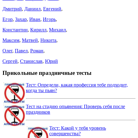
Дмитрий
,
Даниил
,
Евгений
,
Егор
,
Захар
,
Иван
,
Игорь
,
Константин
,
Кирилл
,
Михаил
,
Максим
,
Матвей
,
Никита
,
Олег
,
Павел
,
Роман
,
Сергей
,
Станислав
,
Юрий
Прикольные праздничные тесты
Тест: Определи, какая профессия тебе подходит,
когда ты пьян?
Тест на стадию опьянения: Проверь себя после
праздников
Тест: Какой у тебя уровень
совершенства?