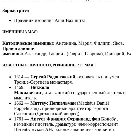
Зороастризм
Праздник изобилия Аши-Вахишты
ИМЕНИНЫ 3 МАЯ:
Католические именины:
Антонина, Мария, Филипп, Яков.
Православные
именины:
Александр, Гавриил (Гаврил, Гаврила), Григорий, В
ИЗВЕСТНЫЕ ЛИЧНОСТИ, РОДИВШИЕСЯ 3 МАЯ:
1314 —
Сергий Радонежский
, основатель и игумен
Троице-Сергиева монастыря.
1469 —
Никколо
Макиавелли
, итальянский государственный деятель и
мыслитель.
1662 —
Маттеус Поппельман
(
Matthäus Daniel
Pöppelmann
) , придворный архитектор герцога
Саксонии (Дрезденский дворец).
1761 —
Август Фридрих Фердинанд фон Коцебу
,
немецкий писатель, драматург, член-корреспондент
Петербургской АН, родоначальник русской ветви