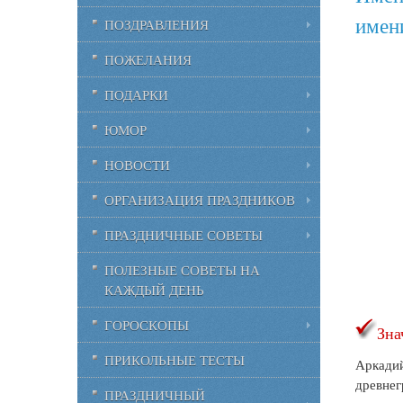
имен
ПОЗДРАВЛЕНИЯ
ПОЖЕЛАНИЯ
ПОДАРКИ
ЮМОР
НОВОСТИ
ОРГАНИЗАЦИЯ ПРАЗДНИКОВ
ПРАЗДНИЧНЫЕ СОВЕТЫ
ПОЛЕЗНЫЕ СОВЕТЫ НА
КАЖДЫЙ ДЕНЬ
ГОРОСКОПЫ
Зна
ПРИКОЛЬНЫЕ ТЕСТЫ
Аркадий
древнег
ПРАЗДНИЧНЫЙ