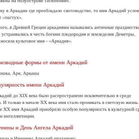
жена на полуострове Пелопоннес.
ку в Аркадии где преобладало скотоводство, то имя Аркадий усло
т «пастух».
ого, в Древней Греции аркадиями назывались античные празднества
 устраивались в честь богини плодородия и земледелия Деметры,
 носила культовое имя - «Аркадия».
изводные формы от имени Аркадий
юшка, Арк, Аркаша
улярность имени Аркадий
адий до XIX века было распространено исключительно в среде
. И только в начале XX века имя стало проникать в светскую жизнь
е XX имя Аркадий приобрело особую популярность в культурной с
и интеллигенции.
нины и День Ангела Аркадий
гела и Именины Аркадий празднует: