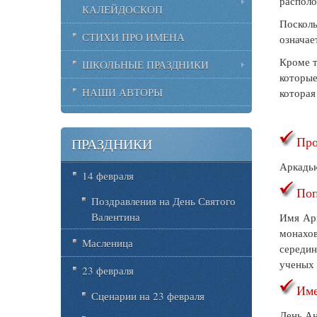
располо
КАЛЕЙДОСКОП
Посколь
СТИХИ ПРО ИМЕНА
означае
Кроме т
ШКОЛЬНЫЕ ПРАЗДНИКИ
которые
НАШИ АВТОРЫ
которая
Про
ПРАЗДНИКИ
Аркадь
14 февраля
Поп
Поздравления на День Святого
Валентина
Имя Арк
монахов
Масленица
середин
ученых 
23 февраля
Име
Сценарии на 23 февраля
День Ан