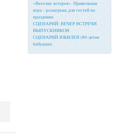
«Веселая лотерея». Прикольная
игра - розыгрыш для гостей на
празднике
СЦЕНАРИЙ: ВЕЧЕР ВСТРЕЧИ
ВЫПУСКНИКОВ
СЦЕНАРИЙ ЮБИЛЕЯ (80-летие
бабушки)