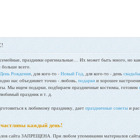
!
 семейные, праздники оригинальные…
Их может быть много, но как
 больше всего.
День Рождения
, для кого-то -
Новый Год
, для кого-то - день
свадьб
 одно нас объединяет точно - любовь,
подарки
и хорошее настроени
поты. Мы ищем подарки, подбираем праздничные костюмы, готовим
любимый праздник и т. д.
товиться к любимому празднику, дает
праздничные советы
и рас
счастливы каждый день!
ов сайта ЗАПРЕЩЕНА. При любом упоминании материалов сайта, 