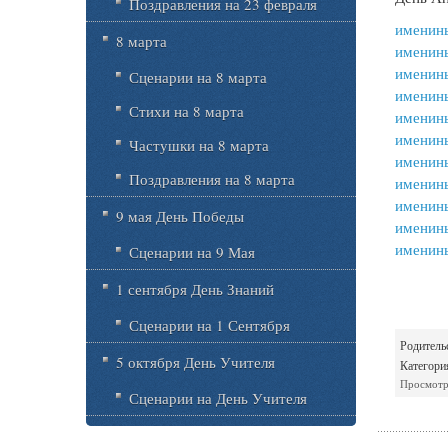
Поздравления на 23 февраля
именин
8 марта
именин
именин
Сценарии на 8 марта
именин
Стихи на 8 марта
именин
именин
Частушки на 8 марта
именин
Поздравления на 8 марта
именины
именин
9 мая День Победы
именин
именин
Сценарии на 9 Мая
1 сентября День Знаний
Сценарии на 1 Сентября
Родитель
5 октября День Учителя
Категори
Просмотр
Сценарии на День Учителя