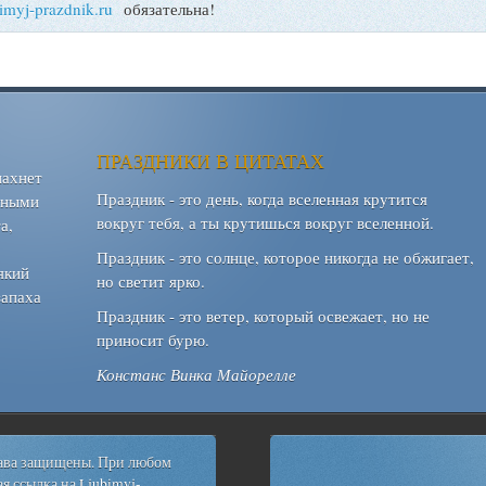
bimyj-prazdnik.ru
обязательна!
ПРАЗДНИКИ В ЦИТАТАХ
пахнет
Праздник - это день, когда вселенная крутится
шными
вокруг тебя, а ты крутишься вокруг вселенной.
а,
Праздник - это солнце, которое никогда не обжигает,
який
но светит ярко.
запаха
Праздник - это ветер, который освежает, но не
приносит бурю.
Констанс Винка Майорелле
рава защищены. При любом
я ссылка на
Ljubimyj-