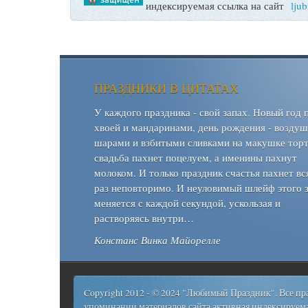
индексируемая ссылка на сайт
lju
ПРАЗДНИКИ В ЦИТАТАХ
У каждого праздника - свой запах. Новый год 
хвоей и мандаринами, день рождения - возду
шарами и взбитыми сливками на макушке торт
свадьба пахнет поцелуем, а именины пахнут
молоком. И только праздник счастья пахнет вс
раз неповторимо. И неуловимый шлейф этого 
меняется с каждой секундой, ускользая и
растворяясь внутри…
Констанс Винка Майорелле
Copyright 2012 - © 2024 "Любимый Праздник". Все п
упоминании материалов сайта активная индексируема