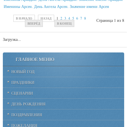
Именины Арсен. День Ангела Арсен. Значение имени Арсен
В НАЧАЛО
НАЗАД
1
2
3
4
5
6
7
8
Страница 1 из 8
ВПЕРЁД
В КОНЕЦ
Загрузка...
ГЛАВНОЕ МЕНЮ
НОВЫЙ ГОД
ПРАЗДНИКИ
СЦЕНАРИИ
ДЕНЬ РОЖДЕНИЯ
ПОЗДРАВЛЕНИЯ
ПОЖЕЛАНИЯ