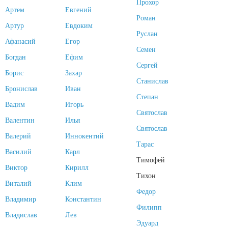
Прохор
Артем
Евгений
Роман
Артур
Евдоким
Руслан
Афанасий
Егор
Семен
Богдан
Ефим
Сергей
Борис
Захар
Станислав
Бронислав
Иван
Степан
Вадим
Игорь
Святослав
Валентин
Илья
Святослав
Валерий
Иннокентий
Тарас
Василий
Карл
Тимофей
Виктор
Кирилл
Тихон
Виталий
Клим
Федор
Владимир
Константин
Филипп
Владислав
Лев
Эдуард