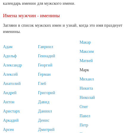
календарь именин для мужского имени.
Имена мужчин - именины
Загляни в список мужских имен и узнай, когда это имя празднует
именины.
Макар
Адам
Гавриил
Максим
Адольф
Геннадий
Матвей
Александр
Георгий
Марк
Алексей
Герман
Михаил
Анатолий
Глеб
Никита
Андрей
Григорий
Николай
Антон
Давид
Олег
Аристарх
Даниил
Павел
Аркадий
Денис
Петр
Арсен
Дмитрий