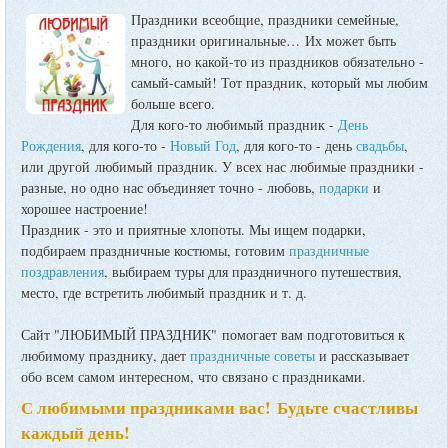
Праздники всеобщие, праздники семейные,
праздники оригинальные…
Их может быть
много, но какой-то из праздников обязательно -
самый-самый! Тот праздник, который мы любим
больше всего.
Для кого-то любимый праздник -
День
Рождения
, для кого-то -
Новый Год
, для кого-то - день
свадьбы
,
или другой любимый праздник. У всех нас любимые праздники -
разные, но одно нас объединяет точно - любовь,
подарки
и
хорошее настроение!
Праздник - это и приятные хлопоты. Мы ищем подарки,
подбираем праздничные костюмы, готовим
праздничные
поздравления
, выбираем туры для праздничного путешествия,
место, где встретить любимый праздник и т. д.
Сайт "ЛЮБИМЫЙ ПРАЗДНИК" помогает вам подготовиться к
любимому празднику, дает
праздничные советы
и рассказывает
обо всем самом интересном, что связано с праздниками.
С любимыми праздниками вас! Будьте счастливы
каждый день!