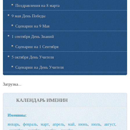
Поздравления на 8 марта
9 мая День Победы
Сценарии на 9 Мая
1 сентября День Знаний
Сценарии на 1 Сентября
5 октября День Учителя
Сценарии на День Учителя
Загрузка...
КАЛЕНДАРЬ ИМЕНИН
Именины
:
январь
,
февраль
,
март
,
апрель
,
май
,
июнь
,
июль
,
август
,