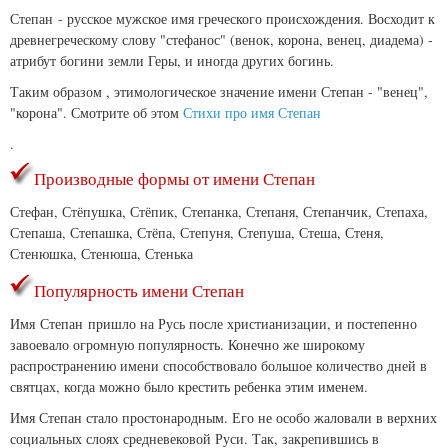
Степан - русское мужское имя греческого происхождения. Восходит к
древнегреческому слову "стефанос" (венок, корона, венец, диадема) -
атрибут богини земли Геры, и иногда других богинь.
Таким образом , этимологическое значение имени Степан - "венец",
"корона". Смотрите об этом
Стихи про имя Степан
.
Производные формы от имени Степан
Стефан, Стёпушка, Стёпик, Степанка, Степаня, Степанчик, Степаха,
Степаша, Степашка, Стёпа, Степуня, Степуша, Стеша, Стеня,
Стенюшка, Стенюша, Стенька
Популярность имени Степан
Имя Степан пришло на Русь после христианизации, и постепенно
завоевало огромную популярность. Конечно же широкому
распространению имени способствовало большое количество дней в
святцах, когда можно было крестить ребенка этим именем.
Имя Степан стало простонародным. Его не особо жаловали в верхних
социальных слоях средневековой Руси. Так, закрепившись в