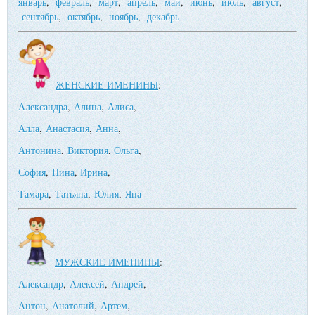
январь
,
февраль
,
март
,
апрель
,
май
,
июнь
,
июль
,
август
,
сентябрь
,
октябрь
,
ноябрь
,
декабрь
ЖЕНСКИЕ ИМЕНИНЫ
:
Александра
,
Алина
,
Алиса
,
Алла
,
Анастасия
,
Анна
,
Антонина
,
Виктория
,
Ольга
,
София
,
Нина
,
Ирина
,
Тамара
,
Татьяна
,
Юлия
,
Яна
МУЖСКИЕ ИМЕНИНЫ
:
Александр
,
Алексей
,
Андрей
,
Антон
,
Анатолий
,
Артем
,