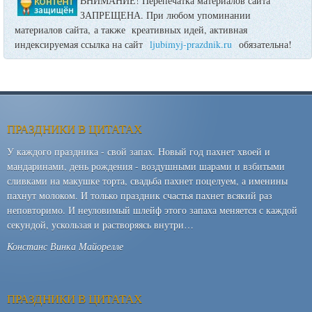
ВНИМАНИЕ! Перепечатка материалов сайта
ЗАПРЕЩЕНА. При любом упоминании
материалов сайта, а также креативных идей, активная
индексируемая ссылка на сайт
ljubimyj-prazdnik.ru
обязательна!
ПРАЗДНИКИ В ЦИТАТАХ
У каждого праздника - свой запах. Новый год пахнет хвоей и
мандаринами, день рождения - воздушными шарами и взбитыми
сливками на макушке торта, свадьба пахнет поцелуем, а именины
пахнут молоком. И только праздник счастья пахнет всякий раз
неповторимо. И неуловимый шлейф этого запаха меняется с каждой
секундой, ускользая и растворяясь внутри…
Констанс Винка Майорелле
ПРАЗДНИКИ В ЦИТАТАХ