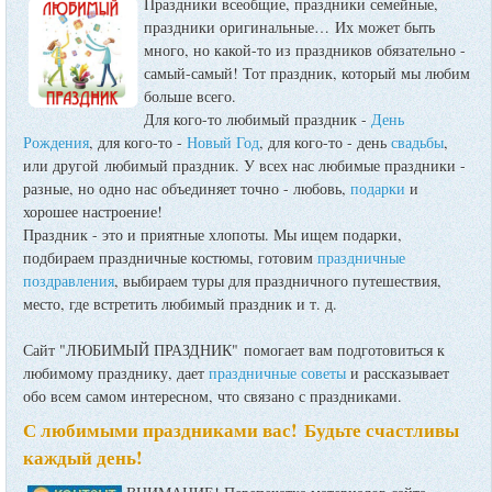
Праздники всеобщие, праздники семейные,
праздники оригинальные…
Их может быть
много, но какой-то из праздников обязательно -
самый-самый! Тот праздник, который мы любим
больше всего.
Для кого-то любимый праздник -
День
Рождения
, для кого-то -
Новый Год
, для кого-то - день
свадьбы
,
или другой любимый праздник. У всех нас любимые праздники -
разные, но одно нас объединяет точно - любовь,
подарки
и
хорошее настроение!
Праздник - это и приятные хлопоты. Мы ищем подарки,
подбираем праздничные костюмы, готовим
праздничные
поздравления
, выбираем туры для праздничного путешествия,
место, где встретить любимый праздник и т. д.
Сайт "ЛЮБИМЫЙ ПРАЗДНИК" помогает вам подготовиться к
любимому празднику, дает
праздничные советы
и рассказывает
обо всем самом интересном, что связано с праздниками.
С любимыми праздниками вас! Будьте счастливы
каждый день!