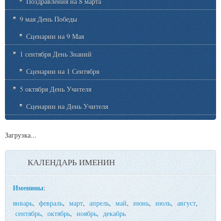
Поздравления на 8 марта
9 мая День Победы
Сценарии на 9 Мая
1 сентября День Знаний
Сценарии на 1 Сентября
5 октября День Учителя
Сценарии на День Учителя
Загрузка...
КАЛЕНДАРЬ ИМЕНИН
Именины
:
январь
,
февраль
,
март
,
апрель
,
май
,
июнь
,
июль
,
август
,
сентябрь
,
октябрь
,
ноябрь
,
декабрь