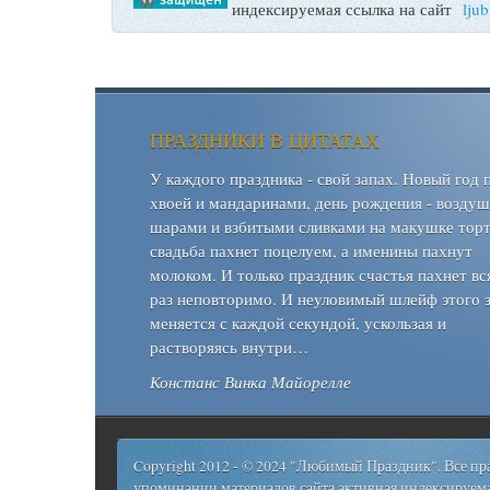
индексируемая ссылка на сайт
lju
ПРАЗДНИКИ В ЦИТАТАХ
У каждого праздника - свой запах. Новый год 
хвоей и мандаринами, день рождения - возду
шарами и взбитыми сливками на макушке торт
свадьба пахнет поцелуем, а именины пахнут
молоком. И только праздник счастья пахнет вс
раз неповторимо. И неуловимый шлейф этого 
меняется с каждой секундой, ускользая и
растворяясь внутри…
Констанс Винка Майорелле
Copyright 2012 - © 2024 "Любимый Праздник". Все п
упоминании материалов сайта активная индексируема