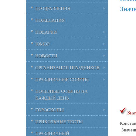
Знач
ПОЗДРАВЛЕНИЯ
ПОЖЕЛАНИЯ
ПОДАРКИ
ЮМОР
НОВОСТИ
ОРГАНИЗАЦИЯ ПРАЗДНИКОВ
ПРАЗДНИЧНЫЕ СОВЕТЫ
ПОЛЕЗНЫЕ СОВЕТЫ НА
КАЖДЫЙ ДЕНЬ
ГОРОСКОПЫ
Зна
ПРИКОЛЬНЫЕ ТЕСТЫ
Констан
Значени
ПРАЗДНИЧНЫЙ