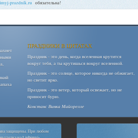
bimyj-prazdnik.ru
обязательна!
ПРАЗДНИКИ В ЦИТАТАХ
пахнет
Праздник - это день, когда вселенная крутится
шными
вокруг тебя, а ты крутишься вокруг вселенной.
а,
Праздник - это солнце, которое никогда не обжигает,
який
но светит ярко.
запаха
Праздник - это ветер, который освежает, но не
приносит бурю.
Констанс Винка Майорелле
рава защищены. При любом
я ссылка на
Ljubimyj-