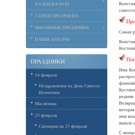
Констан
КАЛЕЙДОСКОП
самосто
СТИХИ ПРО ИМЕНА
Про
ШКОЛЬНЫЕ ПРАЗДНИКИ
Самая р
НАШИ АВТОРЫ
Констан
Костюша
Поп
ПРАЗДНИКИ
Имя Кон
14 февраля
распрос
фамилий
Поздравления на День Святого
Костяшк
Валентина
редким.
Возвращ
Масленица
которая
23 февраля
имя вош
вышло и
Сценарии на 23 февраля
С конца