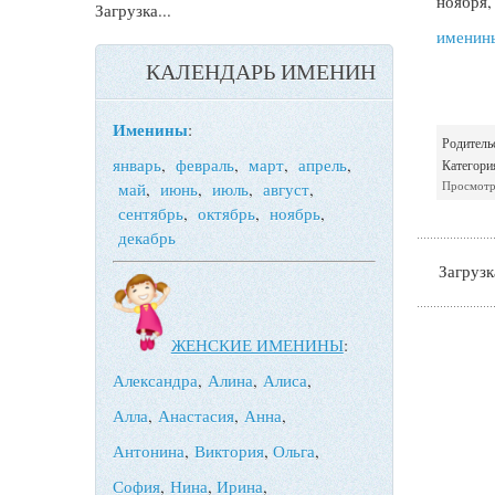
ноября,
Загрузка...
именин
КАЛЕНДАРЬ ИМЕНИН
Именины
:
Родитель
январь
,
февраль
,
март
,
апрель
,
Категори
Просмотр
май
,
июнь
,
июль
,
август
,
сентябрь
,
октябрь
,
ноябрь
,
декабрь
Загрузка
ЖЕНСКИЕ ИМЕНИНЫ
:
Александра
,
Алина
,
Алиса
,
Алла
,
Анастасия
,
Анна
,
Антонина
,
Виктория
,
Ольга
,
София
,
Нина
,
Ирина
,