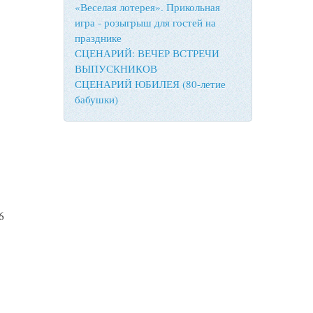
«Веселая лотерея». Прикольная
игра - розыгрыш для гостей на
празднике
СЦЕНАРИЙ: ВЕЧЕР ВСТРЕЧИ
ВЫПУСКНИКОВ
СЦЕНАРИЙ ЮБИЛЕЯ (80-летие
бабушки)
6