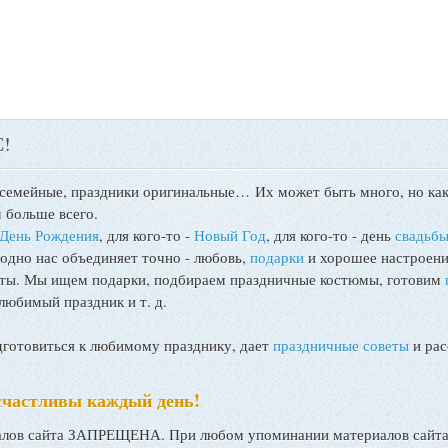
!
 семейные, праздники оригинальные…
Их может быть много, но как
 больше всего.
День Рождения
, для кого-то -
Новый Год
, для кого-то - день
свадьб
 одно нас объединяет точно - любовь,
подарки
и хорошее настроени
поты. Мы ищем подарки, подбираем праздничные костюмы, готовим
любимый праздник и т. д.
товиться к любимому празднику, дает
праздничные советы
и рас
счастливы каждый день!
ов сайта ЗАПРЕЩЕНА. При любом упоминании материалов сайта, 