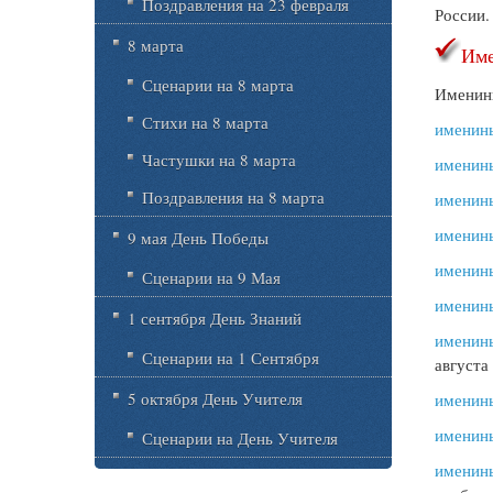
Поздравления на 23 февраля
России
8 марта
Име
Сценарии на 8 марта
Именин
Стихи на 8 марта
именин
Частушки на 8 марта
именин
Поздравления на 8 марта
именин
именин
9 мая День Победы
именин
Сценарии на 9 Мая
именин
1 сентября День Знаний
именины
Сценарии на 1 Сентября
августа
5 октября День Учителя
именин
именин
Сценарии на День Учителя
именин