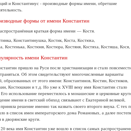
ций и Константинус - производные формы имени, обретшие
ятельность.
изводные формы от имени Константин
аспространённая краткая форма имени — Костя.
тинка, Константинушка, Костик, Коста, Костюха,
, Костенька, Костюня, Костюра, Костяня, Костяха, Костяша, Кося
улярность имени Константин
стантин пришло на Руси после христианизации и стало повсемест
траняться. Об этом свидетельствуют многочисленные варианты
, образованных от этого имени: Константинов, Костин, Костюков,
ин, Костюшкин и т.д. Но уже к XVIII веку имя Константин стало
 Его использование переместилось в монашеские и церковные круги
ение имени в светский обиход связывают с Екатериной великой,
 приняла решение именно так назвать своего второго внука. С тех 
ло в список имен императорского дома Романовых, а далее постеп
 в дворянские круги.
 20 века имя Константин уже вошло в список самых распространен