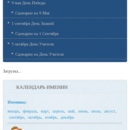
9 мая День Победы
Сценарии на 9 Мая
1 сентября День Знаний
Сценарии на 1 Сентября
5 октября День Учителя
Сценарии на День Учителя
Загрузка...
КАЛЕНДАРЬ ИМЕНИН
Именины
:
январь
,
февраль
,
март
,
апрель
,
май
,
июнь
,
июль
,
август
,
сентябрь
,
октябрь
,
ноябрь
,
декабрь