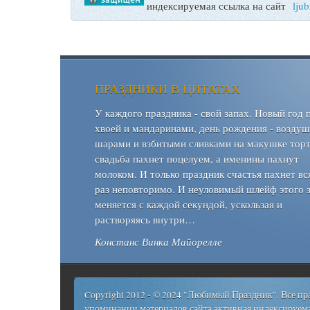
индексируемая ссылка на сайт
lju
ПРАЗДНИКИ В ЦИТАТАХ
У каждого праздника - свой запах. Новый год 
хвоей и мандаринами, день рождения - возду
шарами и взбитыми сливками на макушке торт
свадьба пахнет поцелуем, а именины пахнут
молоком. И только праздник счастья пахнет вс
раз неповторимо. И неуловимый шлейф этого 
меняется с каждой секундой, ускользая и
растворяясь внутри…
Констанс Винка Майорелле
Copyright 2012 - © 2024 "Любимый Праздник". Все п
упоминании материалов сайта активная индексируема