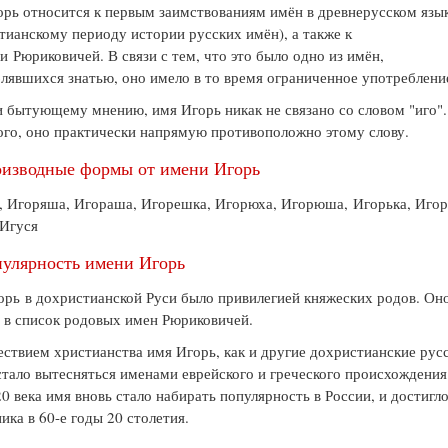
рь относится к первым заимствованиям имён в древнерусском язы
тианскому периоду истории русских имён), а также к
и Рюриковичей. В связи с тем, что это было одно из имён,
лявшихся знатью, оно имело в то время ограниченное употреблени
 бытующему мнению, имя Игорь никак не связано со словом "иго".
ого, оно практически напрямую противоположно этому слову.
изводные формы от имени Игорь
 Игоряша, Игораша, Игорешка, Игорюха, Игорюша, Игорька, Игор
 Игуся
улярность имени Игорь
рь в дохристианской Руси было привилегией княжеских родов. Он
 в список родовых имен Рюриковичей.
ствием христианства имя Игорь, как и другие дохристианские рус
стало вытесняться именами еврейского и греческого происхождения
20 века имя вновь стало набирать популярность в России, и достигл
пика в 60-е годы 20 столетия.