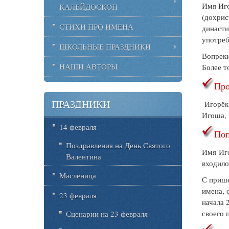
Имя Иго
КАЛЕЙДОСКОП
(дохрис
СТИХИ ПРО ИМЕНА
династи
употреб
ШКОЛЬНЫЕ ПРАЗДНИКИ
Вопреки
НАШИ АВТОРЫ
Более т
Про
ПРАЗДНИКИ
Игорёк,
Игоша,
14 февраля
Поп
Поздравления на День Святого
Имя Иго
Валентина
входило
Масленица
С прише
имена, 
23 февраля
начала 
своего 
Сценарии на 23 февраля