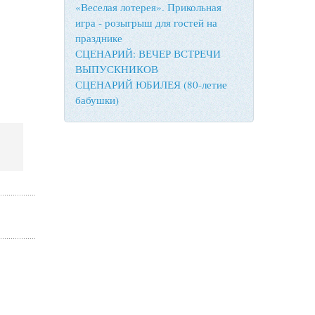
«Веселая лотерея». Прикольная
игра - розыгрыш для гостей на
празднике
СЦЕНАРИЙ: ВЕЧЕР ВСТРЕЧИ
ВЫПУСКНИКОВ
СЦЕНАРИЙ ЮБИЛЕЯ (80-летие
бабушки)