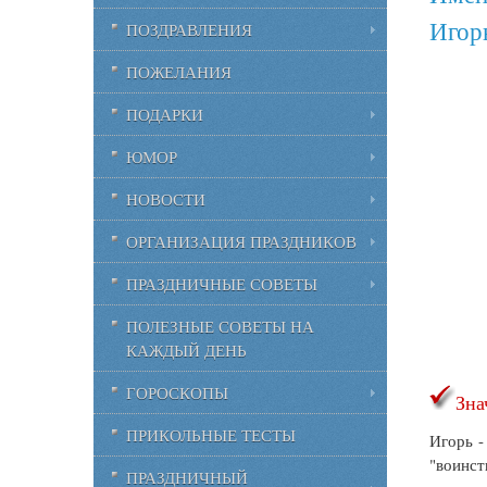
Игор
ПОЗДРАВЛЕНИЯ
ПОЖЕЛАНИЯ
ПОДАРКИ
ЮМОР
НОВОСТИ
ОРГАНИЗАЦИЯ ПРАЗДНИКОВ
ПРАЗДНИЧНЫЕ СОВЕТЫ
ПОЛЕЗНЫЕ СОВЕТЫ НА
КАЖДЫЙ ДЕНЬ
ГОРОСКОПЫ
Зна
ПРИКОЛЬНЫЕ ТЕСТЫ
Игорь -
"воинст
ПРАЗДНИЧНЫЙ