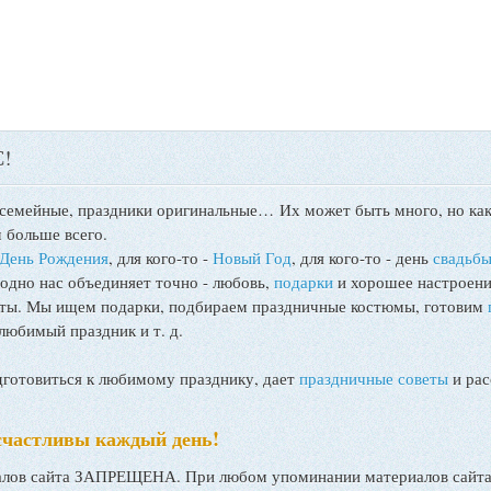
!
 семейные, праздники оригинальные…
Их может быть много, но как
 больше всего.
День Рождения
, для кого-то -
Новый Год
, для кого-то - день
свадьб
 одно нас объединяет точно - любовь,
подарки
и хорошее настроени
поты. Мы ищем подарки, подбираем праздничные костюмы, готовим
любимый праздник и т. д.
товиться к любимому празднику, дает
праздничные советы
и рас
счастливы каждый день!
ов сайта ЗАПРЕЩЕНА. При любом упоминании материалов сайта, 