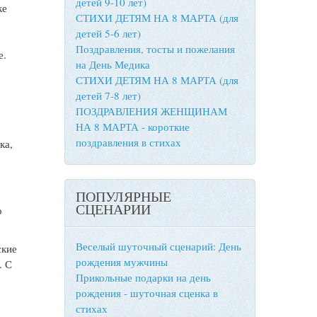
детей 9-10 лет)
ке
СТИХИ ДЕТЯМ НА 8 МАРТА (для
детей 5-6 лет)
Поздравления, тосты и пожелания
е.
на День Медика
СТИХИ ДЕТЯМ НА 8 МАРТА (для
детей 7-8 лет)
ПОЗДРАВЛЕНИЯ ЖЕНЩИНАМ
НА 8 МАРТА - короткие
поздравления в стихах
ка,
ПОПУЛЯРНЫЕ
СЦЕНАРИИ
о
Веселый шуточный сценарий: День
ские
рождения мужчины
. С
Прикольные подарки на день
о
рождения - шуточная сценка в
стихах