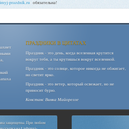
bimyj-prazdnik.ru
обязательна!
ПРАЗДНИКИ В ЦИТАТАХ
пахнет
Праздник - это день, когда вселенная крутится
шными
вокруг тебя, а ты крутишься вокруг вселенной.
а,
Праздник - это солнце, которое никогда не обжигает,
який
но светит ярко.
запаха
Праздник - это ветер, который освежает, но не
приносит бурю.
Констанс Винка Майорелле
рава защищены. При любом
я ссылка на
Ljubimyj-