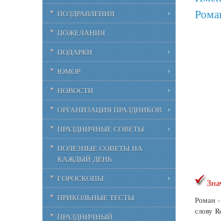
Рома
ПОЗДРАВЛЕНИЯ
ПОЖЕЛАНИЯ
ПОДАРКИ
ЮМОР
НОВОСТИ
ОРГАНИЗАЦИЯ ПРАЗДНИКОВ
ПРАЗДНИЧНЫЕ СОВЕТЫ
ПОЛЕЗНЫЕ СОВЕТЫ НА
КАЖДЫЙ ДЕНЬ
ГОРОСКОПЫ
Зна
ПРИКОЛЬНЫЕ ТЕСТЫ
Роман -
слову
R
ПРАЗДНИЧНЫЙ