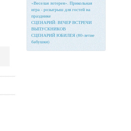
«Веселая лотерея». Прикольная
игра - розыгрыш для гостей на
празднике
СЦЕНАРИЙ: ВЕЧЕР ВСТРЕЧИ
ВЫПУСКНИКОВ
СЦЕНАРИЙ ЮБИЛЕЯ (80-летие
бабушки)