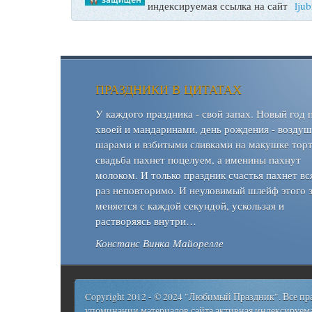
индексируемая ссылка на сайт
lju
ПРАЗДНИКИ В ЦИТАТАХ
У каждого праздника - свой запах. Новый год 
хвоей и мандаринами, день рождения - возду
шарами и взбитыми сливками на макушке торт
свадьба пахнет поцелуем, а именины пахнут
молоком. И только праздник счастья пахнет вс
раз неповторимо. И неуловимый шлейф этого 
меняется с каждой секундой, ускользая и
растворяясь внутри…
Констанс Винка Майорелле
Copyright 2012 - © 2024 "Любимый Праздник". Все п
упоминании материалов сайта активная индексируема