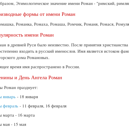
бразом, Этимологическое значение имени Роман - "римский, римля
изводные формы от имени Роман
омашка, Романка, Ромаха, Ромаша, Ромчик, Романя, Ромася, Ромул
улярность имени Роман
ан в древней Руси было неизвестно. После принятия христианства
остепенно входить в русский именослов. Имя является истоком фа
орского дома Романовых.
ящее время имя распространено в России.
нины и День Ангела Роман
ны
Роман празднует:
ы январь
- 18 января
ы февраль
- 11 февраля, 16 февраля
 марта - 16 марта
 мая - 15 мая