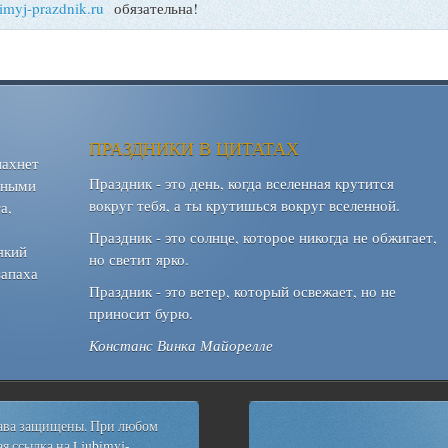
bimyj-prazdnik.ru
обязательна!
ПРАЗДНИКИ В ЦИТАТАХ
пахнет
Праздник - это день, когда вселенная крутится
шными
вокруг тебя, а ты крутишься вокруг вселенной.
а,
Праздник - это солнце, которое никогда не обжигает,
який
но светит ярко.
запаха
Праздник - это ветер, который освежает, но не
приносит бурю.
Констанс Винка Майорелле
рава защищены. При любом
я ссылка на
Ljubimyj-