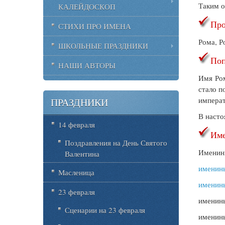
Таким о
КАЛЕЙДОСКОП
Про
СТИХИ ПРО ИМЕНА
Рома, Р
ШКОЛЬНЫЕ ПРАЗДНИКИ
Поп
НАШИ АВТОРЫ
Имя Ром
стало п
императ
ПРАЗДНИКИ
В насто
14 февраля
Име
Поздравления на День Святого
Имени
Валентина
именин
Масленица
именин
23 февраля
именины
Сценарии на 23 февраля
именины