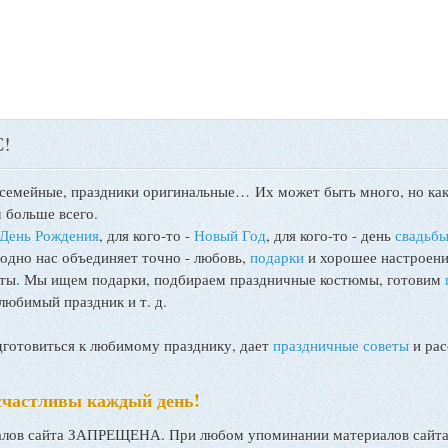
!
 семейные, праздники оригинальные…
Их может быть много, но как
 больше всего.
День Рождения
, для кого-то -
Новый Год
, для кого-то - день
свадьб
 одно нас объединяет точно - любовь,
подарки
и хорошее настроени
поты. Мы ищем подарки, подбираем праздничные костюмы, готовим
любимый праздник и т. д.
товиться к любимому празднику, дает
праздничные советы
и рас
счастливы каждый день!
ов сайта ЗАПРЕЩЕНА. При любом упоминании материалов сайта, 