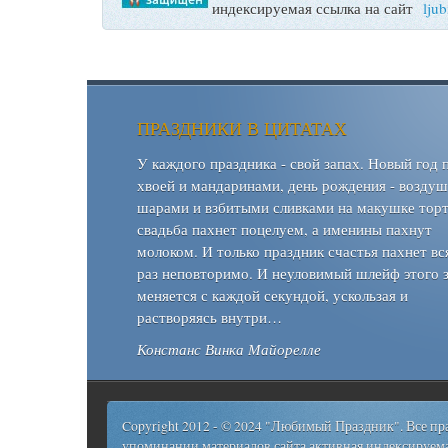
индексируемая ссылка на сайт
lju
ПРАЗДНИКИ В ЦИТАТАХ
У каждого праздника - свой запах. Новый год 
хвоей и мандаринами, день рождения - возду
шарами и взбитыми сливками на макушке торт
свадьба пахнет поцелуем, а именины пахнут
молоком. И только праздник счастья пахнет вс
раз неповторимо. И неуловимый шлейф этого 
меняется с каждой секундой, ускользая и
растворяясь внутри…
Констанс Винка Майорелле
Copyright 2012 - © 2024 "Любимый Праздник". Все п
упоминании материалов сайта активная индексируема