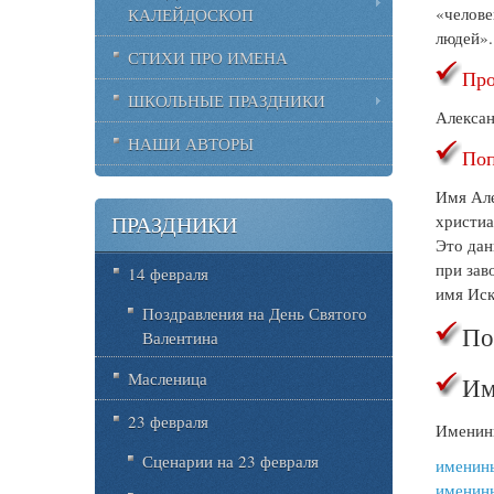
«челове
КАЛЕЙДОСКОП
людей».
СТИХИ ПРО ИМЕНА
Про
ШКОЛЬНЫЕ ПРАЗДНИКИ
Алексан
НАШИ АВТОРЫ
Поп
Имя Але
христиа
ПРАЗДНИКИ
Это дан
при зав
14 февраля
имя Иск
Поздравления на День Святого
По
Валентина
Масленица
Им
23 февраля
Именины
Сценарии на 23 февраля
именин
именин