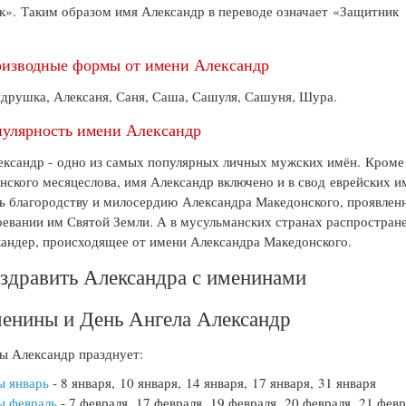
к». Таким образом имя Александр в переводе означает «Защитник
изводные формы от имени Александр
друшка, Алексаня, Саня, Саша, Сашуля, Сашуня, Шура.
улярность имени Александр
ксандр - одно из самых популярных личных мужских имён. Кроме
нского месяцеслова, имя Александр включено и в свод еврейских и
ь благородству и милосердию Александра Македонского, проявлен
оевании им Святой Земли. А в мусульманских странах распростран
андер, происходящее от имени Александра Македонского.
здравить Александра с именинами
енины и День Ангела Александр
 Александр празднует:
ы январь
- 8 января, 10 января, 14 января, 17 января, 31 января
ы февраль
- 7 февраля, 17 февраля, 19 февраля, 20 февраля, 21 фев