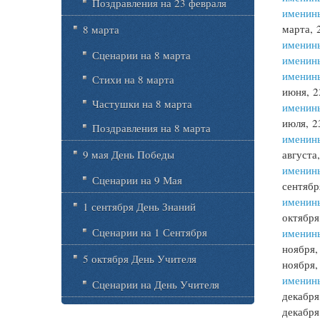
Поздравления на 23 февраля
именин
марта, 
8 марта
именин
Сценарии на 8 марта
именин
именин
Стихи на 8 марта
июня, 2
Частушки на 8 марта
именин
июля, 2
Поздравления на 8 марта
именины
9 мая День Победы
августа
именин
Сценарии на 9 Мая
сентябр
именин
1 сентября День Знаний
октября
Сценарии на 1 Сентября
именин
ноября,
5 октября День Учителя
ноября,
именин
Сценарии на День Учителя
декабря
декабря