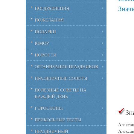
Знач
ПОЗДРАВЛЕНИЯ
ПОЖЕЛАНИЯ
ПОДАРКИ
ЮМОР
НОВОСТИ
ОРГАНИЗАЦИЯ ПРАЗДНИКОВ
ПРАЗДНИЧНЫЕ СОВЕТЫ
ПОЛЕЗНЫЕ СОВЕТЫ НА
КАЖДЫЙ ДЕНЬ
ГОРОСКОПЫ
Зн
ПРИКОЛЬНЫЕ ТЕСТЫ
Алексан
Алексан
ПРАЗДНИЧНЫЙ