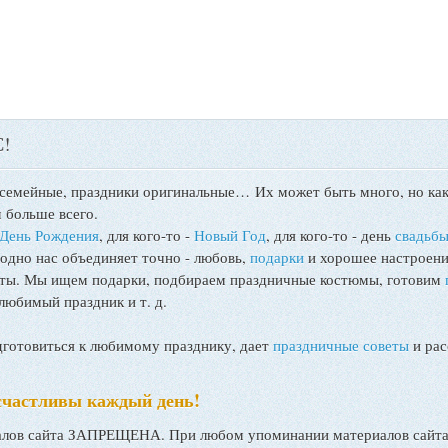
!
 семейные, праздники оригинальные…
Их может быть много, но как
 больше всего.
День Рождения
, для кого-то -
Новый Год
, для кого-то - день
свадьб
 одно нас объединяет точно - любовь,
подарки
и хорошее настроени
поты. Мы ищем подарки, подбираем праздничные костюмы, готовим
любимый праздник и т. д.
товиться к любимому празднику, дает
праздничные советы
и рас
счастливы каждый день!
ов сайта ЗАПРЕЩЕНА. При любом упоминании материалов сайта, 