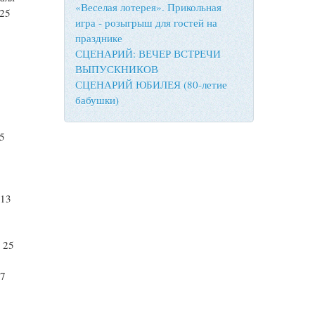
«Веселая лотерея». Прикольная
 25
игра - розыгрыш для гостей на
празднике
СЦЕНАРИЙ: ВЕЧЕР ВСТРЕЧИ
ВЫПУСКНИКОВ
СЦЕНАРИЙ ЮБИЛЕЯ (80-летие
бабушки)
25
 13
 25
17