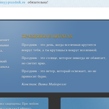
bimyj-prazdnik.ru
обязательна!
ПРАЗДНИКИ В ЦИТАТАХ
пахнет
Праздник - это день, когда вселенная крутится
шными
вокруг тебя, а ты крутишься вокруг вселенной.
а,
Праздник - это солнце, которое никогда не обжигает,
який
но светит ярко.
запаха
Праздник - это ветер, который освежает, но не
приносит бурю.
Констанс Винка Майорелле
рава защищены. При любом
я ссылка на
Ljubimyj-