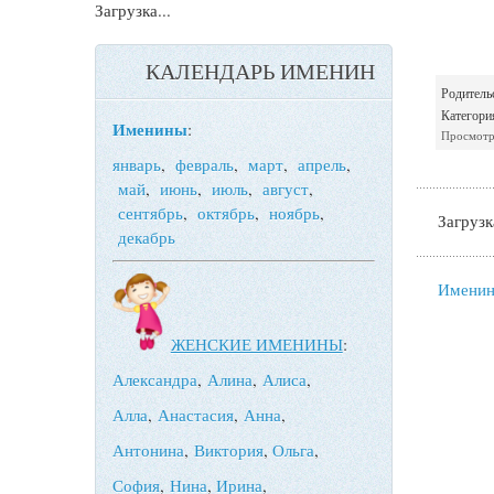
Загрузка...
КАЛЕНДАРЬ ИМЕНИН
Родитель
Категори
Именины
:
Просмотр
январь
,
февраль
,
март
,
апрель
,
май
,
июнь
,
июль
,
август
,
сентябрь
,
октябрь
,
ноябрь
,
Загрузка
декабрь
Именин
ЖЕНСКИЕ ИМЕНИНЫ
:
Александра
,
Алина
,
Алиса
,
Алла
,
Анастасия
,
Анна
,
Антонина
,
Виктория
,
Ольга
,
София
,
Нина
,
Ирина
,