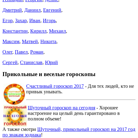
Дмитрий
,
Даниил
,
Евгений
,
Егор
,
Захар
,
Иван
,
Игорь
,
Константин
,
Кирилл
,
Михаил
,
Максим
,
Матвей
,
Никита
,
Олег
,
Павел
,
Роман
,
Сергей
,
Станислав
,
Юрий
Прикольные и веселые гороскопы
Счастливый гороскоп 2017
- Для тех людей, кто не
привык унывать.
Шуточный гороскоп на сегодня
- Хорошее
настроение на целый день гарантировано в
полном объеме!
А также смотри
Шуточный, прикольный гороскоп на 2017 год
по знакам зодиака
!