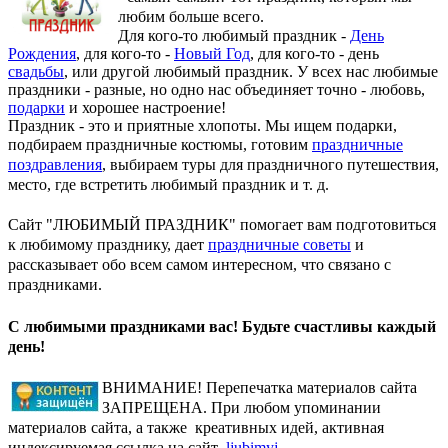
любим больше всего.
Для кого-то любимый праздник -
День
Рождения
, для кого-то -
Новый Год
, для кого-то - день
свадьбы
, или другой любимый праздник. У всех нас любимые
праздники - разные, но одно нас объединяет точно - любовь,
подарки
и хорошее настроение!
Праздник - это и приятные хлопоты. Мы ищем подарки,
подбираем праздничные костюмы, готовим
праздничные
поздравления
, выбираем туры для праздничного путешествия,
место, где встретить любимый праздник и т. д.
Сайт "ЛЮБИМЫЙ ПРАЗДНИК" помогает вам подготовиться
к любимому празднику, дает
праздничные советы
и
рассказывает обо всем самом интересном, что связано с
праздниками.
С любимыми праздниками вас! Будьте счастливы каждый
день!
ВНИМАНИЕ! Перепечатка материалов сайта
ЗАПРЕЩЕНА. При любом упоминании
материалов сайта, а также креативных идей, активная
индексируемая ссылка на сайт
ljubimyj-