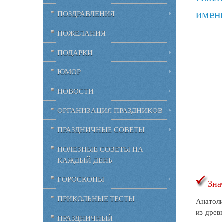
имен
ПОЗДРАВЛЕНИЯ
ПОЖЕЛАНИЯ
ПОДАРКИ
ЮМОР
НОВОСТИ
ОРГАНИЗАЦИЯ ПРАЗДНИКОВ
ПРАЗДНИЧНЫЕ СОВЕТЫ
ПОЛЕЗНЫЕ СОВЕТЫ НА
КАЖДЫЙ ДЕНЬ
ГОРОСКОПЫ
Зна
ПРИКОЛЬНЫЕ ТЕСТЫ
Анатоли
из древ
ПРАЗДНИЧНЫЙ