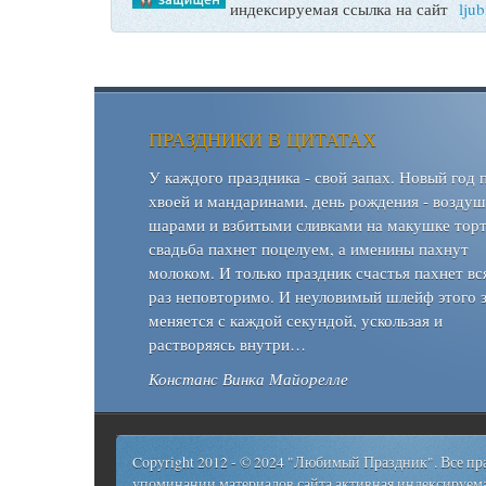
индексируемая ссылка на сайт
lju
ПРАЗДНИКИ В ЦИТАТАХ
У каждого праздника - свой запах. Новый год 
хвоей и мандаринами, день рождения - возду
шарами и взбитыми сливками на макушке торт
свадьба пахнет поцелуем, а именины пахнут
молоком. И только праздник счастья пахнет вс
раз неповторимо. И неуловимый шлейф этого 
меняется с каждой секундой, ускользая и
растворяясь внутри…
Констанс Винка Майорелле
Copyright 2012 - © 2024 "Любимый Праздник". Все п
упоминании материалов сайта активная индексируема