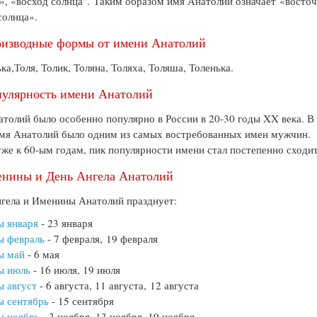
», «восход солнца". Таким образом имя Анатолий означает «восто
солнца».
изводные формы от имени Анатолий
ка,Толя, Толик, Толяна, Толяха, Толяша, Толенька.
улярность имени Анатолий
толий было особенно популярно в России в 20-30 годы XX века. В
мя Анатолий было одним из самых востребованных имен мужчин.
уже к 60-ым годам, пик популярности имени стал постепенно сходит
нины и День Ангела Анатолий
гела и Именины Анатолий празднует:
ы января
- 23 января
ы февраль
- 7 февраля, 19 февраля
ы май
- 6 мая
ы июль
- 16 июля, 19 июля
 август
- 6 августа, 11 августа, 12 августа
ы сентябрь
- 15 сентября
ы ноябрь
- 3 ноября, 13 ноября, 19 ноября