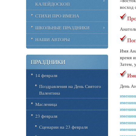
«восток
КАЛЕЙДОСКОП
восход 
СТИХИ ПРО ИМЕНА
Про
ШКОЛЬНЫЕ ПРАЗДНИКИ
Анатоль
Поп
НАШИ АВТОРЫ
Имя Ана
время и
ПРАЗДНИКИ
Затем, 
Име
14 февраля
День Ан
Поздравления на День Святого
Валентина
именин
именин
Масленица
именин
именин
23 февраля
именины
Сценарии на 23 февраля
именин
именин