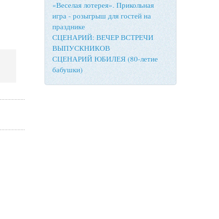
«Веселая лотерея». Прикольная
игра - розыгрыш для гостей на
празднике
СЦЕНАРИЙ: ВЕЧЕР ВСТРЕЧИ
ВЫПУСКНИКОВ
СЦЕНАРИЙ ЮБИЛЕЯ (80-летие
бабушки)