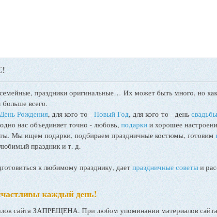
!
 семейные, праздники оригинальные…
Их может быть много, но как
 больше всего.
День Рождения
, для кого-то -
Новый Год
, для кого-то - день
свадьб
 одно нас объединяет точно - любовь,
подарки
и хорошее настроени
поты. Мы ищем подарки, подбираем праздничные костюмы, готовим
любимый праздник и т. д.
товиться к любимому празднику, дает
праздничные советы
и рас
счастливы каждый день!
ов сайта ЗАПРЕЩЕНА. При любом упоминании материалов сайта, 