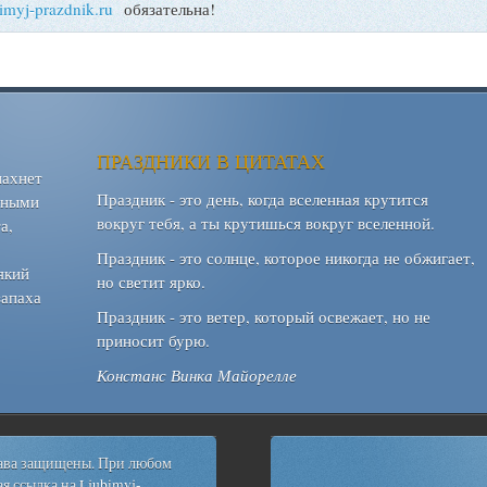
bimyj-prazdnik.ru
обязательна!
ПРАЗДНИКИ В ЦИТАТАХ
пахнет
Праздник - это день, когда вселенная крутится
шными
вокруг тебя, а ты крутишься вокруг вселенной.
а,
Праздник - это солнце, которое никогда не обжигает,
який
но светит ярко.
запаха
Праздник - это ветер, который освежает, но не
приносит бурю.
Констанс Винка Майорелле
рава защищены. При любом
я ссылка на
Ljubimyj-